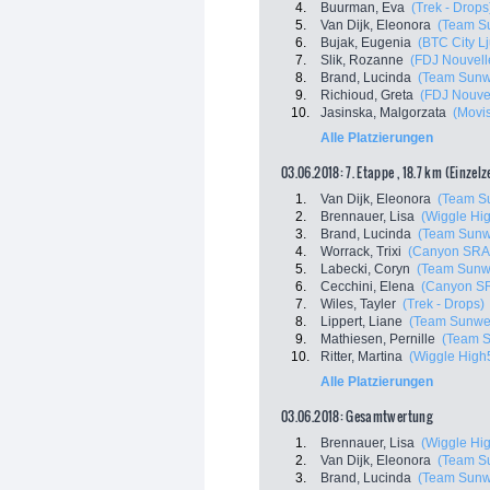
4.
Buurman, Eva
(Trek - Drops
5.
Van Dijk, Eleonora
(Team S
6.
Bujak, Eugenia
(BTC City Lj
7.
Slik, Rozanne
(FDJ Nouvelle
8.
Brand, Lucinda
(Team Sun
9.
Richioud, Greta
(FDJ Nouvel
10.
Jasinska, Malgorzata
(Movi
Alle Platzierungen
03.06.2018: 7. Etappe , 18.7 km (Einzel
1.
Van Dijk, Eleonora
(Team S
2.
Brennauer, Lisa
(Wiggle Hi
3.
Brand, Lucinda
(Team Sun
4.
Worrack, Trixi
(Canyon SRA
5.
Labecki, Coryn
(Team Sunw
6.
Cecchini, Elena
(Canyon S
7.
Wiles, Tayler
(Trek - Drops)
8.
Lippert, Liane
(Team Sunwe
9.
Mathiesen, Pernille
(Team 
10.
Ritter, Martina
(Wiggle High
Alle Platzierungen
03.06.2018: Gesamtwertung
1.
Brennauer, Lisa
(Wiggle Hi
2.
Van Dijk, Eleonora
(Team S
3.
Brand, Lucinda
(Team Sun