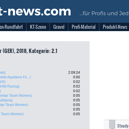
en-Rundfahrt
KT-Szene
Gravel
Profi-Material
Produkt-News
r (GER), 2018, Kategorie: 2.1
eb)
2:09:24
lle Aquitaine Fu...)
0:00
gh5)
0:02
RAM Racing)
0:02
)
0:02
vistar Team Women)
0:05
ubljana)
0:05
star Team Women)
0:05
0:05
ar Team Women)
0:05
Steady