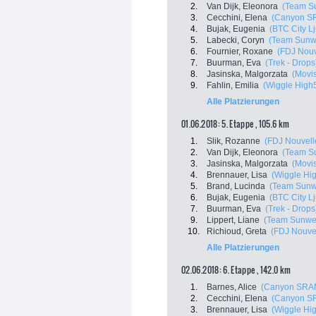
2.
Van Dijk, Eleonora
(Team S
3.
Cecchini, Elena
(Canyon S
4.
Bujak, Eugenia
(BTC City Lj
5.
Labecki, Coryn
(Team Sunw
6.
Fournier, Roxane
(FDJ Nouve
7.
Buurman, Eva
(Trek - Drops
8.
Jasinska, Malgorzata
(Movi
9.
Fahlin, Emilia
(Wiggle High
Alle Platzierungen
01.06.2018: 5. Etappe , 105.6 km
1.
Slik, Rozanne
(FDJ Nouvelle
2.
Van Dijk, Eleonora
(Team S
3.
Jasinska, Malgorzata
(Movi
4.
Brennauer, Lisa
(Wiggle Hi
5.
Brand, Lucinda
(Team Sun
6.
Bujak, Eugenia
(BTC City Lj
7.
Buurman, Eva
(Trek - Drops
9.
Lippert, Liane
(Team Sunwe
10.
Richioud, Greta
(FDJ Nouvel
Alle Platzierungen
02.06.2018: 6. Etappe , 142.0 km
1.
Barnes, Alice
(Canyon SRA
2.
Cecchini, Elena
(Canyon S
3.
Brennauer, Lisa
(Wiggle Hi