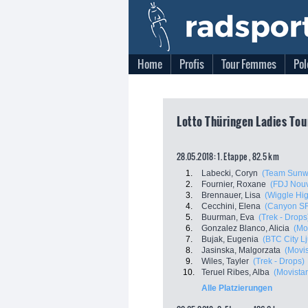
Home
Profis
Tour Femmes
Pol
Lotto Thüringen Ladies Tou
28.05.2018: 1. Etappe , 82.5 km
1.
Labecki, Coryn
(Team Sunw
2.
Fournier, Roxane
(FDJ Nouve
3.
Brennauer, Lisa
(Wiggle Hi
4.
Cecchini, Elena
(Canyon S
5.
Buurman, Eva
(Trek - Drops
6.
Gonzalez Blanco, Alicia
(Mo
7.
Bujak, Eugenia
(BTC City Lj
8.
Jasinska, Malgorzata
(Movi
9.
Wiles, Tayler
(Trek - Drops)
10.
Teruel Ribes, Alba
(Movist
Alle Platzierungen