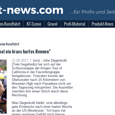
en-Rundfahrt
KT-Szene
Gravel
Profi-Material
Produkt-News
rnien-Rundfahrt
al ein krass hartes Rennen"
21.05.2017 |
(rsn) - John Degenkolb
(Trek-Segafredo) hat sich auf der
Schlussetappe der Amgen Tour of
California in der Favoritengruppe
festgebissen. Trotzdem konnte der
Oberurseler nach 15 Kilometern von
Mountain High nach Pasadena nicht um
den Tagessieg mitsprinten: Die Ausreißer
machten ihm einen Strich durch diese
Rechnung.
Was Degenkolb bleibt, sind allerdings
gute Eindrücke nach einer harten Woche
an der US-Westküste. "Ich kann mit
einem positiven Gefühl nach Hause