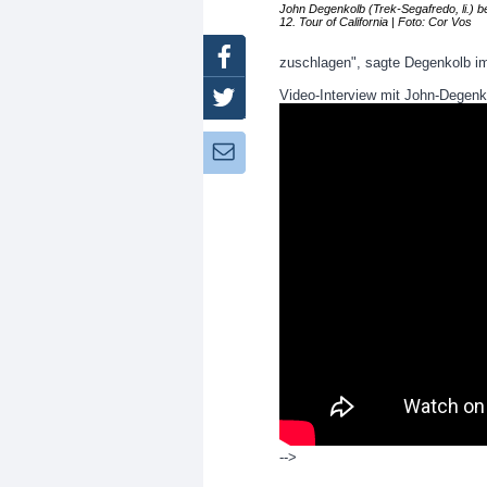
John Degenkolb (Trek-Segafredo, li.) be
12. Tour of California | Foto: Cor Vos
Facebook
zuschlagen", sagte Degenkolb im
Video-Interview mit John-Degenk
Twitter
Newsletter:
-->