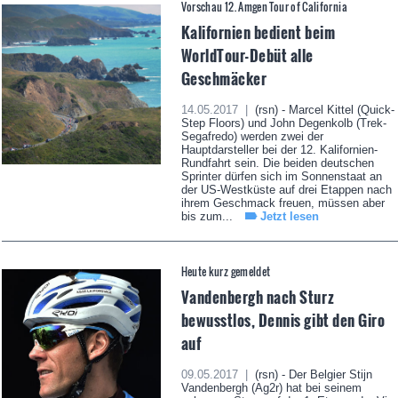
Vorschau 12. Amgen Tour of California
Kalifornien bedient beim
WorldTour-Debüt alle
Geschmäcker
14.05.2017 |
(rsn) - Marcel Kittel (Quick-
Step Floors) und John Degenkolb (Trek-
Segafredo) werden zwei der
Hauptdarsteller bei der 12. Kalifornien-
Rundfahrt sein. Die beiden deutschen
Sprinter dürfen sich im Sonnenstaat an
der US-Westküste auf drei Etappen nach
ihrem Geschmack freuen, müssen aber
bis zum...
Jetzt lesen
Heute kurz gemeldet
Vandenbergh nach Sturz
bewusstlos, Dennis gibt den Giro
auf
09.05.2017 |
(rsn) - Der Belgier Stijn
Vandenbergh (Ag2r) hat bei seinem