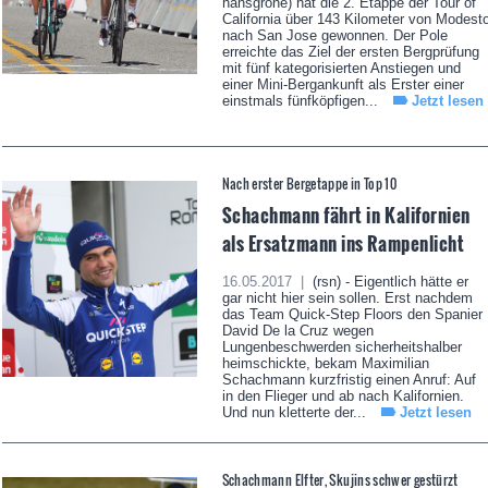
hansgrohe) hat die 2. Etappe der Tour of
California über 143 Kilometer von Modest
nach San Jose gewonnen. Der Pole
erreichte das Ziel der ersten Bergprüfung
mit fünf kategorisierten Anstiegen und
einer Mini-Bergankunft als Erster einer
einstmals fünfköpfigen...
Jetzt lesen
Nach erster Bergetappe in Top 10
Schachmann fährt in Kalifornien
als Ersatzmann ins Rampenlicht
16.05.2017 |
(rsn) - Eigentlich hätte er
gar nicht hier sein sollen. Erst nachdem
das Team Quick-Step Floors den Spanier
David De la Cruz wegen
Lungenbeschwerden sicherheitshalber
heimschickte, bekam Maximilian
Schachmann kurzfristig einen Anruf: Auf
in den Flieger und ab nach Kalifornien.
Und nun kletterte der...
Jetzt lesen
Schachmann Elfter, Skujins schwer gestürzt