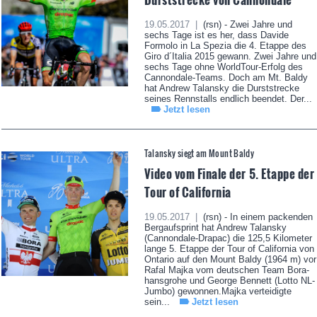
19.05.2017 |
(rsn) - Zwei Jahre und
sechs Tage ist es her, dass Davide
Formolo in La Spezia die 4. Etappe des
Giro d´Italia 2015 gewann. Zwei Jahre und
sechs Tage ohne WorldTour-Erfolg des
Cannondale-Teams. Doch am Mt. Baldy
hat Andrew Talansky die Durststrecke
seines Rennstalls endlich beendet. Der...
Jetzt lesen
Talansky siegt am Mount Baldy
Video vom Finale der 5. Etappe der
Tour of California
19.05.2017 |
(rsn) - In einem packenden
Bergaufsprint hat Andrew Talansky
(Cannondale-Drapac) die 125,5 Kilometer
lange 5. Etappe der Tour of California von
Ontario auf den Mount Baldy (1964 m) vor
Rafal Majka vom deutschen Team Bora-
hansgrohe und George Bennett (Lotto NL-
Jumbo) gewonnen.Majka verteidigte
sein...
Jetzt lesen