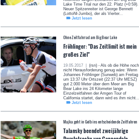
Lake Time Trial nur den 22. Platz (+0:59).
Neuer Spitzenreiter ist George Bennett
(LottoNl-Jumbo), der als Vierter...
Jetzt lesen
Ohne Zeitfahrrad am Big Bear Lake
Fröhlinger: "Das Zeitlimit ist mein
großes Ziel"
19.05.2017 |
(rsn) - Als ob die Höhe noch
nicht Herausforderung genug wäre: Wenn
Johannes Fröhlinger (Sunweb) am Freitag
um 13:37 Uhr Ortszeit (22:37 Uhr MESZ)
gut 2.000 Meter über dem Meer am Big
Bear Lake ins 24 Kilometer lange
Einzelzeitfahren der Amgen Tour of
California startet, dann wird es ihm nicht..
Jetzt lesen
Majka geht in Gelb ins entscheidende Zeitfahren
Talansky beendet zweijährige
Durststrecke von Cannondale