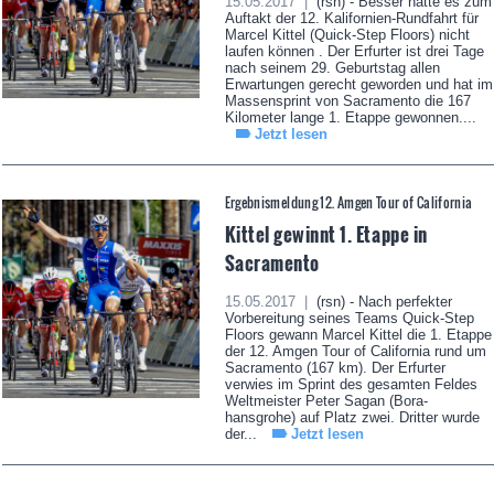
15.05.2017 |
(rsn) - Besser hätte es zum
Auftakt der 12. Kalifornien-Rundfahrt für
Marcel Kittel (Quick-Step Floors) nicht
laufen können . Der Erfurter ist drei Tage
nach seinem 29. Geburtstag allen
Erwartungen gerecht geworden und hat im
Massensprint von Sacramento die 167
Kilometer lange 1. Etappe gewonnen....
Jetzt lesen
Ergebnismeldung 12. Amgen Tour of California
Kittel gewinnt 1. Etappe in
Sacramento
15.05.2017 |
(rsn) - Nach perfekter
Vorbereitung seines Teams Quick-Step
Floors gewann Marcel Kittel die 1. Etappe
der 12. Amgen Tour of California rund um
Sacramento (167 km). Der Erfurter
verwies im Sprint des gesamten Feldes
Weltmeister Peter Sagan (Bora-
hansgrohe) auf Platz zwei. Dritter wurde
der...
Jetzt lesen