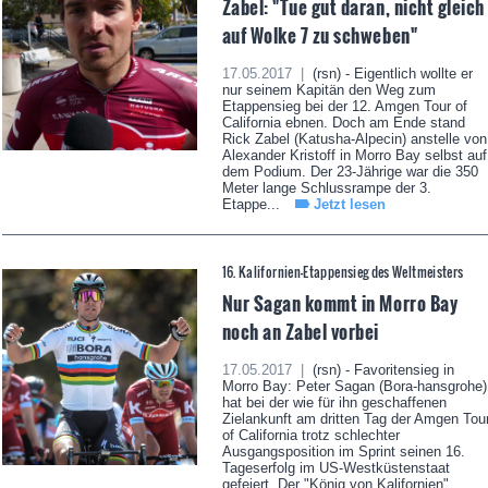
Zabel: "Tue gut daran, nicht gleich
auf Wolke 7 zu schweben"
17.05.2017 |
(rsn) - Eigentlich wollte er
nur seinem Kapitän den Weg zum
Etappensieg bei der 12. Amgen Tour of
California ebnen. Doch am Ende stand
Rick Zabel (Katusha-Alpecin) anstelle von
Alexander Kristoff in Morro Bay selbst auf
dem Podium. Der 23-Jährige war die 350
Meter lange Schlussrampe der 3.
Etappe...
Jetzt lesen
16. Kalifornien-Etappensieg des Weltmeisters
Nur Sagan kommt in Morro Bay
noch an Zabel vorbei
17.05.2017 |
(rsn) - Favoritensieg in
Morro Bay: Peter Sagan (Bora-hansgrohe)
hat bei der wie für ihn geschaffenen
Zielankunft am dritten Tag der Amgen Tou
of California trotz schlechter
Ausgangsposition im Sprint seinen 16.
Tageserfolg im US-Westküstenstaat
gefeiert. Der "König von Kalifornien"