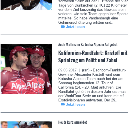
schweren Sturz auf der 1. Etappe der Vier
Tage von Dünkirchen (2.HC) 22 Kilometer
vor dem Ziel kurzzeitig das Bewusstsein
verloren, wie sein Team gegenüber Sporz
mitteilte. So habe Vandenbergh eine
Gehirnerschütterung erlitten und...
Jetzt lesen
Auch Mathis im Katusha-Alpecin-Aufgebot
Kalifornien-Rundfahrt: Kristoff mit
Sprintzug um Politt und Zabel
09.05.2017 |
(rsn) - Eschborn-Frankfurt-
Gewinner Alexander Kristoff wird sein
Katusha-Alpecin-Team auch bei der am
Sonntag beginnenden 12. Tour of
California (14. - 20. Mai) anführen. Die
Rundfahrt gehört in diesem Jahr erstmals
der WorldTour-Serie an und kann mit elf
Erstdivisionären aufwarten. Der 29...
Jetzt lesen
Heute kurz gemeldet