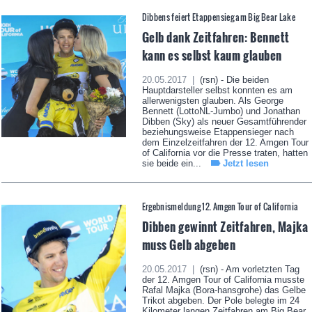
Dibbens feiert Etappensieg am Big Bear Lake
Gelb dank Zeitfahren: Bennett
kann es selbst kaum glauben
20.05.2017 |
(rsn) - Die beiden
Hauptdarsteller selbst konnten es am
allerwenigsten glauben. Als George
Bennett (LottoNL-Jumbo) und Jonathan
Dibben (Sky) als neuer Gesamtführender
beziehungsweise Etappensieger nach
dem Einzelzeitfahren der 12. Amgen Tour
of California vor die Presse traten, hatten
sie beide ein...
Jetzt lesen
Ergebnismeldung 12. Amgen Tour of California
Dibben gewinnt Zeitfahren, Majka
muss Gelb abgeben
20.05.2017 |
(rsn) - Am vorletzten Tag
der 12. Amgen Tour of California musste
Rafal Majka (Bora-hansgrohe) das Gelbe
Trikot abgeben. Der Pole belegte im 24
Kilometer langen Zeitfahren am Big Bear