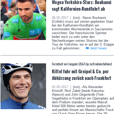
Wegen Yorkshire-Sturz: Bouhanni
sagt Kalifornien-Rundfahrt ab
06.05.2017 |
(rsn) - Nacer Bouhanni
(Cofidis) muss auf seinen geplanten Start
bei der Kalifornien-Rundfahrt am
kommenden Wochenende in Sacramento
verzichten. Der französische Sprinter
leidet noch zu sehr unter den
Nachwirkungen seines Sturzes bei der
Tour de Yorkshire, wo er auf der 3. Etappe
zu Fall gekommen...
Jetzt lesen
Formtest vor langem USA-Trip zufriedenstellend
Kittel fuhr mit Greipel & Co. per
Abkürzung zurück nach Frankfurt
02.05.2017 |
(rsn) - Als Alexander
Kristoff, Rick Zabel (beide Katusha-
Alpecin) und John Degenkolb (Trek-
Segafredo) in Frankfurt am Opernplatz auf
dem Podium standen, wuselte Marcel
Kittel 500 Meter weiter bereits geduscht
und perfekt frisiert am Mannschafts-Truck
von Quick-Step Floors herum. Der 28-