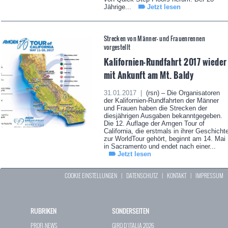
Jährige...
Jetzt lesen
Strecken von Männer- und Frauenrennen
vorgestellt
Kalifornien-Rundfahrt 2017 wieder
mit Ankunft am Mt. Baldy
31.01.2017 |
(rsn) – Die Organisatoren
der Kalifornien-Rundfahrten der Männer
und Frauen haben die Strecken der
diesjährigen Ausgaben bekanntgegeben.
Die 12. Auflage der Amgen Tour of
California, die erstmals in ihrer Geschicht
zur WorldTour gehört, beginnt am 14. Mai
in Sacramento und endet nach einer...
Jetzt lesen
COOKIE EINSTELLUNGEN
|
DATENSCHUTZ
|
KONTAKT
|
IMPRESSUM
RUBRIKEN
SONDERSEITEN
PROFI-NEWS
GIRO D`ITALIA 2026