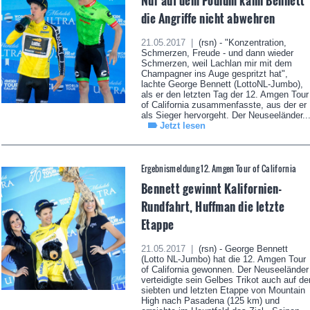
Nur auf dem Podium kann Bennett
die Angriffe nicht abwehren
21.05.2017 |
(rsn) - "Konzentration,
Schmerzen, Freude - und dann wieder
Schmerzen, weil Lachlan mir mit dem
Champagner ins Auge gespritzt hat",
lachte George Bennett (LottoNL-Jumbo),
als er den letzten Tag der 12. Amgen Tour
of California zusammenfasste, aus der er
als Sieger hervorgeht. Der Neuseeländer..
Jetzt lesen
Ergebnismeldung 12. Amgen Tour of California
Bennett gewinnt Kalifornien-
Rundfahrt, Huffman die letzte
Etappe
21.05.2017 |
(rsn) - George Bennett
(Lotto NL-Jumbo) hat die 12. Amgen Tour
of California gewonnen. Der Neuseeländer
verteidigte sein Gelbes Trikot auch auf de
siebten und letzten Etappe von Mountain
High nach Pasadena (125 km) und