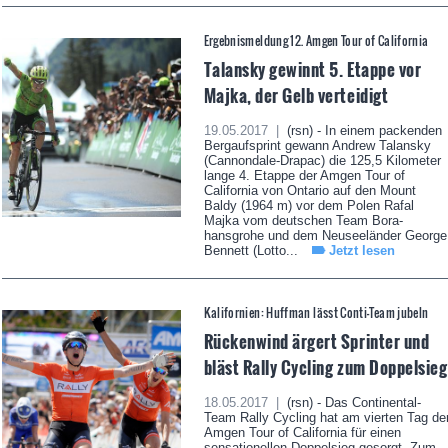
Ergebnismeldung 12. Amgen Tour of California
Talansky gewinnt 5. Etappe vor
Majka, der Gelb verteidigt
19.05.2017 |
(rsn) - In einem packenden
Bergaufsprint gewann Andrew Talansky
(Cannondale-Drapac) die 125,5 Kilometer
lange 4. Etappe der Amgen Tour of
California von Ontario auf den Mount
Baldy (1964 m) vor dem Polen Rafal
Majka vom deutschen Team Bora-
hansgrohe und dem Neuseeländer George
Bennett (Lotto...
Jetzt lesen
Kalifornien: Huffman lässt Conti-Team jubeln
Rückenwind ärgert Sprinter und
bläst Rally Cycling zum Doppelsieg
18.05.2017 |
(rsn) - Das Continental-
Team Rally Cycling hat am vierten Tag de
Amgen Tour of California für einen
sensationellen Doppelsieg gesorgt. Zum