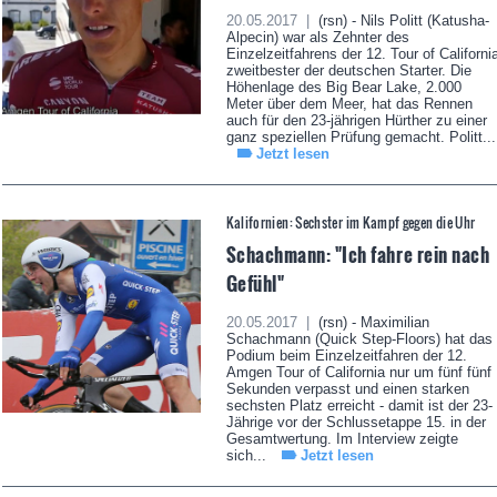
20.05.2017 |
(rsn) - Nils Politt (Katusha-
Alpecin) war als Zehnter des
Einzelzeitfahrens der 12. Tour of Californi
zweitbester der deutschen Starter. Die
Höhenlage des Big Bear Lake, 2.000
Meter über dem Meer, hat das Rennen
auch für den 23-jährigen Hürther zu einer
ganz speziellen Prüfung gemacht. Politt...
Jetzt lesen
Kalifornien: Sechster im Kampf gegen die Uhr
Schachmann: "Ich fahre rein nach
Gefühl"
20.05.2017 |
(rsn) - Maximilian
Schachmann (Quick Step-Floors) hat das
Podium beim Einzelzeitfahren der 12.
Amgen Tour of California nur um fünf fünf
Sekunden verpasst und einen starken
sechsten Platz erreicht - damit ist der 23-
Jährige vor der Schlussetappe 15. in der
Gesamtwertung. Im Interview zeigte
sich...
Jetzt lesen