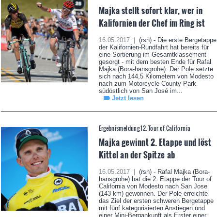
Majka stellt sofort klar, wer in
Kalifornien der Chef im Ring ist
16.05.2017 |
(rsn) - Die erste Bergetappe
der Kalifornien-Rundfahrt hat bereits für
eine Sortierung im Gesamtklassement
gesorgt - mit dem besten Ende für Rafal
Majka (Bora-hansgrohe). Der Pole setzte
sich nach 144,5 Kilometern von Modesto
nach zum Motorcycle County Park
südöstlich von San José im...
Jetzt lesen
Ergebnismeldung 12. Tour of California
Majka gewinnt 2. Etappe und löst
Kittel an der Spitze ab
16.05.2017 |
(rsn) - Rafal Majka (Bora-
hansgrohe) hat die 2. Etappe der Tour of
California von Modesto nach San Jose
(143 km) gewonnen. Der Pole erreichte
das Ziel der ersten schweren Bergetappe
mit fünf kategorisierten Anstiegen und
einer Mini-Bergankunft als Erster einer