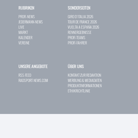
RUBRIKEN
SONDERSEITEN
PROFI-NEWS
GIRO D`ITALIA 2026
JEDERMANN-NEWS
TOUR DE FRANCE 2026
LIVE
VUELTA A ESPAÑA 2026
MARKT
RENNERGEBNISSE
KALENDER
PROFI-TEAMS
VEREINE
PROFI-FAHRER
UNSERE ANGEBOTE
ÜBER UNS
RSS-FEED
KONTAKT ZUR REDAKTION
RADSPORT-NEWS.COM
WERBUNG & MEDIADATEN
PRODUKTINFORMATIONEN
ETHIKRICHTLINIE