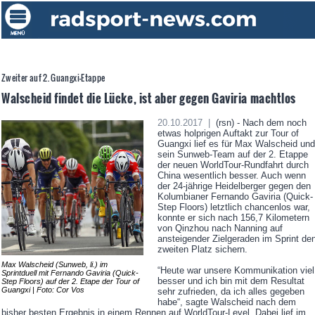
Zweiter auf 2. Guangxi-Etappe
Walscheid findet die Lücke, ist aber gegen Gaviria machtlos
20.10.2017 |
(rsn) - Nach dem noch
etwas holprigen Auftakt zur Tour of
Guangxi lief es für Max Walscheid und
sein Sunweb-Team auf der 2. Etappe
der neuen WorldTour-Rundfahrt durch
China wesentlich besser. Auch wenn
der 24-jährige Heidelberger gegen den
Kolumbianer Fernando Gaviria (Quick-
Step Floors) letztlich chancenlos war,
konnte er sich nach 156,7 Kilometern
von Qinzhou nach Nanning auf
ansteigender Zielgeraden im Sprint de
zweiten Platz sichern.
Max Walscheid (Sunweb, li.) im
“Heute war unsere Kommunikation viel
Sprintduell mit Fernando Gaviria (Quick-
besser und ich bin mit dem Resultat
Step Floors) auf der 2. Etape der Tour of
Guangxi | Foto: Cor Vos
sehr zufrieden, da ich alles gegeben
habe“, sagte Walscheid nach dem
bisher besten Ergebnis in einem Rennen auf WorldTour-Level. Dabei lief im