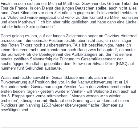
Finale, in dem sich erneut Michael Matthews Gewinner des Grünen Trikot de
Tour de France, in den Dienst des jungen Deutschen stellte, auch nicht alles
rund. Zwei Kilometer vor dem Ziel nämlich ging es im Feld ziemlich hektisch
zu: Walscheid wurde eingebaut und verlor zu den Kontakt zu Mike Teunissen
und eben Matthews. "Ich bin aber ruhig geblieben und habe dann eine Lücke
auf der linken Seite gefunden.“
Dabei gelang es ihm, auf der langen Zielgeraden sogar an Gavirias Hinterrad
anzudocken - die optimale Position reichte aber nicht aus, um den Träger
des Roten Trikots noch zu übersprinten. "Als ich beschleunigte, hatte ich
keine Reserven mehr und konnte nur noch Rang zwei behaupten“, erkannte
der Sunweb-Profi die Überlegenheit des Auftaktsiegers an, der mit seinem
bereits zwölften Saisonerfolg die Führung im Gesamtklassement der
sechstägigen Rundfahrt gegenüber dem Schweizer Silvan Dillier (BMC) auf
nunmehr fünf Sekunden ausbaute.
Walscheid rückte sowohl im Gesamtklassement als auch in der
Punktewertung auf Position drei vor. In der Nachwuchswertung ist er 14
Sekunden hinter Gaviria nun sogar Zweiter. Nach den vielversprechenden
ersten beiden Tagen - gestern wurde er Vierter - will Walscheid nun auch auf
der 3. Etappe ganz vorne mitmischen. "Morgen werden wir’s wieder
probieren“, kündigte er mit Blick auf den Samstag an, an dem auf einem
Rundkurs um Nanning 125,3 wieder überwiegend flache Kilometer zu
bewältigen sind.