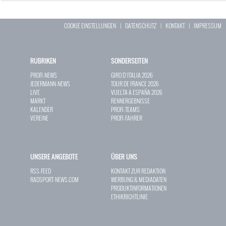
COOKIE EINSTELLUNGEN
|
DATENSCHUTZ
|
KONTAKT
|
IMPRESSUM
RUBRIKEN
SONDERSEITEN
PROFI-NEWS
GIRO D`ITALIA 2026
JEDERMANN-NEWS
TOUR DE FRANCE 2026
LIVE
VUELTA A ESPAÑA 2026
MARKT
RENNERGEBNISSE
KALENDER
PROFI-TEAMS
VEREINE
PROFI-FAHRER
UNSERE ANGEBOTE
ÜBER UNS
RSS-FEED
KONTAKT ZUR REDAKTION
RADSPORT-NEWS.COM
WERBUNG & MEDIADATEN
PRODUKTINFORMATIONEN
ETHIKRICHTLINIE