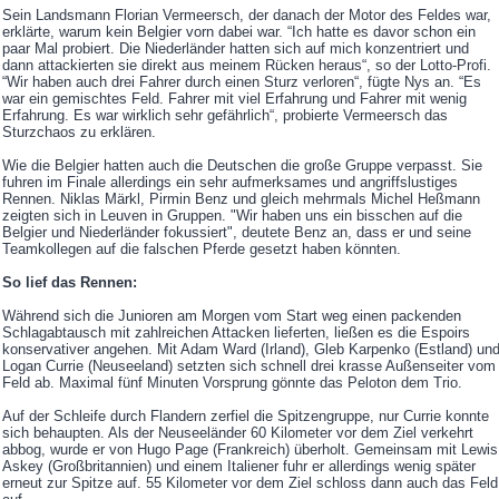
Sein Landsmann Florian Vermeersch, der danach der Motor des Feldes war,
erklärte, warum kein Belgier vorn dabei war. “Ich hatte es davor schon ein
paar Mal probiert. Die Niederländer hatten sich auf mich konzentriert und
dann attackierten sie direkt aus meinem Rücken heraus“, so der Lotto-Profi.
“Wir haben auch drei Fahrer durch einen Sturz verloren“, fügte Nys an. “Es
war ein gemischtes Feld. Fahrer mit viel Erfahrung und Fahrer mit wenig
Erfahrung. Es war wirklich sehr gefährlich“, probierte Vermeersch das
Sturzchaos zu erklären.
Wie die Belgier hatten auch die Deutschen die große Gruppe verpasst. Sie
fuhren im Finale allerdings ein sehr aufmerksames und angriffslustiges
Rennen. Niklas Märkl, Pirmin Benz und gleich mehrmals Michel Heßmann
zeigten sich in Leuven in Gruppen. "Wir haben uns ein bisschen auf die
Belgier und Niederländer fokussiert", deutete Benz an, dass er und seine
Teamkollegen auf die falschen Pferde gesetzt haben könnten.
So lief das Rennen:
Während sich die Junioren am Morgen vom Start weg einen packenden
Schlagabtausch mit zahlreichen Attacken lieferten, ließen es die Espoirs
konservativer angehen. Mit Adam Ward (Irland), Gleb Karpenko (Estland) un
Logan Currie (Neuseeland) setzten sich schnell drei krasse Außenseiter vom
Feld ab. Maximal fünf Minuten Vorsprung gönnte das Peloton dem Trio.
Auf der Schleife durch Flandern zerfiel die Spitzengruppe, nur Currie konnte
sich behaupten. Als der Neuseeländer 60 Kilometer vor dem Ziel verkehrt
abbog, wurde er von Hugo Page (Frankreich) überholt. Gemeinsam mit Lewis
Askey (Großbritannien) und einem Italiener fuhr er allerdings wenig später
erneut zur Spitze auf. 55 Kilometer vor dem Ziel schloss dann auch das Feld