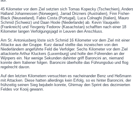
auf.
45 Kilometer vor dem Ziel setzten sich Tomas Kopecky (Tschechien), Ander
Halland Johannessen (Norwegen), Jarrad Drizners (Australien), Finn Fisher-
Black (Neuseeland), Fabio Costa (Portugal), Luca Colnaghi (Italien), Mauro
Schmid (Schweiz) und Daan Hoole (Niederlande) ab. Kevin Vauquelin
(Frankreich) und Yevgeniy Fedorov (Kasachstan) schafften nach einer 18
Kilometer langen Verfolgungsjagd in Leuven den Anschluss.
Am St. Antoniusberg löste sich Schmid 16 Kilometer vor dem Ziel mit einer
Attacke aus der Gruppe. Kurz darauf stellte das inzwischen von den
Niederländern angeführte Feld die Verfolger. Sechs Kilometer vor dem Ziel
attackierte Arthur Kluckers (Luxemburg) und holte den Führenden an der
Wijnpers ein. Nur wenige Sekunden dahinter griff Baroncini an, niemand
konnte dem Italiener folgen. Baroncini überholte das Führungsduo und flog
regelrecht davon.
Auf den letzten Kilometern versuchten es nacheinander Benz und Heßmann
mit Attacken. Diese hatten allerdings kein Erfolg, so es hinter Baroncini, der
frühzeitig seinen Sieg bejubeln konnte, Ghirmay den Sprint des dezimierten
Feldes vor Kooij gewann.