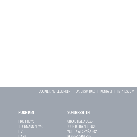
COOKIE EINSTELLUNGEN
|
DATENSCHUTZ
|
KONTAKT
|
IMPRESSUM
RUBRIKEN
SONDERSEITEN
PROFI-NEWS
GIRO D`ITALIA 2026
JEDERMANN-NEWS
TOUR DE FRANCE 2026
LIVE
VUELTA A ESPAÑA 2026
MARKT
RENNERGEBNISSE