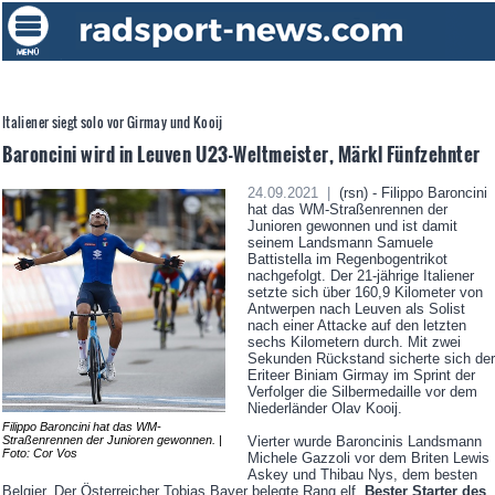
Italiener siegt solo vor Girmay und Kooij
Baroncini wird in Leuven U23-Weltmeister, Märkl Fünfzehnter
24.09.2021 |
(rsn) - Filippo Baroncini
hat das WM-Straßenrennen der
Junioren gewonnen und ist damit
seinem Landsmann Samuele
Battistella im Regenbogentrikot
nachgefolgt. Der 21-jährige Italiener
setzte sich über 160,9 Kilometer von
Antwerpen nach Leuven als Solist
nach einer Attacke auf den letzten
sechs Kilometern durch. Mit zwei
Sekunden Rückstand sicherte sich der
Eriteer Biniam Girmay im Sprint der
Verfolger die Silbermedaille vor dem
Niederländer Olav Kooij.
Filippo Baroncini hat das WM-
Straßenrennen der Junioren gewonnen. |
Vierter wurde Baroncinis Landsmann
Foto: Cor Vos
Michele Gazzoli vor dem Briten Lewis
Askey und Thibau Nys, dem besten
Belgier. Der Österreicher Tobias Bayer belegte Rang elf.
Bester Starter des