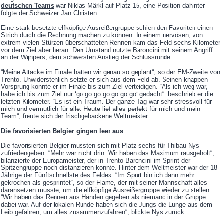
deutschen Teams
war Niklas Märkl auf Platz 15, eine Position dahinter
folgte der Schweizer Jan Christen.
Eine stark besetzte elfköpfige Ausreißergruppe schien den Favoriten einen
Strich durch die Rechnung machen zu können. In einem nervösen, von
extrem vielen Stürzen überschatteten Rennen kam das Feld sechs Kilometer
vor dem Ziel aber heran. Den Umstand nutzte Baroncini mit seinem Angriff
an der Wijnpers, dem schwersten Anstieg der Schlussrunde.
“Meine Attacke im Finale hatten wir genau so geplant“, so der EM-Zweite von
Trento. Unwiderstehlich setzte er sich aus dem Feld ab. Seinen knappen
Vorsprung konnte er im Finale bis zum Ziel verteidigen. “Als ich weg war,
habe ich bis zum Ziel nur ‘go go go go go go go‘ gedacht“, beschrieb er die
letzten Kilometer. “Es ist ein Traum. Der ganze Tag war sehr stressvoll für
mich und vermutlich für alle. Heute lief alles perfekt für mich und mein
Team“, freute sich der frischgebackene Weltmeister.
Die favorisierten Belgier gingen leer aus
Die favorisierten Belgier mussten sich mit Platz sechs für Thibau Nys
zufriedengeben. “Mehr war nicht drin. Wir haben das Maximum rausgeholt“,
bilanzierte der Europameister, der in Trento Baroncini im Sprint der
Spitzengruppe noch distanzieren konnte. Hinter dem Weltmeister war der 18-
Jährige der Fünftschnellste des Feldes. “Im Spurt bin ich dann mehr
gekrochen als gesprintet“, so der Flame, der mit seiner Mannschaft alles
daransetzen musste, um die elfköpfige Ausreißergruppe wieder zu stellen.
“Wir haben das Rennen aus Händen gegeben als niemand in der Gruppe
dabei war. Auf der lokalen Runde haben sich die Jungs die Lunge aus dem
Leib gefahren, um alles zusammenzufahren“, blickte Nys zurück.