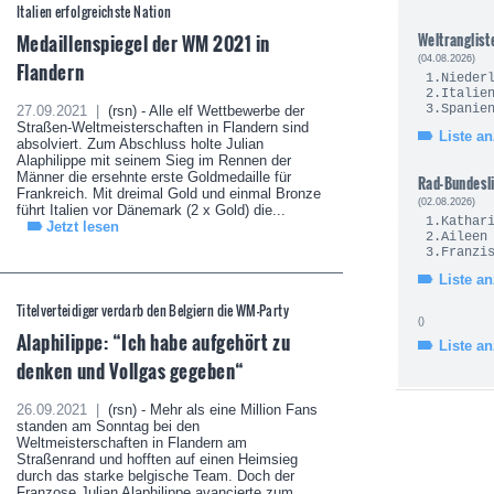
Italien erfolgreichste Nation
Medaillenspiegel der WM 2021 in
Weltranglist
(04.08.2026)
Flandern
1.Nie
2.It
3.Sp
27.09.2021 |
(rsn) - Alle elf Wettbewerbe der
Straßen-Weltmeisterschaften in Flandern sind
Liste a
absolviert. Zum Abschluss holte Julian
Alaphilippe mit seinem Sieg im Rennen der
Männer die ersehnte erste Goldmedaille für
Rad-Bundesl
Frankreich. Mit dreimal Gold und einmal Bronze
(02.08.2026)
führt Italien vor Dänemark (2 x Gold) die...
1.Kath
Jetzt lesen
2.Ailee
3.Fran
Liste a
Titelverteidiger verdarb den Belgiern die WM-Party
()
Alaphilippe: “Ich habe aufgehört zu
Liste a
denken und Vollgas gegeben“
26.09.2021 |
(rsn) - Mehr als eine Million Fans
standen am Sonntag bei den
Weltmeisterschaften in Flandern am
Straßenrand und hofften auf einen Heimsieg
durch das starke belgische Team. Doch der
Franzose Julian Alaphilippe avancierte zum