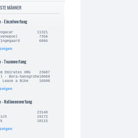
ISTE MÄNNER
e - Einzelwertung
j Pogacar 11321
o Evenepoel 7356
 Vingegaard 6866
nzeigen
e - Teamwertung
am Emirates XRG 23687
l - Bora-hansgrohe18069
- Lease a Bike 16098
nzeigen
e - Nationenwertung
lgien 23148
nkreich 19172
nemark 18115
nzeigen