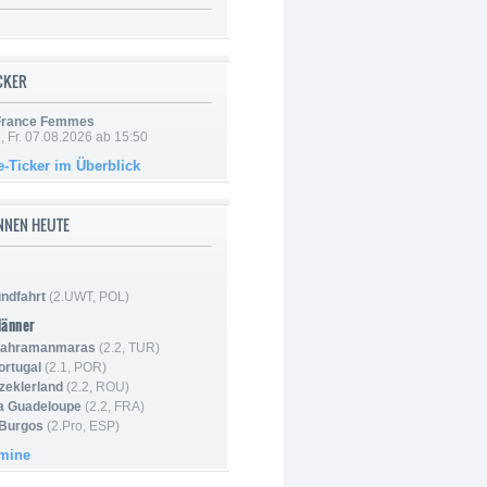
ICKER
 France Femmes
, Fr. 07.08.2026 ab 15:50
e-Ticker im Überblick
NNEN HEUTE
ndfahrt
(2.UWT, POL)
Männer
 Kahramanmaras
(2.2, TUR)
ortugal
(2.1, POR)
Szeklerland
(2.2, ROU)
la Guadeloupe
(2.2, FRA)
 Burgos
(2.Pro, ESP)
rmine