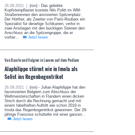
26.09.2021 |
(rsn) - Das geliebte
Kopfsteinpflaster kostete Nils Politt im WM-
Straßenrennen den anvisierten Spitzenplatz.
Der Hürther, als Zweiter von Paris-Roubaix ein
Spezialist für derartige Schikanen, verlor in
zwei Anstiegen mit den buckligen Steinen den
Anschluss an die Spitzengruppe, die er
vorher...
Jetzt lesen
Van Baarle und Valgren in Leuven auf dem Podium
Alaphilippe stürmt wie in Imola als
Solist ins Regenbogentrikot
26.09.2021 |
(rsn) - Julian Alaphilippe hat den
favorisierten Belgiern zum Abschluss der
Weltmeisterschaften in Flandern einen dicken
Strich durch die Rechnung gemacht und mit
einem fabelhaften Auftritt wie schon 2019 in
Imola das Regenbogentrikot gewonnen. Der 29-
jährige Franzose schüttelte mit einer ganzen...
Jetzt lesen