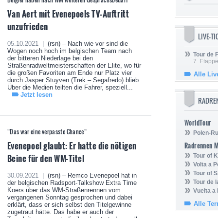
Van Aert mit Evenepoels TV-Auftritt
unzufrieden
LIVE-T
05.10.2021 |
(rsn) – Nach wie vor sind die
Wogen noch hoch im belgischen Team nach
Tour de
der bitteren Niederlage bei den
7. Etappe
Straßenradweltmeisterschaften der Elite, wo für
die großen Favoriten am Ende nur Platz vier
Alle Liv
durch Jasper Stuyven (Trek – Segafredo) blieb.
Über die Medien teilten die Fahrer, speziell...
Jetzt lesen
RADRE
WorldTour
“Das war eine verpasste Chance“
Polen-Ru
Evenepoel glaubt: Er hatte die nötigen
Radrennen 
Beine für den WM-Titel
Tour of
Volta a P
Tour of 
30.09.2021 |
(rsn) – Remco Evenepoel hat in
Tour de 
der belgischen Radsport-Talkshow Extra Time
Koers über das WM-Straßenrennen vom
Vuelta a
vergangenen Sonntag gesprochen und dabei
Alle Te
erklärt, dass er sich selbst den Titelgewinne
zugetraut hätte. Das habe er auch der