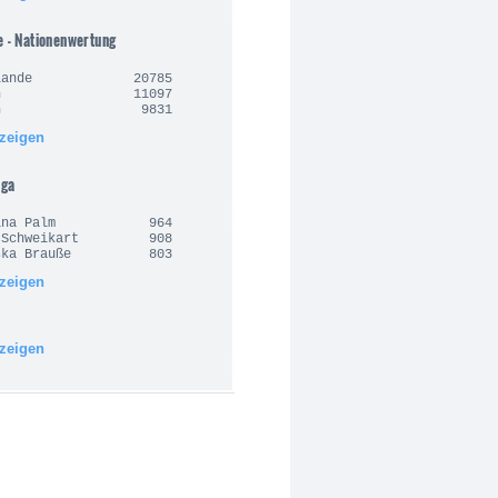
e - Nationenwertung
derlande 20785
alien 11097
anien 9831
nzeigen
iga
arina Palm 964
n Schweikart 908
ziska Brauße 803
nzeigen
nzeigen