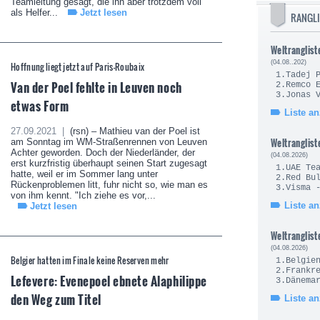
Teamleitung gesagt, die ihn aber trotzdem voll
als Helfer...
Jetzt lesen
RANGL
Weltranglist
(04.08..202)
Hoffnung liegt jetzt auf Paris-Roubaix
1.Tade
Van der Poel fehlte in Leuven noch
2.Remc
3.Jonas
etwas Form
Liste a
27.09.2021 |
(rsn) – Mathieu van der Poel ist
Weltranglist
am Sonntag im WM-Straßenrennen von Leuven
Achter geworden. Doch der Niederländer, der
(04.08.2026)
erst kurzfristig überhaupt seinen Start zugesagt
1.UAE Te
hatte, weil er im Sommer lang unter
2.Red Bul
Rückenproblemen litt, fuhr nicht so, wie man es
3.Visma 
von ihm kennt. "Ich ziehe es vor,...
Liste a
Jetzt lesen
Weltranglist
(04.08.2026)
Belgier hatten im Finale keine Reserven mehr
1.Be
2.Fra
Lefevere: Evenepoel ebnete Alaphilippe
3.Dä
den Weg zum Titel
Liste a