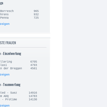
iga
an Borresch 965
e Behrens 932
sto Penna 725
nzeigen
STE FRAUEN
e - Einzelwertung
 Vollering 6705
la Blasi 4793
an der Breggen 4561
nzeigen
e - Teamwertung
nited - Suez 14916
Team ADQ 14783
rx - Protime 14130
nzeigen