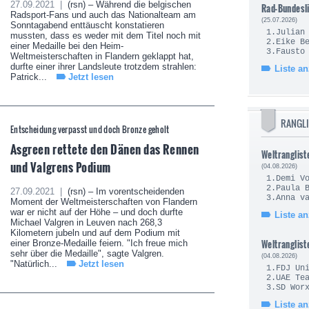
27.09.2021 |
(rsn) – Während die belgischen
Rad-Bundesl
Radsport-Fans und auch das Nationalteam am
(25.07.2026)
Sonntagabend enttäuscht konstatieren
1.Juli
mussten, dass es weder mit dem Titel noch mit
2.Eik
einer Medaille bei den Heim-
3.Fau
Weltmeisterschaften in Flandern geklappt hat,
durfte einer ihrer Landsleute trotzdem strahlen:
Liste a
Patrick...
Jetzt lesen
RANGLI
Entscheidung verpasst und doch Bronze geholt
Asgreen rettete den Dänen das Rennen
Weltranglist
und Valgrens Podium
(04.08.2026)
1.Demi
2.Pau
27.09.2021 |
(rsn) – Im vorentscheidenden
3.Anna v
Moment der Weltmeisterschaften von Flandern
war er nicht auf der Höhe – und doch durfte
Liste a
Michael Valgren in Leuven nach 268,3
Kilometern jubeln und auf dem Podium mit
Weltranglist
einer Bronze-Medaille feiern. "Ich freue mich
sehr über die Medaille", sagte Valgren.
(04.08.2026)
"Natürlich...
Jetzt lesen
1.FDJ U
2.UAE 
3.SD Wo
Liste a