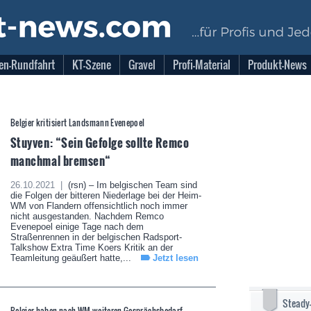
en-Rundfahrt
KT-Szene
Gravel
Profi-Material
Produkt-News
Belgier kritisiert Landsmann Evenepoel
Stuyven: “Sein Gefolge sollte Remco
manchmal bremsen“
26.10.2021 |
(rsn) – Im belgischen Team sind
die Folgen der bitteren Niederlage bei der Heim-
WM von Flandern offensichtlich noch immer
nicht ausgestanden. Nachdem Remco
Evenepoel einige Tage nach dem
Straßenrennen in der belgischen Radsport-
Talkshow Extra Time Koers Kritik an der
Teamleitung geäußert hatte,...
Jetzt lesen
Steady
Belgier haben nach WM weiteren Gesprächsbedarf