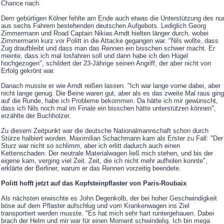
Chance nach.
Dem gebürtigen Kölner fehlte am Ende auch etwas die Unterstützung des nu
aus sechs Fahrern bestehenden deutschen Aufgebots. Lediglich Georg
Zimmermann und Road Captain Nikias Arndt hielten länger durch, wobei
Zimmermann kurz vor Politt in die Attacke gegangen war. "Nils wollte, dass
Zug draufbleibt und dass man das Rennen ein bisschen schwer macht. Er
meinte, dass ich mal losfahren soll und dann habe ich den Hügel
hochgezogen", schildert der 23-Jährige seinen Angriff, der aber nicht von
Erfolg gekrönt war.
Danach musste er wie Arndt reißen lassen. "Ich war lange vorne dabei, aber
nicht lange genug. Die Beine waren gut, aber als es das zweite Mal raus ging
auf die Runde, habe ich Probleme bekommen. Da hätte ich mir gewünscht,
dass ich Nils noch mal im Finale ein bisschen hätte unterstützen können",
erzählte der Buchholzer.
Zu diesem Zeitpunkt war die deutsche Nationalmannschaft schon durch
Stürze halbiert worden. Maximilian Schachmann kam als Erster zu Fall: "Der
Sturz war nicht so schlimm, aber ich erlitt dadurch auch einen
Kettenschaden. Der neutrale Materialwagen ließ mich stehen, und bis der
eigene kam, verging viel Zeit. Zeit, die ich nicht mehr aufholen konnte",
erklärte der Berliner, warum er das Rennen vorzeitig beendete.
Politt hofft jetzt auf das Kopfsteinpflaster von Paris-Roubaix
Als nächsten erwischte es John Degenkolb, der bei hoher Geschwindigkeit
böse auf dem Pflaster aufschlug und vom Krankenwagen ins Ziel
transportiert werden musste. "Es hat mich sehr hart runtergehauen. Dabei
brach der Helm und mir war für einen Moment schwindelig. Ich bin mega