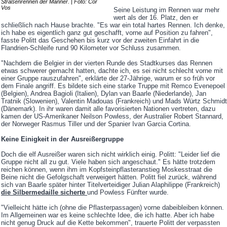
Straßenrennen der Männer. | Foto: Cor
Vos
Seine Leistung im Rennen war mehr
wert als der 16. Platz, den er
schließlich nach Hause brachte. "Es war ein total hartes Rennen. Ich denke,
ich habe es eigentlich ganz gut geschafft, vorne auf Position zu fahren",
fasste Politt das Geschehen bis kurz vor der zweiten Einfahrt in die
Flandrien-Schleife rund 90 Kilometer vor Schluss zusammen.
"Nachdem die Belgier in der vierten Runde des Stadtkurses das Rennen
etwas schwerer gemacht hatten, dachte ich, es sei nicht schlecht vorne mit
einer Gruppe rauszufahren", erklärte der 27-Jährige, warum er so früh vor
dem Finale angriff. Es bildete sich eine starke Truppe mit Remco Evenepoel
(Belgien), Andrea Bagioli (Italien), Dylan van Baarle (Niederlande), Jan
Tratnik (Slowenien), Valentin Madouas (Frankreich) und Mads Würtz Schmidt
(Dänemark). In ihr waren damit alle favorisierten Nationen vertreten, dazu
kamen der US-Amerikaner Neilson Powless, der Australier Robert Stannard,
der Norweger Rasmus Tiller und der Spanier Ivan Garcia Cortina.
Keine Einigkeit in der Ausreißergruppe
Doch die elf Ausreißer waren sich nicht wirklich einig. Politt: "Leider lief die
Gruppe nicht all zu gut. Viele haben sich angeschaut." Es hätte trotzdem
reichen können, wenn ihm im Kopfsteinpflasteranstieg Moskesstraat die
Beine nicht die Gefolgschaft verweigert hätten. Politt fiel zurück, während
sich van Baarle später hinter Titelverteidiger Julian Alaphilippe (Frankreich)
die Silbermedaille sicherte
und Powless Fünfter wurde.
"Vielleicht hätte ich (ohne die Pflasterpassagen) vorne dabeibleiben können.
Im Allgemeinen war es keine schlechte Idee, die ich hatte. Aber ich habe
nicht genug Druck auf die Kette bekommen", trauerte Politt der verpassten