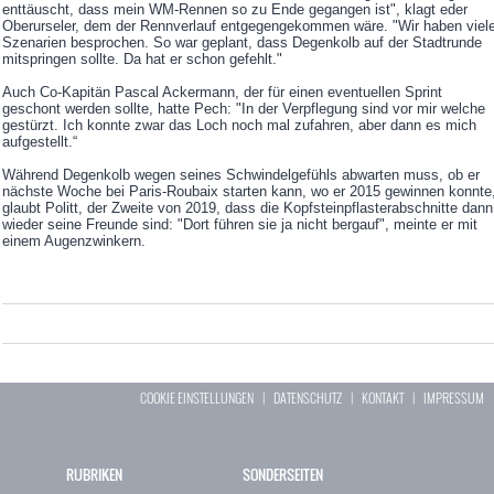
enttäuscht, dass mein WM-Rennen so zu Ende gegangen ist", klagt eder
Oberurseler, dem der Rennverlauf entgegengekommen wäre. "Wir haben viel
Szenarien besprochen. So war geplant, dass Degenkolb auf der Stadtrunde
mitspringen sollte. Da hat er schon gefehlt."
Auch Co-Kapitän Pascal Ackermann, der für einen eventuellen Sprint
geschont werden sollte, hatte Pech: "In der Verpflegung sind vor mir welche
gestürzt. Ich konnte zwar das Loch noch mal zufahren, aber dann es mich
aufgestellt.“
Während Degenkolb wegen seines Schwindelgefühls abwarten muss, ob er
nächste Woche bei Paris-Roubaix starten kann, wo er 2015 gewinnen konnte
glaubt Politt, der Zweite von 2019, dass die Kopfsteinpflasterabschnitte dann
wieder seine Freunde sind: "Dort führen sie ja nicht bergauf", meinte er mit
einem Augenzwinkern.
COOKIE EINSTELLUNGEN
|
DATENSCHUTZ
|
KONTAKT
|
IMPRESSUM
RUBRIKEN
SONDERSEITEN