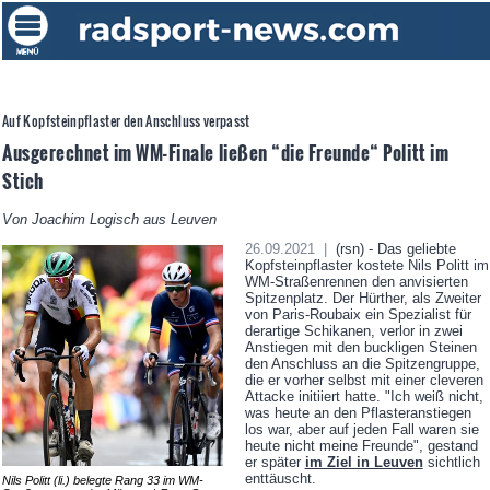
Auf Kopfsteinpflaster den Anschluss verpasst
Ausgerechnet im WM-Finale ließen “die Freunde“ Politt im
Stich
Von Joachim Logisch aus Leuven
26.09.2021 |
(rsn) - Das geliebte
Kopfsteinpflaster kostete Nils Politt im
WM-Straßenrennen den anvisierten
Spitzenplatz. Der Hürther, als Zweiter
von Paris-Roubaix ein Spezialist für
derartige Schikanen, verlor in zwei
Anstiegen mit den buckligen Steinen
den Anschluss an die Spitzengruppe,
die er vorher selbst mit einer cleveren
Attacke initiiert hatte. "Ich weiß nicht,
was heute an den Pflasteranstiegen
los war, aber auf jeden Fall waren sie
heute nicht meine Freunde", gestand
er später
im Ziel in Leuven
sichtlich
enttäuscht.
Nils Politt (li.) belegte Rang 33 im WM-