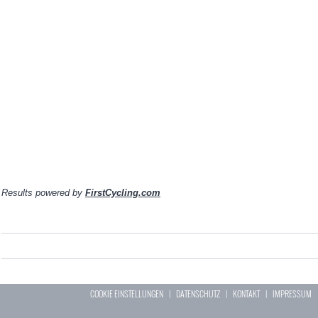
Results powered by
FirstCycling.com
COOKIE EINSTELLUNGEN
|
DATENSCHUTZ
|
KONTAKT
|
IMPRESSUM