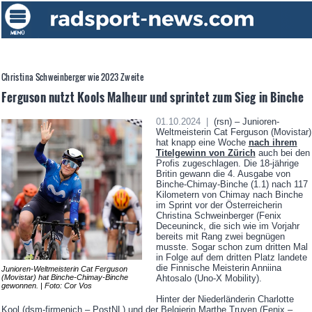
Christina Schweinberger wie 2023 Zweite
Ferguson nutzt Kools Malheur und sprintet zum Sieg in Binche
01.10.2024 |
(rsn) – Junioren-
Weltmeisterin Cat Ferguson (Movistar)
hat knapp eine Woche
nach ihrem
Titelgewinn von Zürich
auch bei den
Profis zugeschlagen. Die 18-jährige
Britin gewann die 4. Ausgabe von
Binche-Chimay-Binche (1.1) nach 117
Kilometern von Chimay nach Binche
im Sprint vor der Österreicherin
Christina Schweinberger (Fenix
Deceuninck, die sich wie im Vorjahr
bereits mit Rang zwei begnügen
musste. Sogar schon zum dritten Mal
in Folge auf dem dritten Platz landete
die Finnische Meisterin Anniina
Junioren-Weltmeisterin Cat Ferguson
Ahtosalo (Uno-X Mobility).
(Movistar) hat Binche-Chimay-Binche
gewonnen. | Foto: Cor Vos
Hinter der Niederländerin Charlotte
Kool (dsm-firmenich – PostNL) und der Belgierin Marthe Truyen (Fenix –