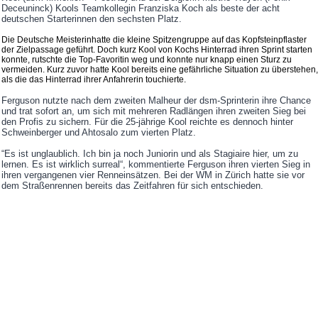
Deceuninck) Kools Teamkollegin Franziska Koch als beste der acht
deutschen Starterinnen den sechsten Platz.
Die Deutsche Meisterinhatte die kleine Spitzengruppe auf das Kopfsteinpflaster
der Zielpassage geführt. Doch kurz Kool von Kochs Hinterrad ihren Sprint starten
konnte, rutschte die Top-Favoritin weg und konnte nur knapp einen Sturz zu
vermeiden. Kurz zuvor hatte Kool bereits eine gefährliche Situation zu überstehen,
als die das Hinterrad ihrer Anfahrerin touchierte.
Ferguson nutzte nach dem zweiten Malheur der dsm-Sprinterin ihre Chance
und trat sofort an, um sich mit mehreren Radlängen ihren zweiten Sieg bei
den Profis zu sichern. Für die 25-jährige Kool reichte es dennoch hinter
Schweinberger und Ahtosalo zum vierten Platz.
“Es ist unglaublich. Ich bin ja noch Juniorin und als Stagiaire hier, um zu
lernen. Es ist wirklich surreal“, kommentierte Ferguson ihren vierten Sieg in
ihren vergangenen vier Renneinsätzen. Bei der WM in Zürich hatte sie vor
dem Straßenrennen bereits das Zeitfahren für sich entschieden.