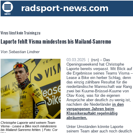
Virus lässt kein Training zu
Laporte fehlt Visma mindestens bis Mailand-Sanremo
Von Sebastian Lindner
03.03.2025 |
(rsn) – Das
Openingsweekend hat Christophe
Laporte bereits verpasst. Mit Blick auf
die Ergebnisse seines Teams Visma –
Lease a Bike ein herber Schlag, denn
das einzig zählbare Resultat für die
niederländische Mannschaft war Rang
zwei bei Kuurne-Brüssel-Kuurne von
Olav Kooij, was für die eigenen
Ansprüche aber deutlich zu wenig ist,
nachdem die Niederländer
in den
vergangenen Jahren beim
Klassikerauftakt regelmäßig
abräumten.
Christophe Laporte wird seinem Team
Visma - Lease a Bike noch mindestens
Unter Umständen könnte Laporte
bis Mailand-Sanremo fehlen. | Foto: Cor
seinem Team aber auch noch deutlich