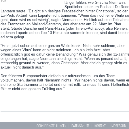
Vos
länger fehlen, wie Grischa Niermann,
Sportlicher Leiter, im Podcast De Rod
Lantaarn sagte. “Es gibt ein riesiges Fragezeichen hinter Christophe“, so der
Ex-Profi. Aktuell kann Laporte nicht trainieren. “Wenn das noch eine Weile so
geht, dann wird es schwierig“, sagte Niermann im Hinblick auf eine Teilnahm
des Franzosen an Mailand-Sanremo, das aber erst am 22. März im Plan
steht. Strade Bianche und Paris-Nizza (oder Tirreno-Adriatico), also Rennen,
in denen Laporte schon Top-10-Resultate sammeln konnte, sind damit bereit
ad acta gelegt.
“Er ist jetzt schon seit einer ganzen Weile krank. Nicht sehr schlimm, aber
wegen eines Virus‘ kann er nicht trainieren. Ich bin kein Arzt, aber
offensichtlich gibt es dafür keine Behandlung.“ Was genau sich der 32-Jährif
eingefangen hat, sagte Niermann allerdings nicht. “Wenn es jemand schafft,
rechtzeitig gesund zu werden, dann Christophe. Aber ehrlich gesagt sieht es
aktuell nicht danach aus.“
Den früheren Europameister einfach nur mitzunehmen, um das Team
vollzumachen, davon hält Niermann nichts. “Wir haben nichts davon, wenn e
sich eine Startnummer anheftet und nur mit rollt. Er muss fit sein. Hoffentlich
fällt er nicht den ganzen Frühling aus.“
COOKIE EINSTELLUNGEN
|
DATENSCHUTZ
|
KONTAKT
|
IMPRESSUM