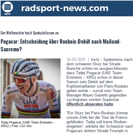
Der Weltmeister heizt Spekulationen an
Pogacar: Entscheidung über Roubaix-Debüt nach Mailand-
Sanremo?
16.03.2025 |
(rsn) – Spätestens nach
dem schweren Sturz bei Strade
Bianche schien es ausgeschlossen,
dass Tadej Pogacar (UAE Team
Emirates – XRG) schon in dieser
Saison sein Debüt auf dem
Kopfsteinpflaster von Paris-Roubaix
geben würde – zumal sein Team-
Manager Mauro Gianetti gegenüber
cyclingnews seinem Superstar
öffentlich abgeraten hatte
.
“Ein Sturz bei Paris-Roubaix könnte
unsere Ziele bei der Tour de France
gefährden. Tadej soll keine Risiken
Tadej Pogacar (UAE Team Emirates -
XRG) | Foto: Cor Vos
eingehen“, erklärte der Schweizer nac
Pogacars drittem Strade-Triumph in