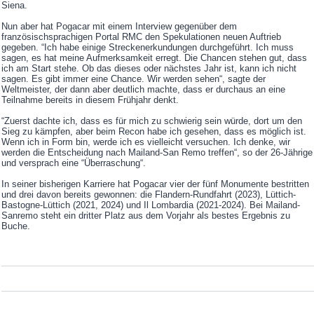
Siena.
Nun aber hat Pogacar mit einem Interview gegenüber dem
französischsprachigen Portal RMC den Spekulationen neuen Auftrieb
gegeben. “Ich habe einige Streckenerkundungen durchgeführt. Ich muss
sagen, es hat meine Aufmerksamkeit erregt. Die Chancen stehen gut, dass
ich am Start stehe. Ob das dieses oder nächstes Jahr ist, kann ich nicht
sagen. Es gibt immer eine Chance. Wir werden sehen“, sagte der
Weltmeister, der dann aber deutlich machte, dass er durchaus an eine
Teilnahme bereits in diesem Frühjahr denkt.
“Zuerst dachte ich, dass es für mich zu schwierig sein würde, dort um den
Sieg zu kämpfen, aber beim Recon habe ich gesehen, dass es möglich ist.
Wenn ich in Form bin, werde ich es vielleicht versuchen. Ich denke, wir
werden die Entscheidung nach Mailand-San Remo treffen“, so der 26-Jährige
und versprach eine “Überraschung“.
In seiner bisherigen Karriere hat Pogacar vier der fünf Monumente bestritten
und drei davon bereits gewonnen: die Flandern-Rundfahrt (2023), Lüttich-
Bastogne-Lüttich (2021, 2024) und Il Lombardia (2021-2024). Bei Mailand-
Sanremo steht ein dritter Platz aus dem Vorjahr als bestes Ergebnis zu
Buche.