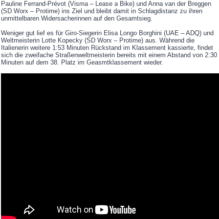
Pauline Ferrand-Prévot (Visma – Lease a Bike) und Anna van der Breggen
(SD Worx – Protime) ins Ziel und bleibt damit in Schlagdistanz zu ihren
unmittelbaren Widersacherinnen auf den Gesamtsieg.
Weniger gut lief es für Giro-Siegerin Elisa Longo Borghini (UAE – ADQ) und
Weltmeisterin Lotte Kopecky (SD Worx – Protime) aus. Während die
Italienerin weitere 1:53 Minuten Rückstand im Klassement kassierte, findet
sich die zweifache Straßenweltmeisterin bereits mit einem Abstand von 2:30
Minuten auf dem 38. Platz im Geasmtklassement wieder.