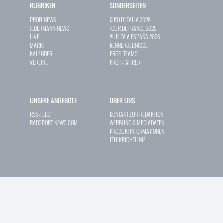
RUBRIKEN
SONDERSEITEN
PROFI-NEWS
GIRO D`ITALIA 2026
JEDERMANN-NEWS
TOUR DE FRANCE 2026
LIVE
VUELTA A ESPAÑA 2026
MARKT
RENNERGEBNISSE
KALENDER
PROFI-TEAMS
VEREINE
PROFI-FAHRER
UNSERE ANGEBOTE
ÜBER UNS
RSS-FEED
KONTAKT ZUR REDAKTION
RADSPORT-NEWS.COM
WERBUNG & MEDIADATEN
PRODUKTINFORMATIONEN
ETHIKRICHTLINIE