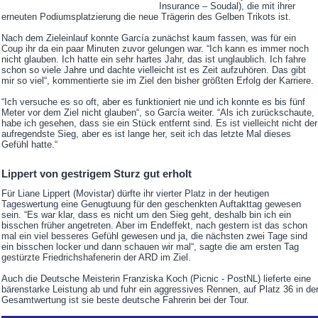
Insurance – Soudal), die mit ihrer
erneuten Podiumsplatzierung die neue Trägerin des Gelben Trikots ist.
Nach dem Zieleinlauf konnte García zunächst kaum fassen, was für ein
Coup ihr da ein paar Minuten zuvor gelungen war. “Ich kann es immer noch
nicht glauben. Ich hatte ein sehr hartes Jahr, das ist unglaublich. Ich fahre
schon so viele Jahre und dachte vielleicht ist es Zeit aufzuhören. Das gibt
mir so viel“, kommentierte sie im Ziel den bisher größten Erfolg der Karriere.
“Ich versuche es so oft, aber es funktioniert nie und ich konnte es bis fünf
Meter vor dem Ziel nicht glauben“, so García weiter. “Als ich zurückschaute,
habe ich gesehen, dass sie ein Stück entfernt sind. Es ist vielleicht nicht der
aufregendste Sieg, aber es ist lange her, seit ich das letzte Mal dieses
Gefühl hatte.“
Lippert von gestrigem Sturz gut erholt
Für Liane Lippert (Movistar) dürfte ihr vierter Platz in der heutigen
Tageswertung eine Genugtuung für den geschenkten Auftakttag gewesen
sein. “Es war klar, dass es nicht um den Sieg geht, deshalb bin ich ein
bisschen früher angetreten. Aber im Endeffekt, nach gestern ist das schon
mal ein viel besseres Gefühl gewesen und ja, die nächsten zwei Tage sind
ein bisschen locker und dann schauen wir mal“, sagte die am ersten Tag
gestürzte Friedrichshafenerin der ARD im Ziel.
Auch die Deutsche Meisterin Franziska Koch (Picnic - PostNL) lieferte eine
bärenstarke Leistung ab und fuhr ein aggressives Rennen, auf Platz 36 in de
Gesamtwertung ist sie beste deutsche Fahrerin bei der Tour.