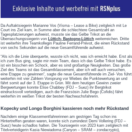
Da Auftaktsiegerin Marianne Vos (Visma – Lease a Bike) zeitgleich mit Le
Court ins Ziel kam, in Summe aber die schlechtere Gesamtzahl an
Tagesplatzierungen aufweist, musste sie das Gelbe Trikot an die
Überraschungssiegerin von
Lüttich- Bastogne-Lüttich
weiterreichen. Dritte
ist weiterhin ihre Teamkollegin Pauline Ferrand-Prévot, die einen Rückstand
von sechs Sekunden auf die neue Gesamtführende aufweist.
“Als ich die Linie überquerte, wusste ich nicht, was ich erreicht habe. Erst al
ich zum Bus ging, sagte mir mein Team, dass ich das Gelbe Trikot habe. Es
ist ein bisschen ein Schock, aber es sind großartige Neuigkeiten. Das große
Ziel des Teams ist das Gesamtklassement, aber ich will auch versuchen,
eine Etappe zu gewinnen“, sagte die neue Gesamtführende im Ziel- Vos führt
weiterhin mit vier Zählern Vorsprung vor Wiebes die Punktewertung an und
fährt somit auf der 3. Etappe in Grün. Mit dem heutigen Gewinn zweier
Bergwertungen konnte Elise Chabbey (FDJ – Suez) ihr Bergtrikot
eindrucksvoll verteidigen, auch die Franzsösin Julie Bego (Cofidis) fährt
weiterhin im weißen Trikot der besten Nachwuchsfahrerin.
Kopecky und Longo Borghini kassieren noch mehr Rückstand
Nachdem einige Klassementfahrerinnen am gestrigen Tag schon ins
Hintertreffen geraten waren, konnte sich zumindest Demi Vollering (FDJ –
Suez) heute schadlos halten. Die Toursiegerin von 2023 kam zeitgleich mit
Titelverteidigerin Kasia Niewiadoma (Canyon – SRAM – zondacrypto),