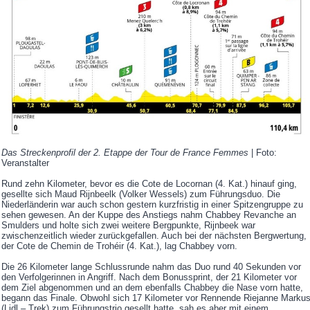
Das Streckenprofil der 2. Etappe der Tour de France Femmes
| Foto:
Veranstalter
Rund zehn Kilometer, bevor es die Cote de Locornan (4. Kat.) hinauf ging,
gesellte sich Maud Rijnbeelk (Volker Wessels) zum Führungsduo. Die
Niederländerin war auch schon gestern kurzfristig in einer Spitzengruppe zu
sehen gewesen. An der Kuppe des Anstiegs nahm Chabbey Revanche an
Smulders und holte sich zwei weitere Bergpunkte, Rijnbeek war
zwischenzeitlich wieder zurückgefallen. Auch bei der nächsten Bergwertung,
der Cote de Chemin de Trohéir (4. Kat.), lag Chabbey vorn.
Die 26 Kilometer lange Schlussrunde nahm das Duo rund 40 Sekunden vor
den Verfolgerinnen in Angriff. Nach dem Bonussprint, der 21 Kilometer vor
dem Ziel abgenommen und an dem ebenfalls Chabbey die Nase vorn hatte,
begann das Finale. Obwohl sich 17 Kilometer vor Rennende Riejanne Marku
(Lidl – Trek) zum Führungstrio gesellt hatte, sah es aber mit einem