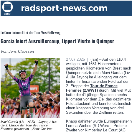
Le Court nimmt bei der Tour Vos Gelb weg
Garcia feiert Ausreißercoup, Lippert Vierte in Quimper
Von Jens Claussen
27.07.2025 |
(rsn) – Auf den 110,4
welligen, mit 1651 Höhenmetern
gespickten Kilometern von Brest nach
Quimper setzte sich Mavi García (Liv
AlUla Jayco) im Alleingang vor dem
hinter ihr heranrasenden Feld auf der
2. Etappe der
Tour de France
Femmes (2.WWT)
durch. Mit viel Mut
hatte die 41-jährige Spanierin sechs
Kilometer vor dem Ziel das dezimierte
Feld attackiert und konnte letztendlich
einen knappen Vorsprung von drei
Sekunden über die Ziellinie retten.
Knapp dahinter wurde Euroapmeisterin
Mavi Garcia (Liv – AlUla – Jayco) h hat
die 2. Etappe der Tour de France
Lorena Wiebes (SD Worx – Protime
Femmes gewonnen. | Foto: Cor Vos
Zweite vor Kimberley Le Court (AG