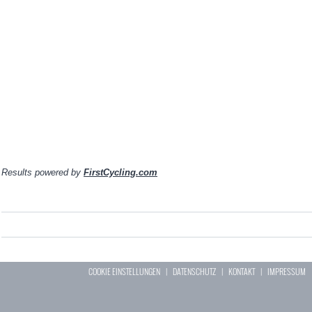
Results powered by
FirstCycling.com
COOKIE EINSTELLUNGEN
|
DATENSCHUTZ
|
KONTAKT
|
IMPRESSUM