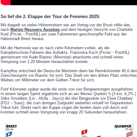
So lief die 2. Etappe der Tour de Femmes 2025:
Mit doppelt so vielen Höhenmetern wie am Vortag vor der Brust rollte das,
nach
Marlen Reussers Ausstieg
und dem heutigen Verzicht von Charlotte
Kool (Picnic - PostNL) um zwei Fahrerinnen geschrumpfte Feld aus der
Hafenstadt Brest heraus.
Mit der Harmonie war es nach zehn Kilometern vorbei, als die
Kämpferischste Fahrerin des Auftakts, Franziska Koch (Picnic - PostNL)
gemeinsam mit Aude Biannic (Movistar) attackierte und schnell einen
Vorsprung von 1:20 Minuten herausfahren konnte.
Kampflos entschied die Deutsche Meisterin dann bei Rennkilometer 45,6 den
Zwischensprint vor Biannic für sich. Das Duell um den dritten Platz entschie
Wiebes um Millimeter vor dem Gelben Trikot für sich.
Fünf Kilometer später wurde die erste von vier Bergwertungen ausgefahren.
In einem langen Sprint ergatterte sich an am Menez Quelerc`h (3 km, 6,2% )
Silke Smulders (Liv - AlUla - Jayco) die drei Bergpunkte vor Elise Chabbey
(FDJ – Suez), die zum dortigen Zeitpunkt weiterhin virtuell im Gepunkteten
Trikot fuhr. Direkt nach der Kuppe zogen die beiden dann voll durch und
konnten schnell einen Vorsprung von knapp 20 Sekunden herausfahren.