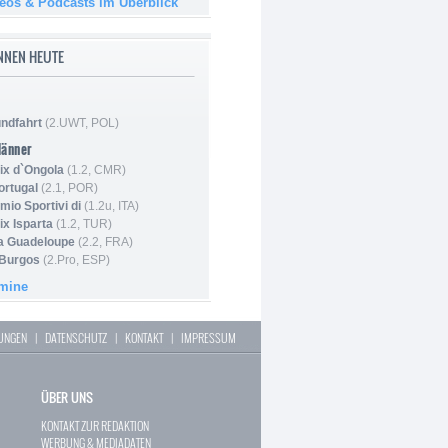
deos & Podcasts im Überblick
NNEN HEUTE
ndfahrt
(2.UWT, POL)
Männer
ix d`Ongola
(1.2, CMR)
ortugal
(2.1, POR)
mio Sportivi di
(1.2u, ITA)
ix Isparta
(1.2, TUR)
la Guadeloupe
(2.2, FRA)
 Burgos
(2.Pro, ESP)
rmine
LUNGEN
|
DATENSCHUTZ
|
KONTAKT
|
IMPRESSUM
ÜBER UNS
KONTAKT ZUR REDAKTION
WERBUNG & MEDIADATEN