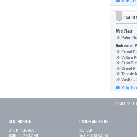
Alle Vi
RADRE
WorldTour
Polen-Ru
Radrennen 
Grand Pr
Volta a P
Gran Pre
Grand Pr
Tour de 
Vuelta a
Alle Te
COOKIE EINSTEL
SONDERSEITEN
UNSERE ANGEBOTE
GIRO D`ITALIA 2026
RSS-FEED
TOUR DE FRANCE 2026
RADSPORT-NEWS.COM