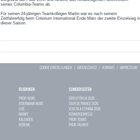
seines Columbia-Teams ab.
Für seinen 24-jährigen Teamkollegen Martin war es nach seinem
Zeitfahrerfolg beim Criterium International Ende März der zweite Einzelsieg i
dieser Saison.
COOKIE EINSTELLUNGEN
|
DATENSCHUTZ
|
KONTAKT
|
IMPRESSUM
RUBRIKEN
SONDERSEITEN
PROFI-NEWS
GIRO D`ITALIA 2026
JEDERMANN-NEWS
TOUR DE FRANCE 2026
LIVE
VUELTA A ESPAÑA 2026
MARKT
RENNERGEBNISSE
KALENDER
PROFI-TEAMS
VEREINE
PROFI-FAHRER