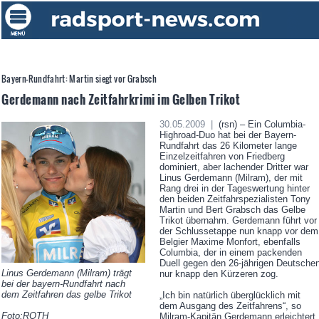
Bayern-Rundfahrt: Martin siegt vor Grabsch
Gerdemann nach Zeitfahrkrimi im Gelben Trikot
30.05.2009 |
(rsn) – Ein Columbia-
Highroad-Duo hat bei der Bayern-
Rundfahrt das 26 Kilometer lange
Einzelzeitfahren von Friedberg
dominiert, aber lachender Dritter war
Linus Gerdemann (Milram), der mit
Rang drei in der Tageswertung hinter
den beiden Zeitfahrspezialisten Tony
Martin und Bert Grabsch das Gelbe
Trikot übernahm. Gerdemann führt vor
der Schlussetappe nun knapp vor dem
Belgier Maxime Monfort, ebenfalls
Columbia, der in einem packenden
Duell gegen den 26-jährigen Deutsche
Linus Gerdemann (Milram) trägt
nur knapp den Kürzeren zog.
bei der bayern-Rundfahrt nach
dem Zeitfahren das gelbe Trikot
„Ich bin natürlich überglücklich mit
dem Ausgang des Zeitfahrens“, so
Foto:ROTH
Milram-Kapitän Gerdemann erleichtert