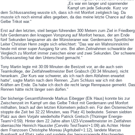
„Es war ein langer und spannender
Kampf um jede Sekunde. Kurz vor
dem Schlussanstieg wusste ich, dass ich mit Monfort zeitgleich lag. Da
musste ich noch einmal alles gegeben, da das meine letzte Chance auf das
Gelbe Trikot war.“
Erst auf den letzten, steil bergan führenden 300 Metern zum Ziel in Friedberg
fuhr Gerdemann den knappen Vorsprung auf Monfort heraus, der am Ende
fünf Sekunden langsamer als der Münsteraner war. Gerdemanns Sporttlicher
Leiter Christian Henn zeigte sich erleichtert: "Das war ein Wahnsinnskrimi
heute mit einer super Ausgang für uns. Bei allen Zeitnahmen schwankte der
Vergleich zu Monfort immer zwischen einer und zwei Sekunden. Der schwere
Schlussanstieg hat den Unterschied gemacht.“
Tony Martin legte mit 30:09 Minuten die Bestzeit vor, an die auch sein
Teamkollege, der Zeitfahrweltmeister Bert Grabsch (30:34 Minuten), nicht
herankam. „Der Kurs war schwerer, als ich nach dem Abfahren erwartet
hatte“, sagte Martin nach dem Rennen. „Zum Schluss war ich mit den
Kräften am Ende. Da habe ich doch die recht lange Rennpause gemerkt. Da
Rennen hätte nicht länger sein dürfen.“
Der bisherige Gesamtführende Markus Eibegger (Elk Haus) konnte bis zur
Zwischenzeit im Kampf um das Gelbe Trikot mit Gerdemann und Monfort
mithalten, brach auf den letzten Kilometern jedoch ein. Für den Österreicher
stoppte die Zeit bei 32:22 Minuten, was Platz 41 bedeutete. Seinen siebten
Platz aus dem Vorjahr wiederholte Patrick Gretsch (Thüringer Energie-
Team/+0:59). Hinter dem 22 Jahre alten U23-Vizeweltmeister im Zeitfahren
überraschte Heinrich Haussler (Cervélo TestTeam/+1:09) als Achter. Hinter
dem Franzosen Christophe Moreau (Agritubel/+1:12), landete Marcus
Burghardt auf Platz zehn und rundete das herausragende Abschneiden