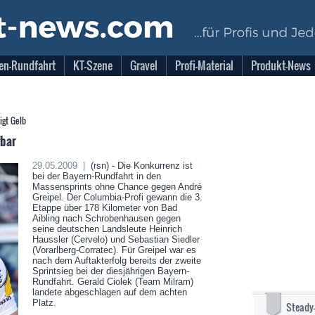
en-Rundfahrt
KT-Szene
Gravel
Profi-Material
Produkt-News
igt Gelb
fbar
29.05.2009 |
(rsn) - Die Konkurrenz ist
bei der Bayern-Rundfahrt in den
Massensprints ohne Chance gegen André
Greipel. Der Columbia-Profi gewann die 3.
Etappe über 178 Kilometer von Bad
Aibling nach Schrobenhausen gegen
seine deutschen Landsleute Heinrich
Haussler (Cervelo) und Sebastian Siedler
(Vorarlberg-Corratec). Für Greipel war es
nach dem Auftakterfolg bereits der zweite
Sprintsieg bei der diesjährigen Bayern-
Rundfahrt. Gerald Ciolek (Team Milram)
landete abgeschlagen auf dem achten
Platz.
Steady