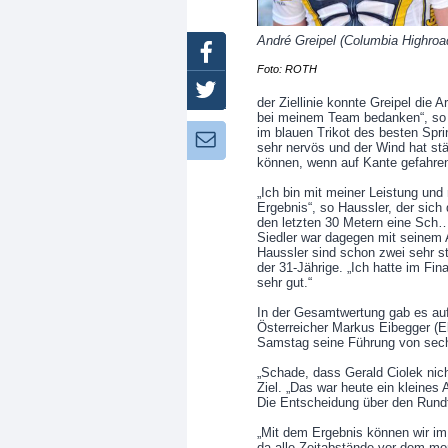
André Greipel (Columbia Highroa
Facebook
Foto: ROTH
Twitter
der Ziellinie konnte Greipel die
bei meinem Team bedanken“, so d
im blauen Trikot des besten Spri
Newsletter:
sehr nervös und der Wind hat stä
können, wenn auf Kante gefahre
„Ich bin mit meiner Leistung und
Ergebnis“, so Haussler, der sich
den letzten 30 Metern eine Sch…p
Siedler war dagegen mit seinem A
Haussler sind schon zwei sehr st
der 31-Jährige. „Ich hatte im Fin
sehr gut.“
In der Gesamtwertung gab es auf
Österreicher Markus Eibegger (E
Samstag seine Führung von sec
„Schade, dass Gerald Ciolek ni
Ziel. „Das war heute ein kleines
Die Entscheidung über den Rundfa
„Mit dem Ergebnis können wir im
da alle Zeitabstände vor dem mor