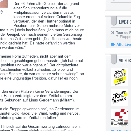
Der 26 Jahre alte Greipel, der aufgrund
einer Schulterverletzung auf die
d)
Frühjahrssaison verzichten musste,
konnte erneut auf seinen Columbia-Zug
LIVE-T
vertrauen, der den Hürther optimal in
Position fuhr. Schon mehrere Meter vor
 Arme zum jubeln hochreißen. „Ich muss mich heute
Tour de
er Greipel, der nach seinem vierten Saisonsieg
7. Etappe
nters ins Zeitfahren geht. „Das Rennen war heute
ndig gedreht hat. Es hätte gefährlich werden
Alle Liv
n worden wäre.“
 meiner Form zufrieden, nicht aber mit dem
VIDEOS
 deutlich geschlagen geben musste. „Ich hatte auf
osition und war eingebaut.“ Der drittplatzierte
bschneiden vollauf zufrieden. „Greipel und
arke Sprinter, da war es heute sehr schwierig“, so
ale eine ungünstige Position, dafür lief es noch
 den ersten Plätzen keine Veränderungen. Der
lk Haus) verteidigte vor dem Zeitfahren am
hs Sekunden auf Linus Gerdemann (Milram).
cht die Etappe gewonnen hat“, so Gerdemann im
 Amstel Gold Race: viel Wind, wellig und nervös.
hrtsieg wird im Zeitfahren fallen.“
 Hinblick auf die Gesamtwertung zufrieden sein,
gigen Zeitfahren gleich geblieben sind", so