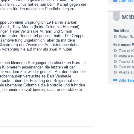
Alle Vi
tian Henn. „Linus hat es nun beim Kampf gegen die
Weichen für den möglichen Rundfahrtsieg zu
RADRE
ppe von einer ursprünglich 19 Fahrer starken
ardt, Tony Martin (beide Columbia-Highroad),
WorldTour
nger, Peter Velits (alle Milram) und Simon
 im ersten Renndrittel gebildet hatte. Die Gruppe
Polen-Ru
Gesamtwertung ungefährlich, aber da mit dem
Radrennen 
Slipstream) der Zweite der Auftaktetappe dabei
n Vorsprung nie auf mehr als zwei Minuten
Tour of
Volta a P
Tour of 
ichen kleineren Steigungen durchsetzten Kurs fiel
 Kilometern auseinander, die letzten elf der
Tour de 
r vor dem Ziel wieder gestellt. Auf der ersten der
Vuelta a
robenhausen versuchte es Bart Vanheule
Alle Te
ttacke, aber das Feld fing den Belgier auf der
ale übernahm Columbia die Kontrolle und fuhr den
n, der eindrucksvoll bewies, dass er der stärkste