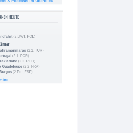
deos & Podcasts im Überblick
NNEN HEUTE
ndfahrt
(2.UWT, POL)
Männer
 Kahramanmaras
(2.2, TUR)
ortugal
(2.1, POR)
Szeklerland
(2.2, ROU)
la Guadeloupe
(2.2, FRA)
 Burgos
(2.Pro, ESP)
rmine