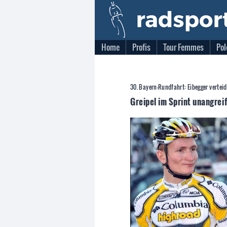
Home
Profis
Tour Femmes
Pol
30. Bayern-Rundfahrt: Eibegger verteid
Greipel im Sprint unangrei