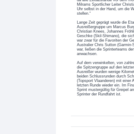
Milrams Sportlicher Leiter Chris
Uhr selbst in der Hand, um die 
stellen.“
Lange Zeit geprägt wurde die Eta
Ausreißergruppe um Marcus Burgh
Christian Knees, Johannes Fröhli
Geschke (Skil-Shimano), die sich
war zwar für die Favoriten der 
Australier Chris Sutton (Garmin-
war, ließen die Sprinterteams de
anwachsen.
Auf dem verwinkelten, von zahlre
die Spitzengruppe auf den letzten
Ausreißer wurden wenige Kilomete
beiden Schlussrunden durch Sch
(Topsport Vlaanderen) mit einer A
letzten Runde wieder ein. Im Fin
Sprint mustergültig für Greipel a
Sprinter der Rundfahrt ist.