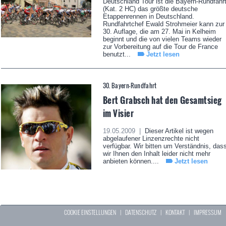
Deutschland Tour ist die Bayern-Rundfahr
(Kat. 2 HC) das größte deutsche
Etappenrennen in Deutschland.
Rundfahrtchef Ewald Strohmeier kann zur
30. Auflage, die am 27. Mai in Kelheim
beginnt und die von vielen Teams wieder
zur Vorbereitung auf die Tour de France
benutzt...
Jetzt lesen
30. Bayern-Rundfahrt
Bert Grabsch hat den Gesamtsieg
im Visier
19.05.2009 |
Dieser Artikel ist wegen
abgelaufener Linzenzrechte nicht
verfügbar. Wir bitten um Verständnis, das
wir Ihnen den Inhalt leider nicht mehr
anbieten können....
Jetzt lesen
COOKIE EINSTELLUNGEN
|
DATENSCHUTZ
|
KONTAKT
|
IMPRESSUM