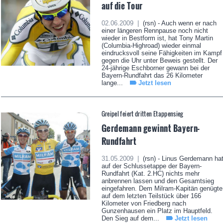
auf die Tour
02.06.2009 |
(rsn) - Auch wenn er nach
einer längeren Rennpause noch nicht
wieder in Bestform ist, hat Tony Martin
(Columbia-Highroad) wieder einmal
eindrucksvoll seine Fähigkeiten im Kampf
gegen die Uhr unter Beweis gestellt. Der
24-jährige Eschborner gewann bei der
Bayern-Rundfahrt das 26 Kilometer
lange...
Jetzt lesen
Greipel feiert dritten Etappensieg
Gerdemann gewinnt Bayern-
Rundfahrt
31.05.2009 |
(rsn) - Linus Gerdemann ha
auf der Schlussetappe der Bayern-
Rundfahrt (Kat. 2.HC) nichts mehr
anbrennen lassen und den Gesamtsieg
eingefahren. Dem Milram-Kapitän genügte
auf dem letzten Teilstück über 166
Kilometer von Friedberg nach
Gunzenhausen ein Platz im Hauptfeld.
Den Sieg auf dem...
Jetzt lesen