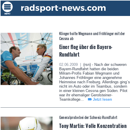
Klinger holte Wegmann und Fröhlinger mit der
Cessna ab
Einer flog über die Bayern-
Rundfahrt
02.06.2009 |
(rsn) - Nach der schweren
Bayern-Rundfahrt hatten die beiden
Milram-Profis Fabian Wegmann und
Johannes Fröhlinger eine angenehme
Heimreise nach Freiburg. Allerdings ging´s
nicht im Auto oder im Teambus, sondern
in einer kleinen Cessna gen Süden. Pilot
war ihr ehemaliger Gerolsteiner-
Teamkollege...
Jetzt lesen
Generalprobe bei der Schweiz-Rundfahrt
Tony Martin: Volle Konzentration