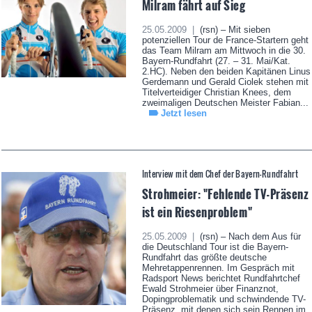
Milram fährt auf Sieg
25.05.2009 |
(rsn) – Mit sieben
potenziellen Tour de France-Startern geht
das Team Milram am Mittwoch in die 30.
Bayern-Rundfahrt (27. – 31. Mai/Kat.
2.HC). Neben den beiden Kapitänen Linus
Gerdemann und Gerald Ciolek stehen mit
Titelverteidiger Christian Knees, dem
zweimaligen Deutschen Meister Fabian...
Jetzt lesen
Interview mit dem Chef der Bayern-Rundfahrt
Strohmeier: "Fehlende TV-Präsenz
ist ein Riesenproblem"
25.05.2009 |
(rsn) – Nach dem Aus für
die Deutschland Tour ist die Bayern-
Rundfahrt das größte deutsche
Mehretappenrennen. Im Gespräch mit
Radsport News berichtet Rundfahrtchef
Ewald Strohmeier über Finanznot,
Dopingproblematik und schwindende TV-
Präsenz, mit denen sich sein Rennen im