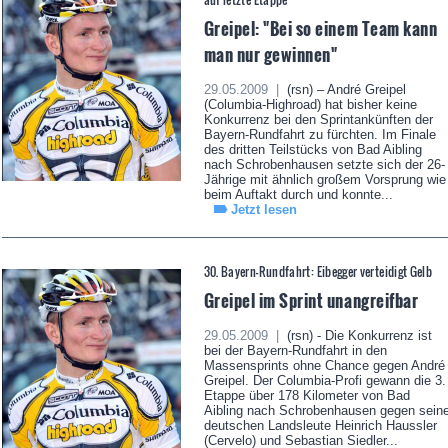
Greipel: "Bei so einem Team kann
man nur gewinnen"
29.05.2009 |
(rsn) – André Greipel
(Columbia-Highroad) hat bisher keine
Konkurrenz bei den Sprintankünften der
Bayern-Rundfahrt zu fürchten. Im Finale
des dritten Teilstücks von Bad Aibling
nach Schrobenhausen setzte sich der 26-
Jährige mit ähnlich großem Vorsprung wie
beim Auftakt durch und konnte...
Jetzt lesen
30. Bayern-Rundfahrt: Eibegger verteidigt Gelb
Greipel im Sprint unangreifbar
29.05.2009 |
(rsn) - Die Konkurrenz ist
bei der Bayern-Rundfahrt in den
Massensprints ohne Chance gegen André
Greipel. Der Columbia-Profi gewann die 3.
Etappe über 178 Kilometer von Bad
Aibling nach Schrobenhausen gegen sein
deutschen Landsleute Heinrich Haussler
(Cervelo) und Sebastian Siedler...