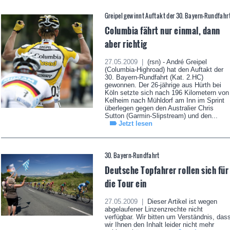
Greipel gewinnt Auftakt der 30. Bayern-Rundfahr
Columbia fährt nur einmal, dann
aber richtig
27.05.2009 |
(rsn) - André Greipel
(Columbia-Highroad) hat den Auftakt der
30. Bayern-Rundfahrt (Kat. 2.HC)
gewonnen. Der 26-jährige aus Hürth bei
Köln setzte sich nach 196 Kilometern von
Kelheim nach Mühldorf am Inn im Sprint
überlegen gegen den Australier Chris
Sutton (Garmin-Slipstream) und den...
Jetzt lesen
30. Bayern-Rundfahrt
Deutsche Topfahrer rollen sich für
die Tour ein
27.05.2009 |
Dieser Artikel ist wegen
abgelaufener Linzenzrechte nicht
verfügbar. Wir bitten um Verständnis, das
wir Ihnen den Inhalt leider nicht mehr