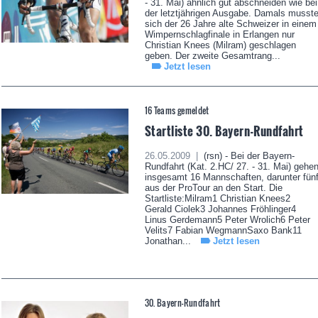
- 31. Mai) ähnlich gut abschneiden wie bei
der letztjährigen Ausgabe. Damals musst
sich der 26 Jahre alte Schweizer in einem
Wimpernschlagfinale in Erlangen nur
Christian Knees (Milram) geschlagen
geben. Der zweite Gesamtrang...
Jetzt lesen
16 Teams gemeldet
Startliste 30. Bayern-Rundfahrt
26.05.2009 |
(rsn) - Bei der Bayern-
Rundfahrt (Kat. 2.HC/ 27. - 31. Mai) gehe
insgesamt 16 Mannschaften, darunter fün
aus der ProTour an den Start. Die
Startliste:Milram1 Christian Knees2
Gerald Ciolek3 Johannes Fröhlinger4
Linus Gerdemann5 Peter Wrolich6 Peter
Velits7 Fabian WegmannSaxo Bank11
Jonathan...
Jetzt lesen
30. Bayern-Rundfahrt