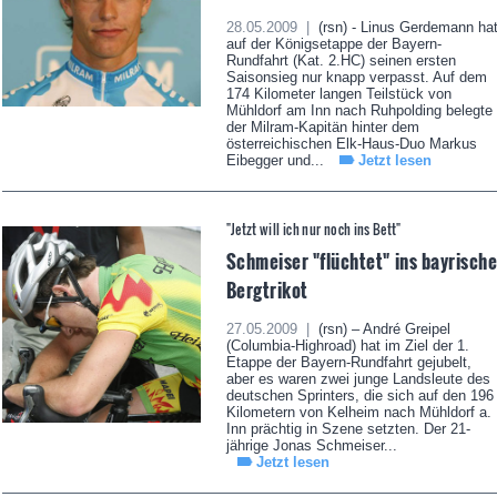
28.05.2009 |
(rsn) - Linus Gerdemann ha
auf der Königsetappe der Bayern-
Rundfahrt (Kat. 2.HC) seinen ersten
Saisonsieg nur knapp verpasst. Auf dem
174 Kilometer langen Teilstück von
Mühldorf am Inn nach Ruhpolding belegte
der Milram-Kapitän hinter dem
österreichischen Elk-Haus-Duo Markus
Eibegger und...
Jetzt lesen
"Jetzt will ich nur noch ins Bett"
Schmeiser "flüchtet" ins bayrisch
Bergtrikot
27.05.2009 |
(rsn) – André Greipel
(Columbia-Highroad) hat im Ziel der 1.
Etappe der Bayern-Rundfahrt gejubelt,
aber es waren zwei junge Landsleute des
deutschen Sprinters, die sich auf den 196
Kilometern von Kelheim nach Mühldorf a.
Inn prächtig in Szene setzten. Der 21-
jährige Jonas Schmeiser...
Jetzt lesen