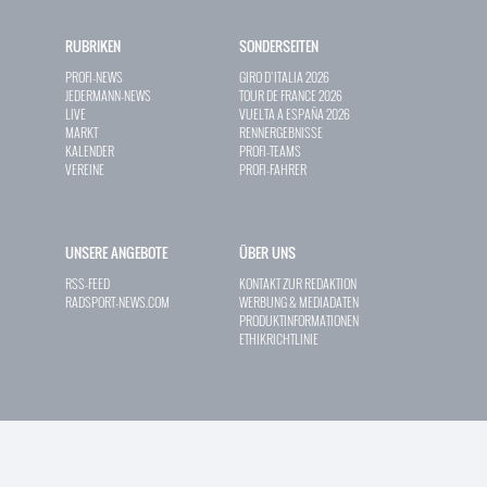
RUBRIKEN
SONDERSEITEN
PROFI-NEWS
GIRO D`ITALIA 2026
JEDERMANN-NEWS
TOUR DE FRANCE 2026
LIVE
VUELTA A ESPAÑA 2026
MARKT
RENNERGEBNISSE
KALENDER
PROFI-TEAMS
VEREINE
PROFI-FAHRER
UNSERE ANGEBOTE
ÜBER UNS
RSS-FEED
KONTAKT ZUR REDAKTION
RADSPORT-NEWS.COM
WERBUNG & MEDIADATEN
PRODUKTINFORMATIONEN
ETHIKRICHTLINIE