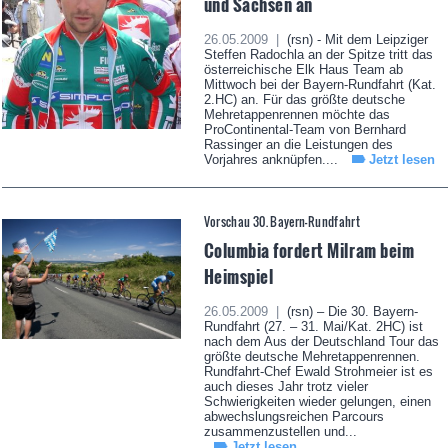
und Sachsen an
26.05.2009 |
(rsn) - Mit dem Leipziger
Steffen Radochla an der Spitze tritt das
österreichische Elk Haus Team ab
Mittwoch bei der Bayern-Rundfahrt (Kat.
2.HC) an. Für das größte deutsche
Mehretappenrennen möchte das
ProContinental-Team von Bernhard
Rassinger an die Leistungen des
Vorjahres anknüpfen....
Jetzt lesen
Vorschau 30. Bayern-Rundfahrt
Columbia fordert Milram beim
Heimspiel
26.05.2009 |
(rsn) – Die 30. Bayern-
Rundfahrt (27. – 31. Mai/Kat. 2HC) ist
nach dem Aus der Deutschland Tour das
größte deutsche Mehretappenrennen.
Rundfahrt-Chef Ewald Strohmeier ist es
auch dieses Jahr trotz vieler
Schwierigkeiten wieder gelungen, einen
abwechslungsreichen Parcours
zusammenzustellen und...
Jetzt lesen