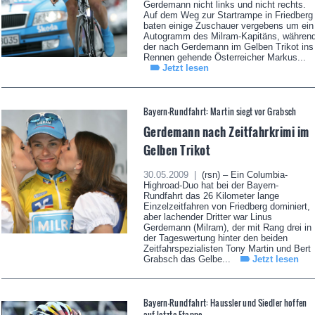
Gerdemann nicht links und nicht rechts.
Auf dem Weg zur Startrampe in Friedberg
baten einige Zuschauer vergebens um ein
Autogramm des Milram-Kapitäns, währen
der nach Gerdemann im Gelben Trikot ins
Rennen gehende Österreicher Markus...
Jetzt lesen
Bayern-Rundfahrt: Martin siegt vor Grabsch
Gerdemann nach Zeitfahrkrimi im
Gelben Trikot
30.05.2009 |
(rsn) – Ein Columbia-
Highroad-Duo hat bei der Bayern-
Rundfahrt das 26 Kilometer lange
Einzelzeitfahren von Friedberg dominiert,
aber lachender Dritter war Linus
Gerdemann (Milram), der mit Rang drei in
der Tageswertung hinter den beiden
Zeitfahrspezialisten Tony Martin und Bert
Grabsch das Gelbe...
Jetzt lesen
Bayern-Rundfahrt: Haussler und Siedler hoffen
auf letzte Etappe