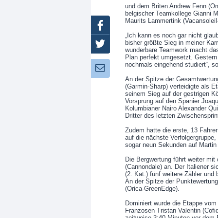
und dem Briten Andrew Fenn (O
belgischer Teamkollege Gianni M
Maurits Lammertink (Vacansolei
Facebook
„Ich kann es noch gar nicht glau
bisher größte Sieg in meiner Kar
Twitter
wunderbare Teamwork macht das
Plan perfekt umgesetzt. Gestern 
nochmals eingehend studiert“, s
Newsletter:
An der Spitze der Gesamtwertung
(Garmin-Sharp) verteidigte als E
seinem Sieg auf der gestrigen K
Vorsprung auf den Spanier Joaqu
Kolumbianer Nairo Alexander Quin
Dritter des letzten Zwischenspr
Zudem hatte die erste, 13 Fahre
auf die nächste Verfolgergruppe,
sogar neun Sekunden auf Martin 
Die Bergwertung führt weiter mit
(Cannondale) an. Der Italiener s
(2. Kat.) fünf weitere Zähler und
An der Spitze der Punktewertung 
(Orica-GreenEdge).
Dominiert wurde die Etappe vom B
Franzosen Tristan Valentin (Cofi
zeitweise 3:40 Minuten vor dem 