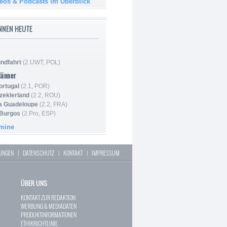
deos & Podcasts im Überblick
NNEN HEUTE
ndfahrt
(2.UWT, POL)
Männer
ortugal
(2.1, POR)
Szeklerland
(2.2, ROU)
la Guadeloupe
(2.2, FRA)
 Burgos
(2.Pro, ESP)
rmine
LUNGEN
|
DATENSCHUTZ
|
KONTAKT
|
IMPRESSUM
ÜBER UNS
KONTAKT ZUR REDAKTION
WERBUNG & MEDIADATEN
PRODUKTINFORMATIONEN
ETHIKRICHTLINIE