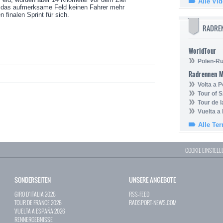
Alle Vi
ß das aufmerksame Feld keinen Fahrer mehr
 finalen Sprint für sich.
RADRE
WorldTour
Polen-Ru
Radrennen 
Volta a P
Tour of 
Tour de 
Vuelta a
Alle Te
COOKIE EINSTEL
SONDERSEITEN
UNSERE ANGEBOTE
GIRO D`ITALIA 2026
RSS-FEED
TOUR DE FRANCE 2026
RADSPORT-NEWS.COM
VUELTA A ESPAÑA 2026
RENNERGEBNISSE