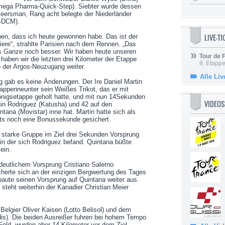
mega Pharma-Quick-Step). Siebter wurde dessen
eersman, Rang acht belegte der Niederländer
l-DCM).
LIVE-T
ben, dass ich heute gewonnen habe. Das ist der
riere“, strahlte Parisien nach dem Rennen. „Das
 Ganze noch besser. Wir haben heute unseren
Tour de
haben wir die letzten drei Kilometer der Etappe
8. Etappe
o der Argos-Neuzugang weiter.
Alle Liv
 gab es keine Änderungen. Der Ire Daniel Martin
tappenneunter sein Weißes Trikot, das er mit
önigsetappe geholt hatte, und mit nun 14Sekunden
VIDEOS
in Rodriguez (Katusha) und 42 auf den
tana (Movistar) inne hat. Martin hatte sich als
ints noch eine Bonussekunde gesichert.
r starke Gruppe im Ziel drei Sekunden Vorsprung
 in der sich Rodriguez befand. Quintana büßte
ein.
 deutlichem Vorsprung Cristiano Salerno
icherte sich an der einzigen Bergwertung des Tages
 baute seinen Vorsprung auf Quintana weiter aus.
steht weiterhin der Kanadier Christian Meier
elgier Oliver Kaisen (Lotto Belisol) und dem
dis). Die beiden Ausreißer fuhren bei hohem Tempo
Feld, wurden aber 14 Kilometer vor dem Ziel