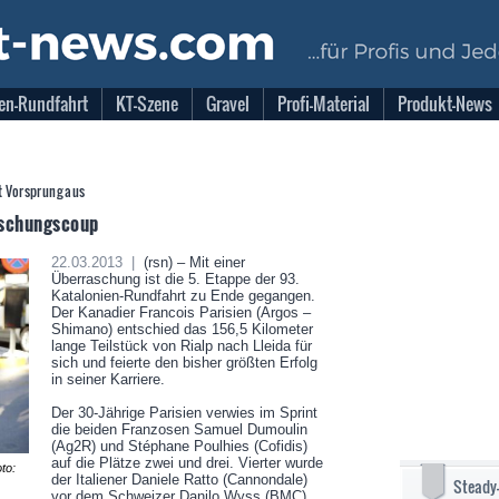
en-Rundfahrt
KT-Szene
Gravel
Profi-Material
Produkt-News
t Vorsprung aus
raschungscoup
22.03.2013 |
(rsn) – Mit einer
Überraschung ist die 5. Etappe der 93.
Katalonien-Rundfahrt zu Ende gegangen.
Der Kanadier Francois Parisien (Argos –
Shimano) entschied das 156,5 Kilometer
lange Teilstück von Rialp nach Lleida für
sich und feierte den bisher größten Erfolg
in seiner Karriere.
Der 30-Jährige Parisien verwies im Sprint
die beiden Franzosen Samuel Dumoulin
(Ag2R) und Stéphane Poulhies (Cofidis)
auf die Plätze zwei und drei. Vierter wurde
to:
der Italiener Daniele Ratto (Cannondale)
Steady
vor dem Schweizer Danilo Wyss (BMC)