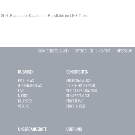
4. Etappe der Katalonien-Rundfahrt im LIVE Ticker
COOKIE EINSTELLUNGEN
|
DATENSCHUTZ
|
KONTAKT
|
IMPRESSUM
RUBRIKEN
SONDERSEITEN
PROFI-NEWS
GIRO D`ITALIA 2026
JEDERMANN-NEWS
TOUR DE FRANCE 2026
LIVE
VUELTA A ESPAÑA 2026
MARKT
RENNERGEBNISSE
KALENDER
PROFI-TEAMS
VEREINE
PROFI-FAHRER
UNSERE ANGEBOTE
ÜBER UNS