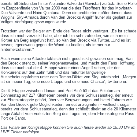
bereits 58 Sekunden hinter Alejandro Valverde (Movistar) zurück. Seine Rolle
im Etappenfinale von Vallter 2000 war die des Türöffners für das Movistar-
Duo Valverde und Nairo Quintana. Denn die profitierten später davon, dass
Wiggins' Sky-Armada durch Van den Broecks Angriff früher als geplant zur
Vollgas-Verfolgung gezwungen wurde.
Trotzdem war der Belgier am Ende des Tages nicht verärgert. „Es ist schade
dass ich mich verzockt habe, aber ich bin sehr zufrieden, wie sich mein
Körper am Berg angefühlt hat“, so Van den Broeck via Twitter. „Und es ist
besser, irgendwann gegen die Wand zu knallen, als immer nur
hinterherzufahren.“
Auch wenn seine Attacke taktisch nicht geschickt gewesen sein mag, Van
den Broeck steht zu seiner Vorgehensweise, und macht den Fans Hoffnung,
dass sie auch auf der 4. Etappe wieder einen Angriff sehen, der der
Konkurrenz auf den Zahn fühlt und das mitunter langweilige
Ausscheidungsfahren unter dem Tempo-Diktat von Sky unterbindet. „Morgen
ist ein neuer Tag, eine neue Etappe und eine neue Chance“, twitterte er.
Die 4. Etappe zwischen Llanars und Port Ainé führt das Peloton am
Donnerstag auf 217 Kilometern bereits vor dem Schlussanstieg, der erneut
zur Ehrenkategorie gehört, über vier Bergwertungen und bietet Fahrern wie
Van den Broeck gute Möglichkeiten, erneut anzugreifen – vielleicht sogar
bereits vor dem Schlussanstieg, denn der schließt direkt an die 20 Kilometer
lange Abfahrt vom vorletzten Berg des Tages an, dem Ehrenkategorie-Pass
Port de Canto.
Das Finale der Königsetappe können Sie auch heute wieder ab 15.30 Uhr im
LIVE Ticker verfolgen.