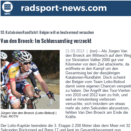
93. Katalonien-Rundfahrt: Belgier will es heute erneut versuchen
Van den Broeck: Im Schlussanstieg verzockt
21.03.2013 |
(rsn) – Als Jürgen Van
den Broeck am Mittwoch auf dem We
zur Skistation Vallter 2000 gut vier
Kilometer vor dem Ziel attackierte, da
eröffnete er den Kampf um den
Gesamtsieg bei der diesjährigen
Katalonien-Rundfahrt. Doch scheint
der Belgier vom Team Lotto-Belisol
damit seine eigenen Chancen verspielt
zu haben. Der Angriff des Tour-Vierten
von 2010 und 2012 kam zu früh, und
weil er minutenlang verbissen
versuchte, sich trotzdem um etwas
mehr als zehn Sekunden abzusetzen,
fehlten Van Den Broeck am Ende die
Jürgen Van den Broeck (Lotto-Belisol) |
Foto: ROTH
Kräfte.
Der Lotto-Kapitän beendete die 3. Etappe 2.200 Meter über dem Meer mit 32
Sekunden Rückstand auf Rang 17 und liegt im Gesamtklassement nun