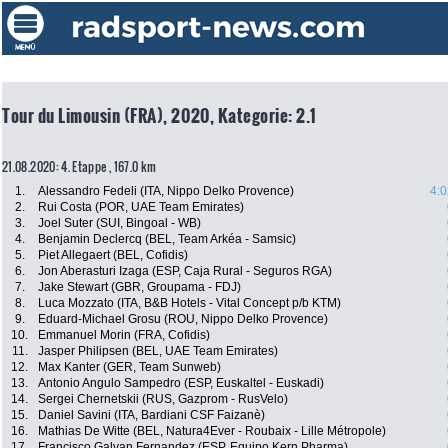
Tour du Limousin (FRA), 2020, Kategorie: 2.1
21.08.2020: 4. Etappe , 167.0 km
1.
Alessandro Fedeli (ITA, Nippo Delko Provence)
4:0
2.
Rui Costa (POR, UAE Team Emirates)
3.
Joel Suter (SUI, Bingoal - WB)
4.
Benjamin Declercq (BEL, Team Arkéa - Samsic)
5.
Piet Allegaert (BEL, Cofidis)
6.
Jon Aberasturi Izaga (ESP, Caja Rural - Seguros RGA)
7.
Jake Stewart (GBR, Groupama - FDJ)
8.
Luca Mozzato (ITA, B&B Hotels - Vital Concept p/b KTM)
9.
Eduard-Michael Grosu (ROU, Nippo Delko Provence)
10.
Emmanuel Morin (FRA, Cofidis)
11.
Jasper Philipsen (BEL, UAE Team Emirates)
12.
Max Kanter (GER, Team Sunweb)
13.
Antonio Angulo Sampedro (ESP, Euskaltel - Euskadi)
14.
Sergei Chernetskii (RUS, Gazprom - RusVelo)
15.
Daniel Savini (ITA, Bardiani CSF Faizanè)
16.
Mathias De Witte (BEL, Natura4Ever - Roubaix - Lille Métropole)
17.
Francisco Galvan Fernandez (ESP, Equipo Kern Pharma)