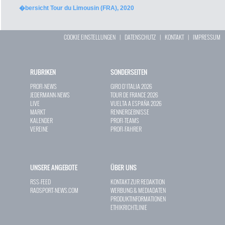
�bersicht Tour du Limousin (FRA), 2020
COOKIE EINSTELLUNGEN
|
DATENSCHUTZ
|
KONTAKT
|
IMPRESSUM
RUBRIKEN
SONDERSEITEN
PROFI-NEWS
GIRO D`ITALIA 2026
JEDERMANN-NEWS
TOUR DE FRANCE 2026
LIVE
VUELTA A ESPAÑA 2026
MARKT
RENNERGEBNISSE
KALENDER
PROFI-TEAMS
VEREINE
PROFI-FAHRER
UNSERE ANGEBOTE
ÜBER UNS
RSS-FEED
KONTAKT ZUR REDAKTION
RADSPORT-NEWS.COM
WERBUNG & MEDIADATEN
PRODUKTINFORMATIONEN
ETHIKRICHTLINIE