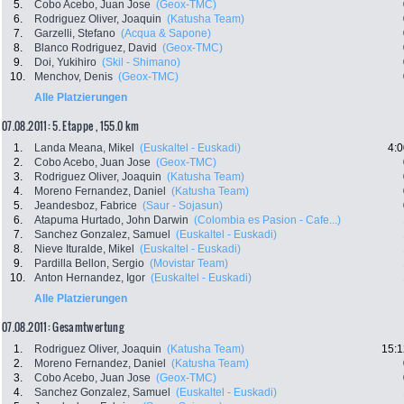
5.
Cobo Acebo, Juan Jose
(Geox-TMC)
6.
Rodriguez Oliver, Joaquin
(Katusha Team)
7.
Garzelli, Stefano
(Acqua & Sapone)
8.
Blanco Rodriguez, David
(Geox-TMC)
9.
Doi, Yukihiro
(Skil - Shimano)
10.
Menchov, Denis
(Geox-TMC)
Alle Platzierungen
07.08.2011: 5. Etappe , 155.0 km
1.
Landa Meana, Mikel
(Euskaltel - Euskadi)
4:0
2.
Cobo Acebo, Juan Jose
(Geox-TMC)
3.
Rodriguez Oliver, Joaquin
(Katusha Team)
4.
Moreno Fernandez, Daniel
(Katusha Team)
5.
Jeandesboz, Fabrice
(Saur - Sojasun)
6.
Atapuma Hurtado, John Darwin
(Colombia es Pasion - Cafe...)
7.
Sanchez Gonzalez, Samuel
(Euskaltel - Euskadi)
8.
Nieve Ituralde, Mikel
(Euskaltel - Euskadi)
9.
Pardilla Bellon, Sergio
(Movistar Team)
10.
Anton Hernandez, Igor
(Euskaltel - Euskadi)
Alle Platzierungen
07.08.2011: Gesamtwertung
1.
Rodriguez Oliver, Joaquin
(Katusha Team)
15:1
2.
Moreno Fernandez, Daniel
(Katusha Team)
3.
Cobo Acebo, Juan Jose
(Geox-TMC)
4.
Sanchez Gonzalez, Samuel
(Euskaltel - Euskadi)