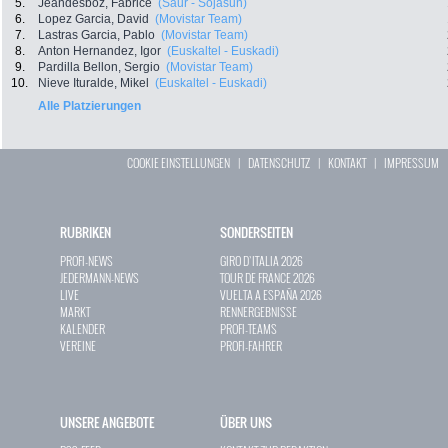
5.
Jeandesboz, Fabrice
(Saur - Sojasun)
6.
Lopez Garcia, David
(Movistar Team)
7.
Lastras Garcia, Pablo
(Movistar Team)
8.
Anton Hernandez, Igor
(Euskaltel - Euskadi)
9.
Pardilla Bellon, Sergio
(Movistar Team)
10.
Nieve Ituralde, Mikel
(Euskaltel - Euskadi)
Alle Platzierungen
COOKIE EINSTELLUNGEN
|
DATENSCHUTZ
|
KONTAKT
|
IMPRESSUM
RUBRIKEN
SONDERSEITEN
PROFI-NEWS
GIRO D`ITALIA 2026
JEDERMANN-NEWS
TOUR DE FRANCE 2026
LIVE
VUELTA A ESPAÑA 2026
MARKT
RENNERGEBNISSE
KALENDER
PROFI-TEAMS
VEREINE
PROFI-FAHRER
UNSERE ANGEBOTE
ÜBER UNS