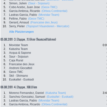
4.
Simon, Julien
(Saur - Sojasun)
5.
Cobo Acebo, Juan Jose
(Geox-TMC)
6.
Garcia Ambroa, Ricardo
(Orbea Continental)
7.
Lastras Garcia, Pablo
(Movistar Team)
8.
Felline, Fabio
(Geox-TMC)
9.
Gerard, Arnaud
(Francaise des Jeux)
10.
Serry, Pieter
(Topsport Vlaanderen - Mercator)
Alle Platzierungen
05.08.2011: 3. Etappe , 11.6 km (Teamzeitfahren)
1.
Movistar Team
0:0
2.
Katusha Team
3.
Acqua & Sapone
4.
Saur - Sojasun
5.
Caja Rural
6.
Francaise des Jeux
7.
Androni Giocattoli
8.
Geox-TMC
9.
Skil - Shimano
10.
Euskaltel - Euskadi
06.08.2011: 4. Etappe , 168.0 km
1.
Moreno Fernandez, Daniel
(Katusha Team)
3:4
2.
Sanchez Gonzalez, Samuel
(Euskaltel - Euskadi)
3.
Lastras Garcia, Pablo
(Movistar Team)
4.
Garcia Ambroa, Ricardo
(Orbea Continental)