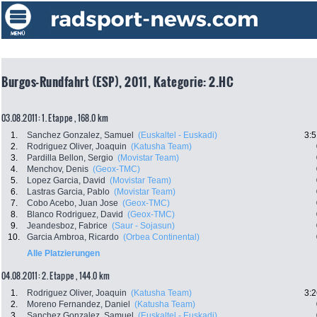
Burgos-Rundfahrt (ESP), 2011, Kategorie: 2.HC
03.08.2011: 1. Etappe , 168.0 km
1.
Sanchez Gonzalez, Samuel
(Euskaltel - Euskadi)
3:5
2.
Rodriguez Oliver, Joaquin
(Katusha Team)
3.
Pardilla Bellon, Sergio
(Movistar Team)
4.
Menchov, Denis
(Geox-TMC)
5.
Lopez Garcia, David
(Movistar Team)
6.
Lastras Garcia, Pablo
(Movistar Team)
7.
Cobo Acebo, Juan Jose
(Geox-TMC)
8.
Blanco Rodriguez, David
(Geox-TMC)
9.
Jeandesboz, Fabrice
(Saur - Sojasun)
10.
Garcia Ambroa, Ricardo
(Orbea Continental)
Alle Platzierungen
04.08.2011: 2. Etappe , 144.0 km
1.
Rodriguez Oliver, Joaquin
(Katusha Team)
3:2
2.
Moreno Fernandez, Daniel
(Katusha Team)
3.
Sanchez Gonzalez, Samuel
(Euskaltel - Euskadi)