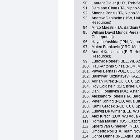
90.
Laurent Didier (LUX, Trek-S
91.
Damiano Cima (ITA, Nippo-Vi
92.
Simone Ponzi (ITA, Nippo-Vi
93.
Andrew Dahlheim (USA, Hol
Resources)
94.
Mirco Maestri (ITA, Bardiani
95.
William David Muñoz Perez 
Coldeportes)
96.
Hayato Yoshida (JPN, Nippo-
97.
Mateo Frankovic (CRO, Mer
98.
Andrei Krasilnikau (BLR, H
Resources)
99.
Ludovic Robeet (BEL, WB Aq
100.
Raul-Antonio Sinza (ROM, M
101.
Pawel Bernas (POL, CCC Sp
102.
Bakhtiyar Kozhatayev (KAZ,
103.
Adrian Kurek (POL, CCC Spr
104.
Roy Goldstein (ISR, Israel 
105.
Daniil Fominykh (KAZ, Asta
106.
Alessandro Tonelli (ITA, Bar
107.
Peter Koning (NED, Aqua Bl
108.
Kamil Gradek (POL, CCC Sp
109.
Ludwig De Winter (BEL, WB 
110.
Alex Kirsch (LUX, WB Aqua P
111.
Roman Maikin (RUS, Gazpr
112.
Sjoerd van Ginneken (NED, 
113.
Umberto Poli (ITA, Team Nov
114.
Conor Dunne (IRL, Aqua Blu