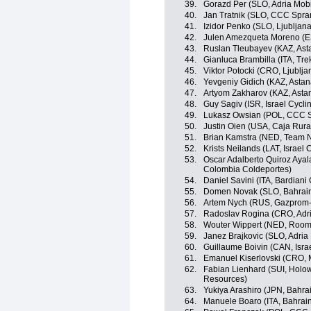
39.
Gorazd Per (SLO, Adria Mobi
40.
Jan Tratnik (SLO, CCC Spra
41.
Izidor Penko (SLO, Ljubljan
42.
Julen Amezqueta Moreno (E
43.
Ruslan Tleubayev (KAZ, Ast
44.
Gianluca Brambilla (ITA, Tr
45.
Viktor Potocki (CRO, Ljublj
46.
Yevgeniy Gidich (KAZ, Asta
47.
Artyom Zakharov (KAZ, Asta
48.
Guy Sagiv (ISR, Israel Cycl
49.
Lukasz Owsian (POL, CCC S
50.
Justin Oien (USA, Caja Rur
51.
Brian Kamstra (NED, Team 
52.
Krists Neilands (LAT, Israel
53.
Oscar Adalberto Quiroz Ayal
Colombia Coldeportes)
54.
Daniel Savini (ITA, Bardiani
55.
Domen Novak (SLO, Bahrain
56.
Artem Nych (RUS, Gazprom
57.
Radoslav Rogina (CRO, Adri
58.
Wouter Wippert (NED, Roomp
59.
Janez Brajkovic (SLO, Adria 
60.
Guillaume Boivin (CAN, Isra
61.
Emanuel Kiserlovski (CRO,
62.
Fabian Lienhard (SUI, Holo
Resources)
63.
Yukiya Arashiro (JPN, Bahra
64.
Manuele Boaro (ITA, Bahrai