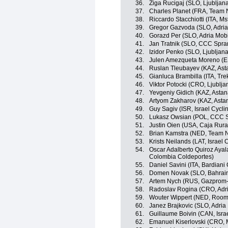
36.
Ziga Rucigaj (SLO, Ljublja
37.
Charles Planet (FRA, Team 
38.
Riccardo Stacchiotti (ITA, M
39.
Gregor Gazvoda (SLO, Adria
40.
Gorazd Per (SLO, Adria Mobi
41.
Jan Tratnik (SLO, CCC Spra
42.
Izidor Penko (SLO, Ljubljan
43.
Julen Amezqueta Moreno (E
44.
Ruslan Tleubayev (KAZ, Ast
45.
Gianluca Brambilla (ITA, Tr
46.
Viktor Potocki (CRO, Ljublj
47.
Yevgeniy Gidich (KAZ, Asta
48.
Artyom Zakharov (KAZ, Asta
49.
Guy Sagiv (ISR, Israel Cycl
50.
Lukasz Owsian (POL, CCC S
51.
Justin Oien (USA, Caja Rur
52.
Brian Kamstra (NED, Team 
53.
Krists Neilands (LAT, Israel
54.
Oscar Adalberto Quiroz Ayal
Colombia Coldeportes)
55.
Daniel Savini (ITA, Bardiani
56.
Domen Novak (SLO, Bahrain
57.
Artem Nych (RUS, Gazprom
58.
Radoslav Rogina (CRO, Adri
59.
Wouter Wippert (NED, Roomp
60.
Janez Brajkovic (SLO, Adria 
61.
Guillaume Boivin (CAN, Isra
62.
Emanuel Kiserlovski (CRO,