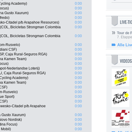
Cycling Academy)
0:00
Focus)
0:00
ana Gusto Xaurum)
0:00
fredo)
0:00
LIVE-T
ko-Citadel p/b Arapahoe Resources)
0:00
(COL, Bicicletas Strongman Colombia
0:00
Tour de
(COL, Bicicletas Strongman Colombia
0:00
7. Etappe
rom-Rusvelo)
0:00
Alle Liv
diani CSF)
0:00
ESP, Caja Rural-Seguros RGA)
0:00
ana Kamen Team)
0:00
VIDEOS
Focus)
0:00
ot-Nederlandse Loterij)
0:00
RU, Caja Rural-Seguros RGA)
0:00
l Cycling Academy)
0:00
ana Kamen Team)
0:00
 CSF)
0:00
om-Rusvelo)
0:00
ue Sport)
0:00
 CSF)
0:00
owesko-Citadel p/b Arapahoe
0:00
na Gusto Xaurum)
0:00
Novo Nordisk)
0:00
stina Focus)
0:00
 Mobil)
0:00