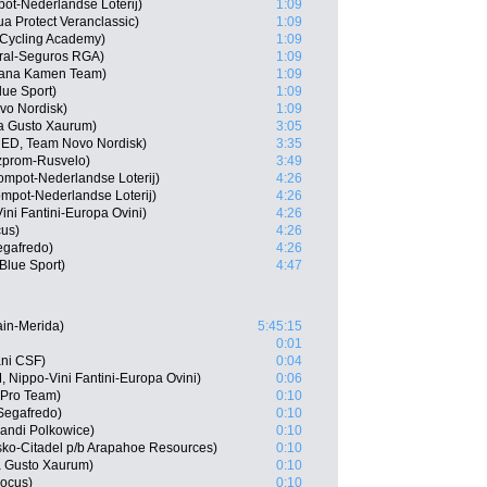
ot-Nederlandse Loterij)
1:09
a Protect Veranclassic)
1:09
 Cycling Academy)
1:09
ural-Seguros RGA)
1:09
idiana Kamen Team)
1:09
lue Sport)
1:09
vo Nordisk)
1:09
na Gusto Xaurum)
3:05
NED, Team Novo Nordisk)
3:35
zprom-Rusvelo)
3:49
ompot-Nederlandse Loterij)
4:26
mpot-Nederlandse Loterij)
4:26
ni Fantini-Europa Ovini)
4:26
cus)
4:26
egafredo)
4:26
Blue Sport)
4:47
ain-Merida)
5:45:15
0:01
ani CSF)
0:04
 Nippo-Vini Fantini-Europa Ovini)
0:06
a Pro Team)
0:10
Segafredo)
0:10
andi Polkowice)
0:10
ko-Citadel p/b Arapahoe Resources)
0:10
a Gusto Xaurum)
0:10
Focus)
0:10