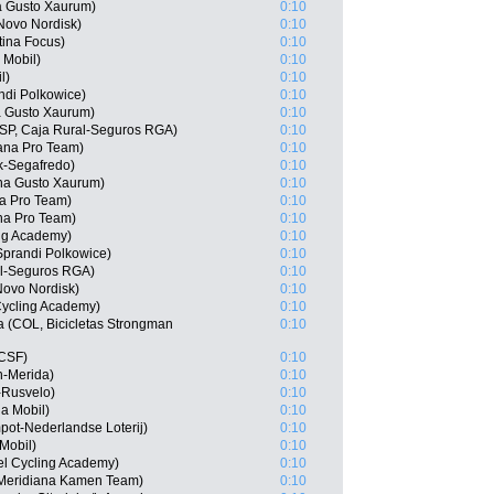
na Gusto Xaurum)
0:10
Novo Nordisk)
0:10
stina Focus)
0:10
 Mobil)
0:10
l)
0:10
ndi Polkowice)
0:10
a Gusto Xaurum)
0:10
SP, Caja Rural-Seguros RGA)
0:10
ana Pro Team)
0:10
ek-Segafredo)
0:10
ana Gusto Xaurum)
0:10
na Pro Team)
0:10
na Pro Team)
0:10
ing Academy)
0:10
prandi Polkowice)
0:10
al-Seguros RGA)
0:10
Novo Nordisk)
0:10
 Cycling Academy)
0:10
a (COL, Bicicletas Strongman
0:10
 CSF)
0:10
-Merida)
0:10
-Rusvelo)
0:10
a Mobil)
0:10
ot-Nederlandse Loterij)
0:10
Mobil)
0:10
el Cycling Academy)
0:10
 Meridiana Kamen Team)
0:10