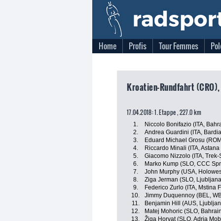
Home
Profis
Tour Femmes
Pol
Kroatien-Rundfahrt (CRO),
17.04.2018: 1. Etappe , 227.0 km
1.
Niccolo Bonifazio (ITA, Bahr
2.
Andrea Guardini (ITA, Bardi
3.
Eduard Michael Grosu (ROM,
4.
Riccardo Minali (ITA, Astan
5.
Giacomo Nizzolo (ITA, Trek-
6.
Marko Kump (SLO, CCC Spr
7.
John Murphy (USA, Holowes
8.
Ziga Jerman (SLO, Ljubljan
9.
Federico Zurlo (ITA, Mstina 
10.
Jimmy Duquennoy (BEL, WB 
11.
Benjamin Hill (AUS, Ljublj
12.
Matej Mohoric (SLO, Bahrai
13.
Žiga Horvat (SLO, Adria Mobi