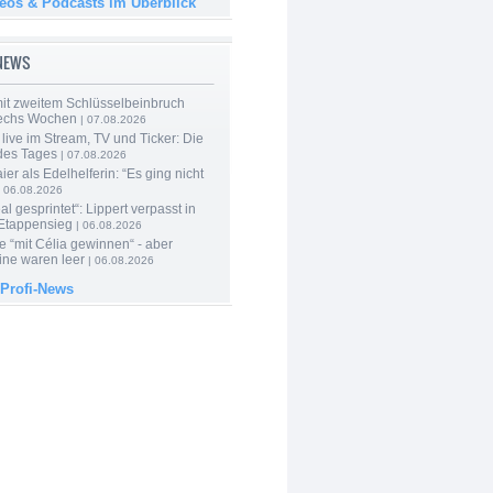
deos & Podcasts im Überblick
-NEWS
mit zweitem Schlüsselbeinbruch
echs Wochen
| 07.08.2026
live im Stream, TV und Ticker: Die
des Tages
| 07.08.2026
er als Edelhelferin: “Es ging nicht
 06.08.2026
al gesprintet“: Lippert verpasst in
Etappensieg
| 06.08.2026
e “mit Célia gewinnen“ - aber
ine waren leer
| 06.08.2026
 Profi-News