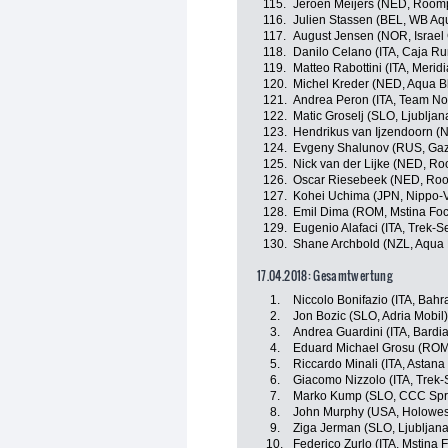
115.
Jeroen Meijers (NED, Roomp
116.
Julien Stassen (BEL, WB Aqu
117.
August Jensen (NOR, Israel
118.
Danilo Celano (ITA, Caja R
119.
Matteo Rabottini (ITA, Mer
120.
Michel Kreder (NED, Aqua B
121.
Andrea Peron (ITA, Team No
122.
Matic Groselj (SLO, Ljublja
123.
Hendrikus van Ijzendoorn (
124.
Evgeny Shalunov (RUS, Ga
125.
Nick van der Lijke (NED, Ro
126.
Oscar Riesebeek (NED, Roo
127.
Kohei Uchima (JPN, Nippo-Vi
128.
Emil Dima (ROM, Mstina Fo
129.
Eugenio Alafaci (ITA, Trek-S
130.
Shane Archbold (NZL, Aqua 
17.04.2018: Gesamtwertung
1.
Niccolo Bonifazio (ITA, Bahr
2.
Jon Bozic (SLO, Adria Mobil)
3.
Andrea Guardini (ITA, Bardi
4.
Eduard Michael Grosu (ROM,
5.
Riccardo Minali (ITA, Astan
6.
Giacomo Nizzolo (ITA, Trek-
7.
Marko Kump (SLO, CCC Spr
8.
John Murphy (USA, Holowes
9.
Ziga Jerman (SLO, Ljubljan
10.
Federico Zurlo (ITA, Mstina 