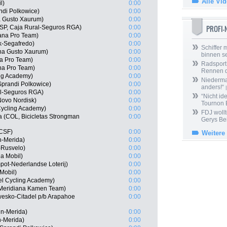
Alle Vi
l)
0:00
ndi Polkowice)
0:00
a Gusto Xaurum)
0:00
PROFI
SP, Caja Rural-Seguros RGA)
0:00
ana Pro Team)
0:00
ek-Segafredo)
0:00
Schiffer 
ana Gusto Xaurum)
0:00
binnen s
na Pro Team)
0:00
Radsport 
na Pro Team)
0:00
Rennen 
ing Academy)
0:00
Niedermai
prandi Polkowice)
0:00
anders!“
|
al-Seguros RGA)
0:00
“Nicht ide
Novo Nordisk)
0:00
Tournon 
 Cycling Academy)
0:00
FDJ wollt
a (COL, Bicicletas Strongman
0:00
Gerys Be
 CSF)
0:00
Weitere
-Merida)
0:00
-Rusvelo)
0:00
a Mobil)
0:00
ot-Nederlandse Loterij)
0:00
Mobil)
0:00
el Cycling Academy)
0:00
 Meridiana Kamen Team)
0:00
wesko-Citadel p/b Arapahoe
0:00
in-Merida)
0:00
n-Merida)
0:00