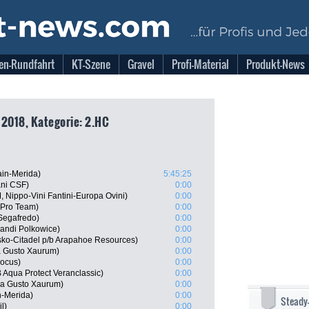
en-Rundfahrt
KT-Szene
Gravel
Profi-Material
Produkt-News
 2018, Kategorie: 2.HC
ain-Merida)
5:45:25
ani CSF)
0:00
 Nippo-Vini Fantini-Europa Ovini)
0:00
a Pro Team)
0:00
Segafredo)
0:00
andi Polkowice)
0:00
ko-Citadel p/b Arapahoe Resources)
0:00
a Gusto Xaurum)
0:00
Focus)
0:00
Aqua Protect Veranclassic)
0:00
ana Gusto Xaurum)
0:00
n-Merida)
0:00
Steady
l)
0:00