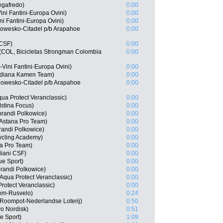
egafredo)
0:00
ni Fantini-Europa Ovini)
0:00
ni Fantini-Europa Ovini)
0:00
owesko-Citadel p/b Arapahoe
0:00
 CSF)
0:00
(COL, Bicicletas Strongman Colombia
0:00
Vini Fantini-Europa Ovini)
0:00
idiana Kamen Team)
0:00
olowesko-Citadel p/b Arapahoe
0:00
ua Protect Veranclassic)
0:00
stina Focus)
0:00
randi Polkowice)
0:00
 Astana Pro Team)
0:00
andi Polkowice)
0:00
Cycling Academy)
0:00
na Pro Team)
0:00
diani CSF)
0:00
ue Sport)
0:00
randi Polkowice)
0:00
Aqua Protect Veranclassic)
0:00
rotect Veranclassic)
0:00
om-Rusvelo)
0:24
Roompot-Nederlandse Loterij)
0:50
o Nordisk)
0:51
e Sport)
1:09