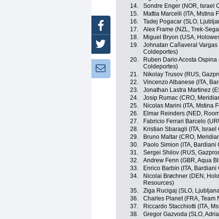
14.
Sondre Enger (NOR, Israel 
15.
Mattia Marcelli (ITA, Mstina 
16.
Tadej Pogacar (SLO, Ljublj
Facebook
17.
Alex Frame (NZL, Trek-Sega
18.
Miguel Bryon (USA, Holowes
Twitter
19.
Johnatan Cañaveral Vargas 
Coldeportes)
20.
Ruben Dario Acosta Ospina 
Coldeportes)
Newsletter:
21.
Nikolay Trusov (RUS, Gazp
22.
Vincenzo Albanese (ITA, Bar
23.
Jonathan Lastra Martinez (
24.
Josip Rumac (CRO, Meridi
25.
Nicolas Marini (ITA, Mstina 
26.
Elmar Reinders (NED, Roomp
27.
Fabricio Ferrari Barcelo (U
28.
Kristian Sbaragli (ITA, Israe
29.
Bruno Maltar (CRO, Meridi
30.
Paolo Simion (ITA, Bardiani
31.
Sergei Shilov (RUS, Gazpr
32.
Andrew Fenn (GBR, Aqua Bl
33.
Enrico Barbin (ITA, Bardiani
34.
Nicolai Brøchner (DEN, Hol
Resources)
35.
Ziga Rucigaj (SLO, Ljublja
36.
Charles Planet (FRA, Team 
37.
Riccardo Stacchiotti (ITA, M
38.
Gregor Gazvoda (SLO, Adria