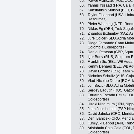
65.
Pawel Franczak (POL, CCC 
66.
Yannis Yssaad (FRA, Caja 
67.
Kanstantsin Suitsou (BLR, B
68.
Taylor Eisenhart (USA, Hol
Resources)
69.
Pieter Weening (NED, Roomp
70.
Niklas Eg (DEN, Trek-Segaf
71.
Zhandos Bizhigitov (KAZ, A
72.
Jure Golcer (SLO, Adria Mobi
73.
Diego Fernando Cano Malav
Colombia Coldeportes)
74.
Daniel Pearson (GBR, Aqua 
75.
Igor Boev (RUS, Gazprom-R
76.
Franklin Six (BEL, WB Aqua 
77.
Kenny Dehaes (BEL, WB Aqua
78.
David Lozano (ESP, Team N
79.
Nicholas Schultz (AUS, Caj
80.
Vlad-Nicolae Dobre (ROM, M
81.
Jon Bozic (SLO, Adria Mobil)
82.
Sergey Lagutin (RUS, Gazp
83.
Eduardo Estrada Celis (COL
Coldeportes)
84.
Hiroki Nishimura (JPN, Nippo
85.
Juan Jose Lobato (ESP, Nipp
86.
David Jabuka (CRO, Merid
87.
Deni Banicek (CRO, Meridi
88.
Fumiyuki Beppu (JPN, Trek-
89.
Aristobulo Cala Cala (COL,
Coldeportes)