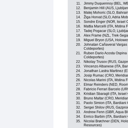
11.
Jimmy Duquennoy (BEL, WB 
12.
Benjamin Hill (AUS, Ljublj
13.
Matej Mohoric (SLO, Bahrai
14.
Žiga Horvat (SLO, Adria Mobi
15.
Sondre Enger (NOR, Israel 
16.
Mattia Marcelli (ITA, Mstina 
17.
Tadej Pogacar (SLO, Ljublj
18.
Alex Frame (NZL, Trek-Sega
19.
Miguel Bryon (USA, Holowes
20.
Johnatan Cañaveral Vargas 
Coldeportes)
21.
Ruben Dario Acosta Ospina 
Coldeportes)
22.
Nikolay Trusov (RUS, Gazp
23.
Vincenzo Albanese (ITA, Bar
24.
Jonathan Lastra Martinez (
25.
Josip Rumac (CRO, Meridi
26.
Nicolas Marini (ITA, Mstina 
27.
Elmar Reinders (NED, Roomp
28.
Fabricio Ferrari Barcelo (U
29.
Kristian Sbaragli (ITA, Israe
30.
Bruno Maltar (CRO, Meridi
31.
Paolo Simion (ITA, Bardiani
32.
Sergei Shilov (RUS, Gazpr
33.
Andrew Fenn (GBR, Aqua Bl
34.
Enrico Barbin (ITA, Bardiani
35.
Nicolai Brøchner (DEN, Hol
Resources)