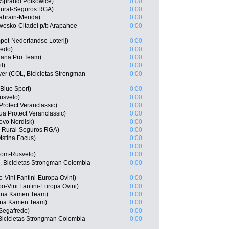
Sprandi Polkowice)
0:00
Rural-Seguros RGA)
0:00
ahrain-Merida)
0:00
owesko-Citadel p/b Arapahoe
0:00
ot-Nederlandse Loterij)
0:00
redo)
0:00
stana Pro Team)
0:00
l)
0:00
er (COL, Bicicletas Strongman
0:00
Blue Sport)
0:00
usvelo)
0:00
Protect Veranclassic)
0:00
 Protect Veranclassic)
0:00
ovo Nordisk)
0:00
a Rural-Seguros RGA)
0:00
stina Focus)
0:00
0:00
rom-Rusvelo)
0:00
, Bicicletas Strongman Colombia
0:00
-Vini Fantini-Europa Ovini)
0:00
o-Vini Fantini-Europa Ovini)
0:00
iana Kamen Team)
0:00
ana Kamen Team)
0:00
Segafredo)
0:00
 Bicicletas Strongman Colombia
0:00