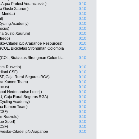
Aqua Protect Veranclassic)
0:10
ana Gusto Xaurum)
0:10
n-Merida)
0:10
l)
0:10
Cycling Academy)
0:10
Focus)
0:10
ana Gusto Xaurum)
0:10
fredo)
0:10
ko-Citadel p/b Arapahoe Resources)
0:10
(COL, Bicicletas Strongman Colombia
0:10
(COL, Bicicletas Strongman Colombia
0:10
rom-Rusvelo)
0:10
diani CSF)
0:10
ESP, Caja Rural-Seguros RGA)
0:10
ana Kamen Team)
0:10
Focus)
0:10
ot-Nederlandse Loterij)
0:10
RU, Caja Rural-Seguros RGA)
0:10
l Cycling Academy)
0:10
ana Kamen Team)
0:10
 CSF)
0:10
om-Rusvelo)
0:10
ue Sport)
0:10
 CSF)
0:10
owesko-Citadel p/b Arapahoe
0:10