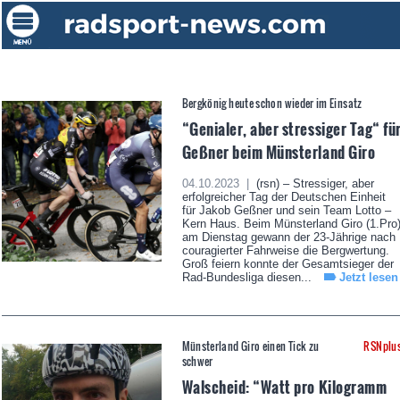
Bergkönig heute schon wieder im Einsatz
“Genialer, aber stressiger Tag“ fü
Geßner beim Münsterland Giro
04.10.2023 |
(rsn) – Stressiger, aber
erfolgreicher Tag der Deutschen Einheit
für Jakob Geßner und sein Team Lotto –
Kern Haus. Beim Münsterland Giro (1.Pro
am Dienstag gewann der 23-Jährige nach
couragierter Fahrweise die Bergwertung.
Groß feiern konnte der Gesamtsieger der
Rad-Bundesliga diesen...
Jetzt lesen
Münsterland Giro einen Tick zu
RSNplu
schwer
Walscheid: “Watt pro Kilogramm