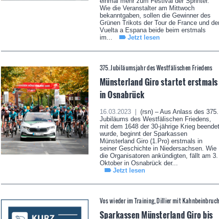
einmal mehr zum Festival der Sprinter.
Wie die Veranstalter am Mittwoch
bekanntgaben, sollen die Gewinner des
Grünen Trikots der Tour de France und de
Vuelta a Espana beide beim erstmals
im...
Jetzt lesen
375. Jubiläumsjahr des Westfälischen Friedens
Münsterland Giro startet erstmals
in Osnabrück
16.03.2023 |
(rsn) – Aus Anlass des 375.
Jubiläums des Westfälischen Friedens,
mit dem 1648 der 30-jährige Krieg beende
wurde, beginnt der Sparkassen
Münsterland Giro (1.Pro) erstmals in
seiner Geschichte in Niedersachsen. Wie
die Organisatoren ankündigten, fällt am 3.
Oktober in Osnabrück der...
Jetzt lesen
Vos wieder im Training, Dillier mit Kahnbeinbruc
Sparkassen Münsterland Giro bis