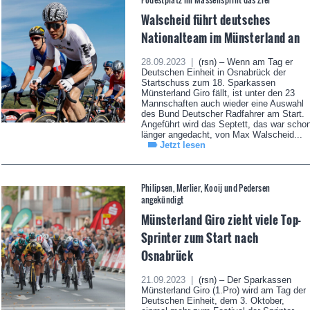
Walscheid führt deutsches
Nationalteam im Münsterland an
28.09.2023 |
(rsn) – Wenn am Tag er
Deutschen Einheit in Osnabrück der
Startschuss zum 18. Sparkassen
Münsterland Giro fällt, ist unter den 23
Mannschaften auch wieder eine Auswahl
des Bund Deutscher Radfahrer am Start.
Angeführt wird das Septett, das war scho
länger angedacht, von Max Walscheid...
Jetzt lesen
Philipsen, Merlier, Kooij und Pedersen
angekündigt
Münsterland Giro zieht viele Top-
Sprinter zum Start nach
Osnabrück
21.09.2023 |
(rsn) – Der Sparkassen
Münsterland Giro (1.Pro) wird am Tag der
Deutschen Einheit, dem 3. Oktober,