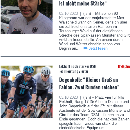
ist nicht meine Stärke“
03.10.2023 |
(rsn) – Mit seinen 90
Kilogramm war der Vorjahresdritte Max
Walscheid wahrlich Keiner, der sich über
die zahlreichen steilen Rampen im
Teutoburger Wald auf der diesjährigen
Strecke des Sparkassen Münsterland Gir
wirklich freuen durfte. An einem durch
Wind und Wetter ohnehin schon von
Beginn an...
Jetzt lesen
Eekhoff nach starker DSM-
RSNplu
Teamleistung Vierter
Degenkolb: “Kleiner Gruß an
Fabian: Zwei Runden reichen“
03.10.2023 |
(rsn) – Platz vier für Nils
Eekhoff, Rang 17 für Alberto Dainese und
John Degenkolb auf der 27: Mit dieser
Ausbeute ist der Sparkassen Münsterland
Giro für das Team DSM – firmenich zu
Ende gegangen. Doch die nackten Zahlen
spiegeln kaum wider, wie stark die
niederländische Equipe um...