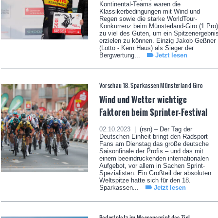
Kontinental-Teams waren die
Klassikerbedingungen mit Wind und
Regen sowie die starke WorldTour-
Konkurrenz beim Münsterland-Giro (1.Pro)
zu viel des Guten, um ein Spitzenergebni
erzielen zu können. Einzig Jakob Geßner
(Lotto - Kern Haus) als Sieger der
Bergwertung...
Jetzt lesen
Vorschau 18. Sparkassen Münsterland Giro
Wind und Wetter wichtige
Faktoren beim Sprinter-Festival
02.10.2023 |
(rsn) – Der Tag der
Deutschen Einheit bringt den Radsport-
Fans am Dienstag das große deutsche
Saisonfinale der Profis – und das mit
einem beeindruckenden internationalen
Aufgebot, vor allem in Sachen Sprint-
Spezialisten. Ein Großteil der absoluten
Weltspitze hatte sich für den 18.
Sparkassen...
Jetzt lesen
Podestplatz im Massensprint das Ziel