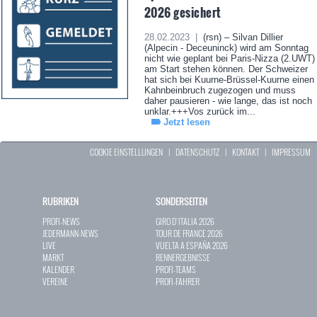
2026 gesichert
28.02.2023 |
(rsn) – Silvan Dillier
(Alpecin - Deceuninck) wird am Sonntag
nicht wie geplant bei Paris-Nizza (2.UWT)
am Start stehen können. Der Schweizer
hat sich bei Kuurne-Brüssel-Kuurne einen
Kahnbeinbruch zugezogen und muss
daher pausieren - wie lange, das ist noch
unklar.+++Vos zurück im...
Jetzt lesen
COOKIE EINSTELLUNGEN
|
DATENSCHUTZ
|
KONTAKT
|
IMPRESSUM
RUBRIKEN
SONDERSEITEN
PROFI-NEWS
GIRO D`ITALIA 2026
JEDERMANN-NEWS
TOUR DE FRANCE 2026
LIVE
VUELTA A ESPAÑA 2026
MARKT
RENNERGEBNISSE
KALENDER
PROFI-TEAMS
VEREINE
PROFI-FAHRER