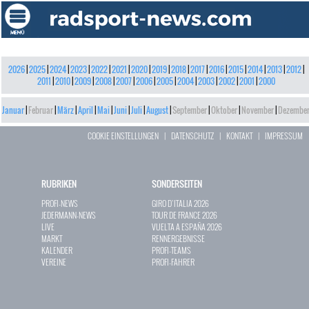
2026
|
2025
|
2024
|
2023
|
2022
|
2021
|
2020
|
2019
|
2018
|
2017
|
2016
|
2015
|
2014
|
2013
|
2012
|
2011
|
2010
|
2009
|
2008
|
2007
|
2006
|
2005
|
2004
|
2003
|
2002
|
2001
|
2000
Januar
|
Februar
|
März
|
April
|
Mai
|
Juni
|
Juli
|
August
|
September
|
Oktober
|
November
|
Dezembe
COOKIE EINSTELLUNGEN
|
DATENSCHUTZ
|
KONTAKT
|
IMPRESSUM
RUBRIKEN
SONDERSEITEN
PROFI-NEWS
GIRO D`ITALIA 2026
JEDERMANN-NEWS
TOUR DE FRANCE 2026
LIVE
VUELTA A ESPAÑA 2026
MARKT
RENNERGEBNISSE
KALENDER
PROFI-TEAMS
VEREINE
PROFI-FAHRER