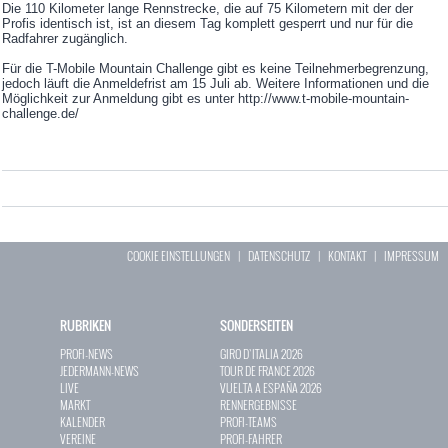
Die 110 Kilometer lange Rennstrecke, die auf 75 Kilometern mit der der
Profis identisch ist, ist an diesem Tag komplett gesperrt und nur für die
Radfahrer zugänglich.
Für die T-Mobile Mountain Challenge gibt es keine Teilnehmerbegrenzung,
jedoch läuft die Anmeldefrist am 15 Juli ab. Weitere Informationen und die
Möglichkeit zur Anmeldung gibt es unter http://www.t-mobile-mountain-
challenge.de/
COOKIE EINSTELLUNGEN
|
DATENSCHUTZ
|
KONTAKT
|
IMPRESSUM
RUBRIKEN
SONDERSEITEN
PROFI-NEWS
GIRO D`ITALIA 2026
JEDERMANN-NEWS
TOUR DE FRANCE 2026
LIVE
VUELTA A ESPAÑA 2026
MARKT
RENNERGEBNISSE
KALENDER
PROFI-TEAMS
VEREINE
PROFI-FAHRER