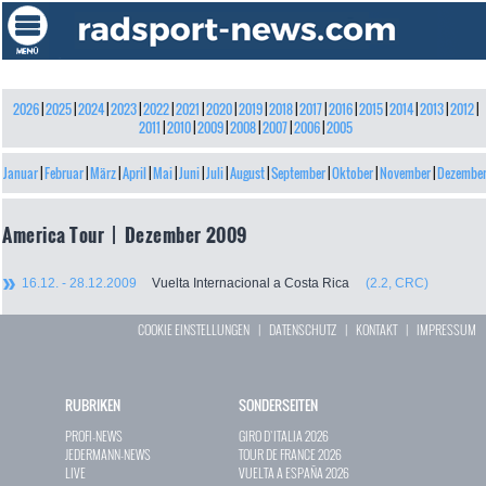
2026
|
2025
|
2024
|
2023
|
2022
|
2021
|
2020
|
2019
|
2018
|
2017
|
2016
|
2015
|
2014
|
2013
|
2012
|
2011
|
2010
|
2009
|
2008
|
2007
|
2006
|
2005
Januar
|
Februar
|
März
|
April
|
Mai
|
Juni
|
Juli
|
August
|
September
|
Oktober
|
November
|
Dezembe
America Tour | Dezember 2009
16.12. - 28.12.2009
Vuelta Internacional a Costa Rica
(2.2, CRC)
COOKIE EINSTELLUNGEN
|
DATENSCHUTZ
|
KONTAKT
|
IMPRESSUM
RUBRIKEN
SONDERSEITEN
PROFI-NEWS
GIRO D`ITALIA 2026
JEDERMANN-NEWS
TOUR DE FRANCE 2026
LIVE
VUELTA A ESPAÑA 2026