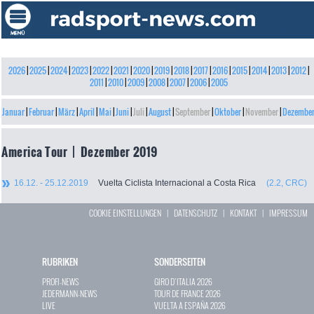
2026
|
2025
|
2024
|
2023
|
2022
|
2021
|
2020
|
2019
|
2018
|
2017
|
2016
|
2015
|
2014
|
2013
|
2012
|
2011
|
2010
|
2009
|
2008
|
2007
|
2006
|
2005
Januar
|
Februar
|
März
|
April
|
Mai
|
Juni
|
Juli
|
August
|
September
|
Oktober
|
November
|
Dezembe
America Tour | Dezember 2019
16.12. - 25.12.2019
Vuelta Ciclista Internacional a Costa Rica
(2.2, CRC)
COOKIE EINSTELLUNGEN
|
DATENSCHUTZ
|
KONTAKT
|
IMPRESSUM
RUBRIKEN
SONDERSEITEN
PROFI-NEWS
GIRO D`ITALIA 2026
JEDERMANN-NEWS
TOUR DE FRANCE 2026
LIVE
VUELTA A ESPAÑA 2026