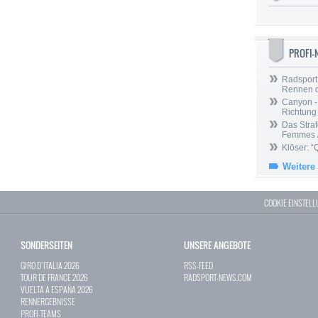
PROFI
Radsport 
Rennen 
Canyon -
Richtung
Das Straf
Femmes /
Klöser: “
Weitere
COOKIE EINSTEL
SONDERSEITEN
UNSERE ANGEBOTE
GIRO D`ITALIA 2026
RSS-FEED
TOUR DE FRANCE 2026
RADSPORT-NEWS.COM
VUELTA A ESPAÑA 2026
RENNERGEBNISSE
PROFI-TEAMS