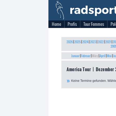
Home
Profis
Tour Femmes
Pol
2026
|
2025
|
2024
|
2023
|
2022
|
2021
|
20
200
Januar
|
Februar
|
März
|
April
|
Mai
|
Ju
America Tour | Dezember
Keine Termine gefunden. Wähle