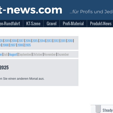
en-Rundfahrt
KT-Szene
Gravel
Profi-Material
Produkt-News
20
|
2019
|
2018
|
2017
|
2016
|
2015
|
2014
|
2013
|
2012
|
2011
|
2010
|
9
|
2008
|
2007
|
2006
|
2005
ni
|
Juli
|
August
|
September
|
Oktober
|
November
|
Dezember
 2025
n Sie einen anderen Monat aus.
Steady