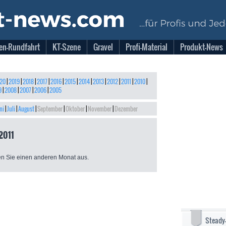
en-Rundfahrt
KT-Szene
Gravel
Profi-Material
Produkt-News
20
|
2019
|
2018
|
2017
|
2016
|
2015
|
2014
|
2013
|
2012
|
2011
|
2010
|
9
|
2008
|
2007
|
2006
|
2005
ni
|
Juli
|
August
|
September
|
Oktober
|
November
|
Dezember
2011
n Sie einen anderen Monat aus.
Steady