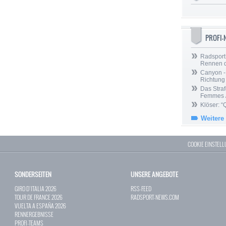
PROFI
Radsport 
Rennen 
Canyon -
Richtung
Das Straf
Femmes /
Klöser: “
Weitere
COOKIE EINSTEL
SONDERSEITEN
UNSERE ANGEBOTE
GIRO D`ITALIA 2026
RSS-FEED
TOUR DE FRANCE 2026
RADSPORT-NEWS.COM
VUELTA A ESPAÑA 2026
RENNERGEBNISSE
PROFI-TEAMS