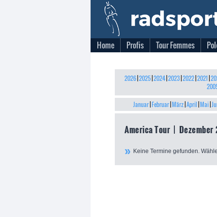
Home
Profis
Tour Femmes
Pol
2026
|
2025
|
2024
|
2023
|
2022
|
2021
|
20
200
Januar
|
Februar
|
März
|
April
|
Mai
|
Ju
America Tour | Dezember 
Keine Termine gefunden. Wähle