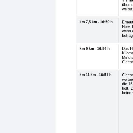
Visma 
übern
weiter
km 7,5 km - 16:59 h
Erneut
Nerv. 
wenn 
beträg
Das H
km 9 km - 16:56 h
Kilome
Minute
Ciccon
km 11 km - 16:51 h
Ciccon
weiter
die 1
holt. 
keine