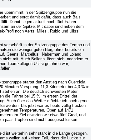
e übernimmt in der Spitzengruppe nun die
rbeit und sorgt damit dafür, dass auch Bais
fällt. Damit liegen aktuell noch fünf Fahrer
nsam an der Spitze. Mit dabei sind neben dem
rek-Profi noch Aerts, Milesi, Rubio und Ulissi.
ini verschärft in der Spitzengruppe das Tempo und
reißen die weniger guten Bergfahrer bereits ein
auf. Geens, Marcellusi, Naberman und Loland
 nicht mit. Auch Ballerini lässt sich, nachdem er
inen Teamkollegen Ulissi gefahren war,
fallen.
itzengruppe startet den Anstieg nach Querciola
20 Minuten Vorsprung. 11,3 Kilometer bei 4,3 % im
t stehen an. Die deutlich schwersten Meter
en die Fahrer bei 15 % im ersten Drittel der
ng. Auch über das Wetter möchte ich noch gerne
loswerden. Bis jetzt war es heute völlig trocken
ngenehmen Temperaturen. Oben auf 1471
etern im Ziel erwarten wir etwa fünf Grad, und
in paar Tropfen sind nicht ausgeschlossen.
ld ist weiterhin sehr stark in die Länge gezogen.
ams wollen auf keinen Fall, dass die Lücke zur