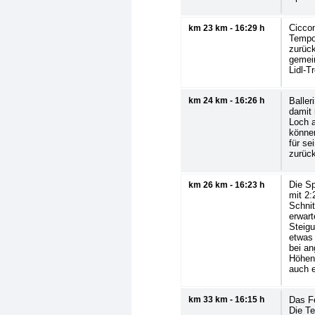
Ciccon
km 23 km - 16:29 h
Tempoa
zurück
gemei
Lidl-T
km 24 km - 16:26 h
Baller
damit 
Loch 
können
für se
zurück
Die Sp
km 26 km - 16:23 h
mit 2:
Schnit
erwart
Steigu
etwas 
bei a
Höhenm
auch e
km 33 km - 16:15 h
Das Fe
Die Te