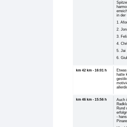
Spitze
harmon
erreic
in de
1. Afo
2. Jon
3. Fel
4. Chr
5. Jai
6. Giu
Etwas 
km 42 km - 16:01 h
hatte 
gestik
motiv
allerd
km 46 km - 15:56 h
Auch i
Radkl
Rund 
erfolg
- hans
Pinare