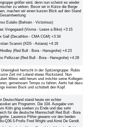
ngruppe größer wird, denn nun scheint es wieder
ischer zu wirken. Bevor wir in Kürze die Berge
hen, machen wir einen kurzen Blick auf den Stand
r Gesamtwertung:
nso Eulalio (Bahrain - Victorious)
as Vingegaard (Visma - Lease a Bike) +3:15
ix Gall (Decathlon - CMA CGM) +3:34
istian Scaroni (XDS - Astana) +4:18
 Hindley (Red Bull - Bora - Hansgrohe) +4:23
lio Pellizzari (Red Bull - Bora - Hansgrohe) +4:28
Uneinigkeit herrscht in der Spitzengruppe. Rubio
kurze Zeit mit Loland etwas Rückstand. Nun
uliert Milesi wild herum und möchte seine Kollegen
ieren, gemeinsam Tempo zu fahren. Aerts hat dazu
ings keinen Bock und schüttelt den Kopf.
n Deutschland stand heute ein echter
assiker am Programm. Die 104. Ausgabe von
um Köln ging soeben zu Ende und das sehr
reich für die deutsche Mannschaft Red Bull - Bora
grohe. Laurence Pithie gewann vor den beiden
llo-Q36.5-Profis Fred Wright und Aimé De Gendt.