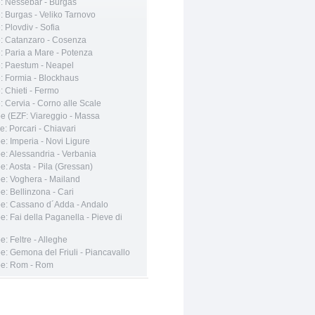
e: Nessebar - Burgas
: Burgas - Veliko Tarnovo
: Plovdiv - Sofia
e: Catanzaro - Cosenza
: Paria a Mare - Potenza
e: Paestum - Neapel
: Formia - Blockhaus
: Chieti - Fermo
: Cervia - Corno alle Scale
pe (EZF: Viareggio - Massa
e: Porcari - Chiavari
e: Imperia - Novi Ligure
e: Alessandria - Verbania
e: Aosta - Pila (Gressan)
pe: Voghera - Mailand
e: Bellinzona - Cari
pe: Cassano d´Adda - Andalo
e: Fai della Paganella - Pieve di
e: Feltre - Alleghe
e: Gemona del Friuli - Piancavallo
pe: Rom - Rom