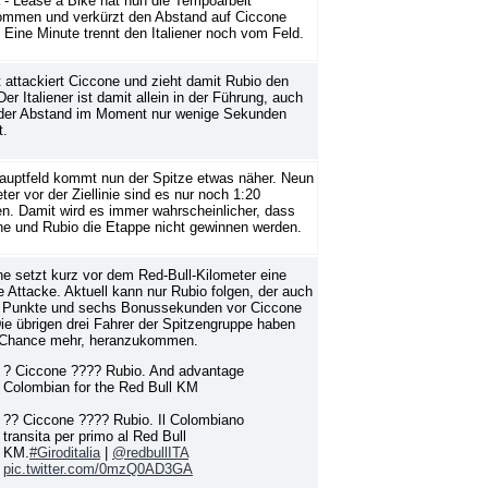
- Lease a Bike hat nun die Tempoarbeit
ommen und verkürzt den Abstand auf Ciccone
. Eine Minute trennt den Italiener noch vom Feld.
 attackiert Ciccone und zieht damit Rubio den
Der Italiener ist damit allein in der Führung, auch
der Abstand im Moment nur wenige Sekunden
t.
auptfeld kommt nun der Spitze etwas näher. Neun
ter vor der Ziellinie sind es nur noch 1:20
n. Damit wird es immer wahrscheinlicher, dass
e und Rubio die Etappe nicht gewinnen werden.
e setzt kurz vor dem Red-Bull-Kilometer eine
e Attacke. Aktuell kann nur Rubio folgen, der auch
5 Punkte und sechs Bonussekunden vor Ciccone
Die übrigen drei Fahrer der Spitzengruppe haben
 Chance mehr, heranzukommen.
? Ciccone ???? Rubio. And advantage
Colombian for the Red Bull KM
?? Ciccone ???? Rubio. Il Colombiano
transita per primo al Red Bull
KM.
#Giroditalia
|
@redbullITA
pic.twitter.com/0mzQ0AD3GA