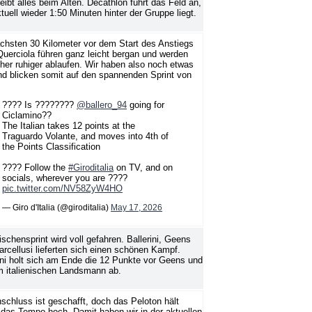
leibt alles beim Alten. Decathlon führt das Feld an,
tuell wieder 1:50 Minuten hinter der Gruppe liegt.
chsten 30 Kilometer vor dem Start des Anstiegs
uerciola führen ganz leicht bergan und werden
her ruhiger ablaufen. Wir haben also noch etwas
nd blicken somit auf den spannenden Sprint von
???? Is ????????
@ballero_94
going for
Ciclamino??
The Italian takes 12 points at the
Traguardo Volante, and moves into 4th of
the Points Classification
???? Follow the
#Giroditalia
on TV, and on
socials, wherever you are ????
pic.twitter.com/NV58ZyW4HO
— Giro d'Italia (@giroditalia)
May 17, 2026
schensprint wird voll gefahren. Ballerini, Geens
rcellusi lieferten sich einen schönen Kampf.
ini holt sich am Ende die 12 Punkte vor Geens und
m italienischen Landsmann ab.
schluss ist geschafft, doch das Peloton hält
 das Tempo hoch. Damit haben wir in der aktuellen