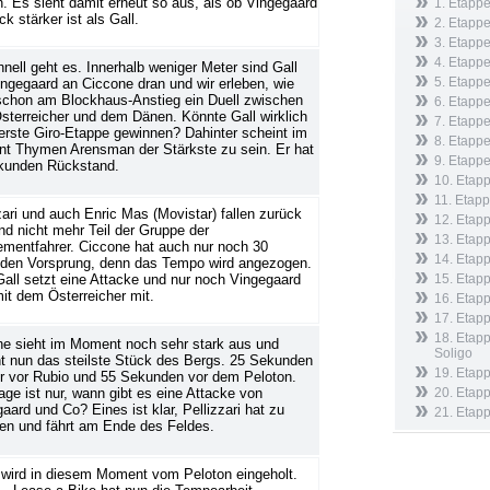
n. Es sieht damit erneut so aus, als ob Vingegaard
1. Etapp
ck stärker ist als Gall.
2. Etappe
3. Etappe
4. Etapp
nell geht es. Innerhalb weniger Meter sind Gall
5. Etappe
ngegaard an Ciccone dran und wir erleben, wie
schon am Blockhaus-Anstieg ein Duell zwischen
6. Etapp
terreicher und dem Dänen. Könnte Gall wirklich
7. Etappe
erste Giro-Etappe gewinnen? Dahinter scheint im
8. Etappe
t Thymen Arensman der Stärkste zu sein. Er hat
9. Etappe
kunden Rückstand.
10. Etap
11. Etapp
zari und auch Enric Mas (Movistar) fallen zurück
12. Etapp
nd nicht mehr Teil der Gruppe der
13. Etapp
mentfahrer. Ciccone hat auch nur noch 30
14. Etapp
den Vorsprung, denn das Tempo wird angezogen.
Gall setzt eine Attacke und nur noch Vingegaard
15. Etap
mit dem Österreicher mit.
16. Etapp
17. Etap
18. Etapp
ne sieht im Moment noch sehr stark aus und
Soligo
t nun das steilste Stück des Bergs. 25 Sekunden
19. Etapp
er vor Rubio und 55 Sekunden vor dem Peloton.
age ist nur, wann gibt es eine Attacke von
20. Etapp
aard und Co? Eines ist klar, Pellizzari hat zu
21. Etap
en und fährt am Ende des Feldes.
 wird in diesem Moment vom Peloton eingeholt.