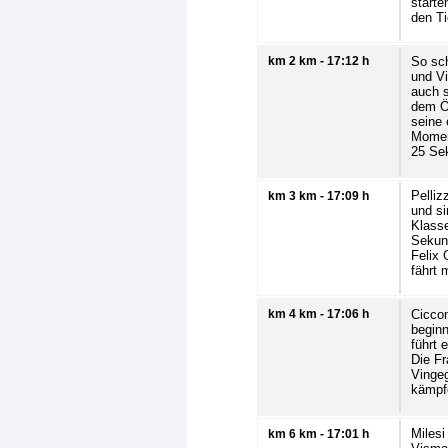
starte
den Ti
km 2 km - 17:12 h
So sch
und Vi
auch 
dem Ös
seine 
Momen
25 Se
Pelliz
km 3 km - 17:09 h
und si
Klasse
Sekun
Felix 
fährt 
km 4 km - 17:06 h
Cicco
beginn
führt 
Die Fr
Vingeg
kämpf
Milesi
km 6 km - 17:01 h