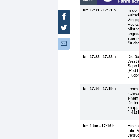
km 17:31 - 17:31 h
In der
weiter
Facebook
Vingeg
Rückst
Twitter
Minute
angesa
spann
für da
Newsletter:
Die üb
km 17:22 - 17:22 h
West (
Sepp K
(Red B
(Tudor
km 17:16 - 17:19 h
Jonas 
schwer
einem 
Dritte
knapp 
(+41) 
Hinein
km 1 km - 17:16 h
fährt 
versuc