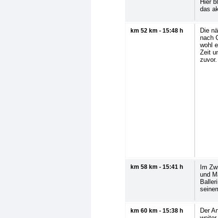
Hier b
das ak
Die nä
km 52 km - 15:48 h
nach Q
wohl e
Zeit u
zuvor.
km 58 km - 15:41 h
Im Zwi
und Ma
Baller
seine
Der An
km 60 km - 15:38 h
weiter