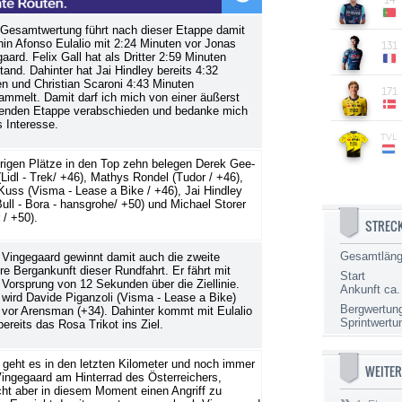
 Gesamtwertung führt nach dieser Etappe damit
hin Afonso Eulalio mit 2:24 Minuten vor Jonas
aard. Felix Gall hat als Dritter 2:59 Minuten
and. Dahinter hat Jai Hindley bereits 4:32
n und Christian Scaroni 4:43 Minuten
mmelt. Damit darf ich mich von einer äußerst
enden Etappe verabschieden und bedanke mich
s Interesse.
rigen Plätze in den Top zehn belegen Derek Gee-
Lidl - Trek/ +46), Mathys Rondel (Tudor / +46),
uss (Visma - Lease a Bike / +46), Jai Hindley
ull - Bora - hansgrohe/ +50) und Michael Storer
 / +50).
STREC
Gesamtlän
Vingegaard gewinnt damit auch die zweite
e Bergankunft dieser Rundfahrt. Er fährt mit
Start
Vorsprung von 12 Sekunden über die Ziellinie.
Ankunft ca.
r wird Davide Piganzoli (Visma - Lease a Bike)
Bergwertun
vor Arensman (+34). Dahinter kommt mit Eulalio
Sprintwertu
bereits das Rosa Trikot ins Ziel.
 geht es in den letzten Kilometer und noch immer
WEITER
Vingegaard am Hinterrad des Österreichers,
ht aber in diesem Moment einen Angriff zu