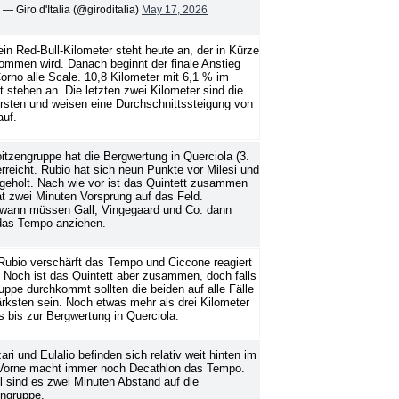
— Giro d'Italia (@giroditalia)
May 17, 2026
in Red-Bull-Kilometer steht heute an, der in Kürze
mmen wird. Danach beginnt der finale Anstieg
rno alle Scale. 10,8 Kilometer mit 6,1 % im
t stehen an. Die letzten zwei Kilometer sind die
rsten und weisen eine Durchschnittssteigung von
auf.
itzengruppe hat die Bergwertung in Querciola (3.
erreicht. Rubio hat sich neun Punkte vor Milesi und
 geholt. Nach wie vor ist das Quintett zusammen
t zwei Minuten Vorsprung auf das Feld.
dwann müssen Gall, Vingegaard und Co. dann
das Tempo anziehen.
Rubio verschärft das Tempo und Ciccone reagiert
. Noch ist das Quintett aber zusammen, doch falls
uppe durchkommt sollten die beiden auf alle Fälle
ärksten sein. Noch etwas mehr als drei Kilometer
s bis zur Bergwertung in Querciola.
zari und Eulalio befinden sich relativ weit hinten im
 Vorne macht immer noch Decathlon das Tempo.
l sind es zwei Minuten Abstand auf die
engruppe.