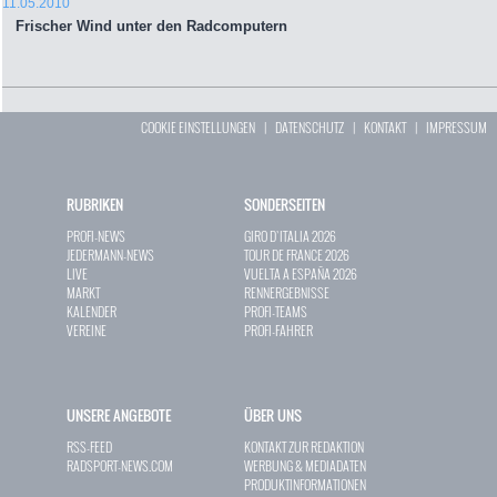
11.05.2010
Frischer Wind unter den Radcomputern
COOKIE EINSTELLUNGEN
|
DATENSCHUTZ
|
KONTAKT
|
IMPRESSUM
RUBRIKEN
SONDERSEITEN
PROFI-NEWS
GIRO D`ITALIA 2026
JEDERMANN-NEWS
TOUR DE FRANCE 2026
LIVE
VUELTA A ESPAÑA 2026
MARKT
RENNERGEBNISSE
KALENDER
PROFI-TEAMS
VEREINE
PROFI-FAHRER
UNSERE ANGEBOTE
ÜBER UNS
RSS-FEED
KONTAKT ZUR REDAKTION
RADSPORT-NEWS.COM
WERBUNG & MEDIADATEN
PRODUKTINFORMATIONEN