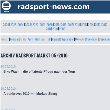
2026
|
2025
|
2024
|
2023
|
2022
|
2021
|
2020
|
2019
|
2018
|
2017
|
2016
|
2015
|
2014
|
2013
|
2012
|
2011
|
2010
|
2009
Januar
|
Februar
|
März
|
April
|
Mai
|
Juni
|
Juli
|
August
|
September
|
Oktober
|
November
|
Dezembe
ARCHIV RADSPORT-MARKT 05/2010
24.05.2010
Bike Wash – die effiziente Pflege nach der Tour
18.05.2010
Alpenbrevet 2010 mit Markus Zberg