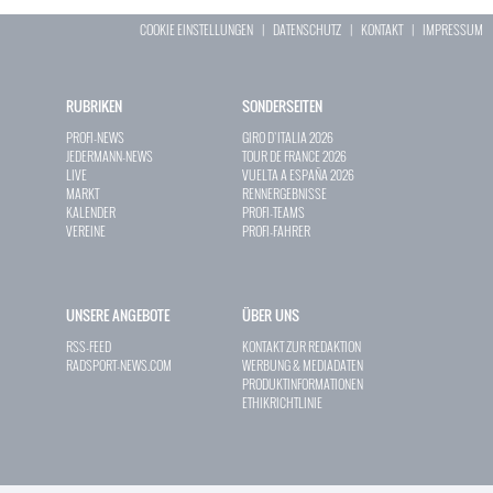
COOKIE EINSTELLUNGEN
|
DATENSCHUTZ
|
KONTAKT
|
IMPRESSUM
RUBRIKEN
SONDERSEITEN
PROFI-NEWS
GIRO D`ITALIA 2026
JEDERMANN-NEWS
TOUR DE FRANCE 2026
LIVE
VUELTA A ESPAÑA 2026
MARKT
RENNERGEBNISSE
KALENDER
PROFI-TEAMS
VEREINE
PROFI-FAHRER
UNSERE ANGEBOTE
ÜBER UNS
RSS-FEED
KONTAKT ZUR REDAKTION
RADSPORT-NEWS.COM
WERBUNG & MEDIADATEN
PRODUKTINFORMATIONEN
ETHIKRICHTLINIE