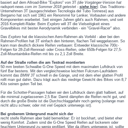
basiert auf dem Allroad-Bike "Exploro" von 3T
(die Vorgänger-Version hat
radsport-news.com
im Sommer 2018 getestet -
siehe hier
)
. Das Traditions-
Unternehmen 3T (ausgeschrieben Tecnologia del Tubo Torinese) aus
Bergamo hat sich seit 1961 ein Renommé für Lenker, Vorbauten und andere
Komponenten erarbeitet. Seit einigen Jahren gibt's auch Rahmen, und seit
2016 Komplett-Räder. Beim
Exploro
will 3T die Vielseitigkeit eines
Gravelbikes mit bester Aerodynamik verbinden - ein "Gravel-Racer" also.
Das
Exploro
hat die klassischen Aero-Rahmen als Vorbild - aber bei den
Rahmen-Profilen hat 3T einfach den hinteren, flachen Teil weggelassen. So
kann man deutlich dickere Reifen verbauen: Entweder klassische 700c-
Felgen für 28-Zoll-Rennrad- oder Cross-Reifen, oder 650b-Felgen für 27,5-
Zoll-Mountainbike-Reifen mit bis zu 2,1 Zoll Breite.
Auf der Straße rollen die am Testrad montierten
50 mm breiten Schwalbe G-One Speed mit dem maximalen Luftdruck von
fünf Bar bestens. Mit den vergleichsweise leichten Fulcrum-Laufrädern
kommt das
BMW 3T
schnell in die Gänge, und mit dem eher glatten Profil
rollt man gut dahin. Dazu trägt auch das niedrige Gewicht des Bikes von 8,7
Kilo seinen guten Teil bei.
Für die Schotter-Passagen haben wir den Luftdruck dann glatt halbiert, auf
die minimal zugelassenen 2,5 Bar. Damit dämpfen die Reifen recht gut, und
durch die große Breite ist die Durchschlaggefahr noch gering (solange man
nicht allzu schwer, oder mit viel Gepäck unterwegs ist).
Bei groberem Untergrund macht sich der
recht steife Rahmen aber bald bemerkbar: Er ist bockhart, und bietet eher
wenig Komfort. Zudem sind die G-One Speed Reifen auf lockerem oder
feuchtem Untergrund zu wenig profiliert. Wer da öfters unterwegs ist, sollte