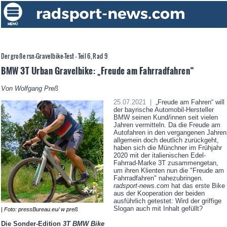
Der große rsn-Gravelbike-Test - Teil 6, Rad 9
BMW 3T Urban Gravelbike: „Freude am Fahrradfahren“
Von Wolfgang Preß
25.07.2021 |
„Freude am Fahren“ will
der bayrische Automobil-Hersteller
BMW seinen Kund/innen seit vielen
Jahren vermitteln. Da die Freude am
Autofahren in den vergangenen Jahren
allgemein doch deutlich zurückgeht,
haben sich die Münchner im Frühjahr
2020 mit der italienischen Edel-
Fahrrad-Marke 3T zusammengetan,
um ihren Klienten nun die "Freude am
Fahrradfahren" nahezubringen.
radsport-news.com
hat das erste Bike
aus der Kooperation der beiden
ausführlich getestet: Wird der griffige
Slogan auch mit Inhalt gefüllt?
| Foto: pressBureau.eu/ w preß
Die Sonder-Edition
3T BMW Bike