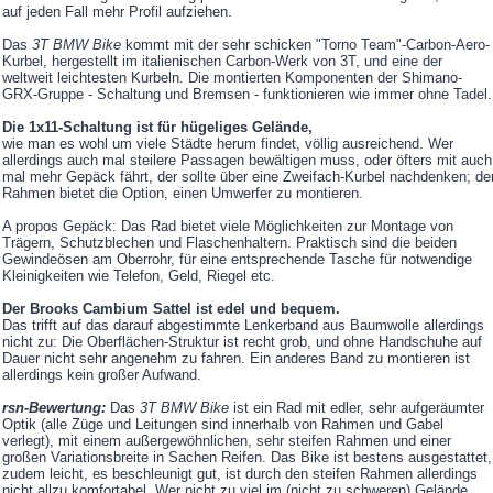
auf jeden Fall mehr Profil aufziehen.
Das
3T BMW Bike
kommt mit der sehr schicken "Torno Team"-Carbon-Aero-
Kurbel, hergestellt im italienischen Carbon-Werk von 3T, und eine der
weltweit leichtesten Kurbeln. Die montierten Komponenten der Shimano-
GRX-Gruppe - Schaltung und Bremsen - funktionieren wie immer ohne Tadel.
Die 1x11-Schaltung ist für hügeliges Gelände,
wie man es wohl um viele Städte herum findet, völlig ausreichend. Wer
allerdings auch mal steilere Passagen bewältigen muss, oder öfters mit auch
mal mehr Gepäck fährt, der sollte über eine Zweifach-Kurbel nachdenken; de
Rahmen bietet die Option, einen Umwerfer zu montieren.
A propos Gepäck: Das Rad bietet viele Möglichkeiten zur Montage von
Trägern, Schutzblechen und Flaschenhaltern. Praktisch sind die beiden
Gewindeösen am Oberrohr, für eine entsprechende Tasche für notwendige
Kleinigkeiten wie Telefon, Geld, Riegel etc.
Der Brooks Cambium Sattel ist edel und bequem.
Das trifft auf das darauf abgestimmte Lenkerband aus Baumwolle allerdings
nicht zu: Die Oberflächen-Struktur ist recht grob, und ohne Handschuhe auf
Dauer nicht sehr angenehm zu fahren. Ein anderes Band zu montieren ist
allerdings kein großer Aufwand.
rsn-Bewertung:
Das
3T BMW Bike
ist ein Rad mit edler, sehr aufgeräumter
Optik (alle Züge und Leitungen sind innerhalb von Rahmen und Gabel
verlegt), mit einem außergewöhnlichen, sehr steifen Rahmen und einer
großen Variationsbreite in Sachen Reifen. Das Bike ist bestens ausgestattet,
zudem leicht, es beschleunigt gut, ist durch den steifen Rahmen allerdings
nicht allzu komfortabel. Wer nicht zu viel im (nicht zu schweren) Gelände