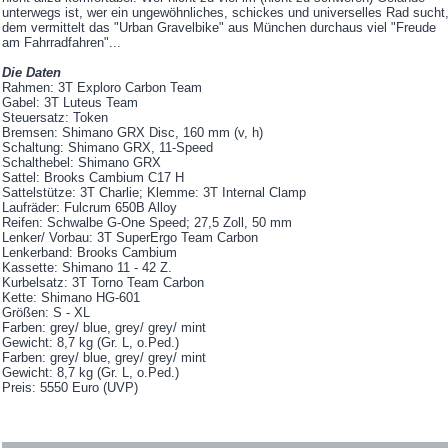
unterwegs ist, wer ein ungewöhnliches, schickes und universelles Rad sucht
dem vermittelt das "Urban Gravelbike" aus München durchaus viel "Freude
am Fahrradfahren"...
Die Daten
Rahmen: 3T Exploro Carbon Team
Gabel: 3T Luteus Team
Steuersatz: Token
Bremsen: Shimano GRX Disc, 160 mm (v, h)
Schaltung: Shimano GRX, 11-Speed
Schalthebel: Shimano GRX
Sattel: Brooks Cambium C17 H
Sattelstütze: 3T Charlie; Klemme: 3T Internal Clamp
Laufräder: Fulcrum 650B Alloy
Reifen: Schwalbe G-One Speed; 27,5 Zoll, 50 mm
Lenker/ Vorbau: 3T SuperErgo Team Carbon
Lenkerband: Brooks Cambium
Kassette: Shimano 11 - 42 Z.
Kurbelsatz: 3T Torno Team Carbon
Kette: Shimano HG-601
Größen: S - XL
Farben: grey/ blue, grey/ grey/ mint
Gewicht: 8,7 kg (Gr. L, o.Ped.)
Farben: grey/ blue, grey/ grey/ mint
Gewicht: 8,7 kg (Gr. L, o.Ped.)
Preis: 5550 Euro (UVP)