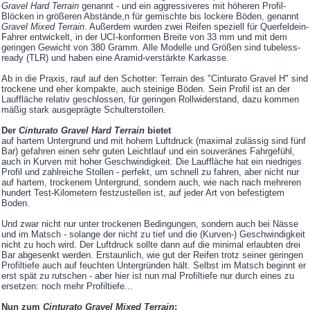
Gravel Hard Terrain
genannt - und ein aggressiveres mit höheren Profil-
Blöcken in größeren Abstände,n für gemischte bis lockere Böden, genannt
Gravel Mixed Terrain
. Außerdem wurden zwei Reifen speziell für Querfeldein-
Fahrer entwickelt, in der UCI-konformen Breite von 33 mm und mit dem
geringen Gewicht von 380 Gramm. Alle Modelle und Größen sind tubeless-
ready (TLR) und haben eine Aramid-verstärkte Karkasse.
Ab in die Praxis, rauf auf den Schotter: Terrain des "Cinturato Gravel H" sind
trockene und eher kompakte, auch steinige Böden. Sein Profil ist an der
Lauffläche relativ geschlossen, für geringen Rollwiderstand, dazu kommen
mäßig stark ausgeprägte Schulterstollen.
Der
Cinturato Gravel Hard Terrain
bietet
auf hartem Untergrund und mit hohem Luftdruck (maximal zulässig sind fünf
Bar) gefahren einen sehr guten Leichtlauf und ein souveränes Fahrgefühl,
auch in Kurven mit hoher Geschwindigkeit. Die Lauffläche hat ein niedriges
Profil und zahlreiche Stollen - perfekt, um schnell zu fahren, aber nicht nur
auf hartem, trockenem Untergrund, sondern auch, wie nach nach mehreren
hundert Test-Kilometern festzustellen ist, auf jeder Art von befestigtem
Boden.
Und zwar nicht nur unter trockenen Bedingungen, sondern auch bei Nässe
und im Matsch - solange der nicht zu tief und die (Kurven-) Geschwindigkeit
nicht zu hoch wird. Der Luftdruck sollte dann auf die minimal erlaubten drei
Bar abgesenkt werden. Erstaunlich, wie gut der Reifen trotz seiner geringen
Profiltiefe auch auf feuchten Untergründen hält. Selbst im Matsch beginnt er
erst spät zu rutschen - aber hier ist nun mal Profiltiefe nur durch eines zu
ersetzen: noch mehr Profiltiefe...
Nun zum
Cinturato Gravel Mixed Terrain
: