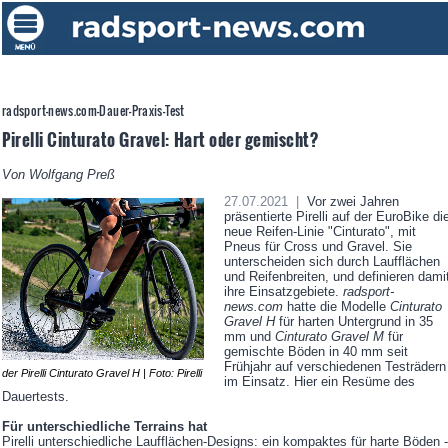
radsport-news.com-Dauer-Praxis-Test
Pirelli Cinturato Gravel: Hart oder gemischt?
Von Wolfgang Preß
27.07.2021 |
Vor zwei Jahren
präsentierte Pirelli auf der EuroBike di
neue Reifen-Linie "Cinturato", mit
Pneus für Cross und Gravel. Sie
unterscheiden sich durch Laufflächen
und Reifenbreiten, und definieren dami
ihre Einsatzgebiete.
radsport-
news.com
hatte die Modelle
Cinturato
Gravel H
für harten Untergrund in 35
mm und
Cinturato Gravel M
für
gemischte Böden in 40 mm seit
Frühjahr auf verschiedenen Testrädern
der Pirelli Cinturato Gravel H | Foto: Pirelli
im Einsatz. Hier ein Resüme des
Dauertests.
Für unterschiedliche Terrains hat
Pirelli unterschiedliche Laufflächen-Designs: ein kompaktes für harte Böden -