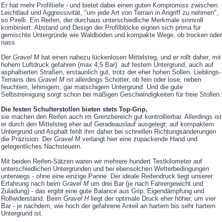
Er hat mehr Profiltiefe - und bietet dabei einen guten Kompromiss zwischen
Leichtlauf und Aggressivität, "um jede Art von Terrain in Angriff zu nehmen",
so Pirelli. Ein Reifen, der durchaus unterschiedliche Merkmale sinnvoll
kombiniert: Abstand und Design der Profilblöcke eignen sich prima für
gemischte Untergründe wie Waldböden und kompakte Wege, ob trocken oder
nass.
Der
Gravel M
hat einen nahezu lückenlosen Mittelsteg, und er rollt daher, mit
hohem Luftdruck gefahren (max 4,5 Bar) auf festem Untergrund, auch auf
asphaltierten Straßen, erstaunlich gut, trotz der eher hohen Sollen. Lieblings-
Terrains des
Gravel M
ist allerdings Schotter, ob fein oder lose, neben
feuchtem, lehmigem, gar matschigem Untergrund. Und die gute
Selbstreinigung sorgt schon bei mäßigen Geschwindigkeiten für freie Stollen.
Die festen Schulterstollen bieten stets Top-Grip,
sie machen den Reifen auch im Grenzbereich gut kontrollierbar. Allerdings ist
er durch den Mittelsteg eher auf Geradeauslauf ausgelegt; auf kompaktem
Untergrund und Asphalt fehlt ihm daher bei schnellen Richtungsänderungen
die Präzision. Der
Gravel M
verlangt hier eine zupackende Hand und
gelegentliches Nachsteuern.
Mit beiden Reifen-Sätzen waren wir mehrere hundert Testkilometer auf
unterschiedlichen Untergründen und bei ebensolchen Wetterbedingungen
unterwegs - ohne eine einzige Panne. Der ideale Reifendruck liegt unserer
Erfahrung nach beim
Gravel M
um drei Bar (je nach Fahrergewicht und
Zuladung) - das ergibt eine gute Balance aus Grip, Eigendämpfung und
Rollwiderstand. Beim
Gravel H
liegt der optimale Druck eher höher, um vier
Bar - je nachdem, wie hoch der gefahrene Anteil an hartem bis sehr hartem
Untergrund ist.