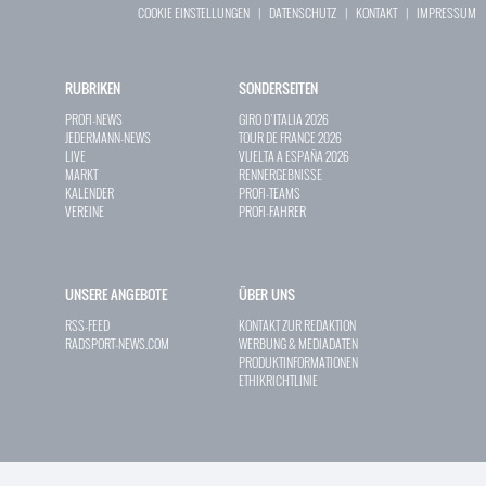
COOKIE EINSTELLUNGEN
|
DATENSCHUTZ
|
KONTAKT
|
IMPRESSUM
RUBRIKEN
SONDERSEITEN
PROFI-NEWS
GIRO D`ITALIA 2026
JEDERMANN-NEWS
TOUR DE FRANCE 2026
LIVE
VUELTA A ESPAÑA 2026
MARKT
RENNERGEBNISSE
KALENDER
PROFI-TEAMS
VEREINE
PROFI-FAHRER
UNSERE ANGEBOTE
ÜBER UNS
RSS-FEED
KONTAKT ZUR REDAKTION
RADSPORT-NEWS.COM
WERBUNG & MEDIADATEN
PRODUKTINFORMATIONEN
ETHIKRICHTLINIE