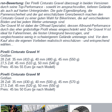
rsn-Bewertung:
Der
Pirelli Cinturato Gravel
überzeugt in beiden Versionen
durch seine Top-Performance - sowohl im anspruchsvollen, tieferen Gelände
als auch auf harten Untergründen. Die gute Eigendämpfung, die
Pannensicherheit und der gut einschätzbare Grenzbereich machen den
Cinturato Gravel zu einer guten Wahl für Biker/innen, die auf verschiedenen
Böden und bei jedem Wetter unterwegs sind.
Der
Gravel M
ist dabei der Offroad-Spezialist, dessen Allround-Performance
durch das eher grobstollige Profil etwas eingeschränkt wird. Der
Gravel H
ist
ideal für Fahrer/innen, die festen Untergrund bevorzugen, und
vergleichsweise wenig in schwierigerem Gelände unterwegs sind. Vor dem
Kauf also die eigenen Vorlieben realistisch einschätzen - und entsprechend
wählen...
Pirelli Cinturato Gravel H
Größen
28 Zoll: 35 mm (410 g), 40 mm (480 g), 45 mm (550 g)
27,5 Zoll: 45 mm (510 g), 50 mm (540 g)
Preis: 45 bis 55 Euro (je nach Modell)
Pirelli Cinturato Gravel M
Größen
28 Zoll: 35 mm (430 g), 40 mm (500 g), 45 mm (570 g)
27,5 Zoll: 45 mm (520 g), 50 mm (550 g)
Preis: 45 bis 50 Euro (je nach Modell)