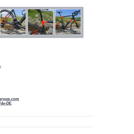
V.
sgroup.com
/de-DE