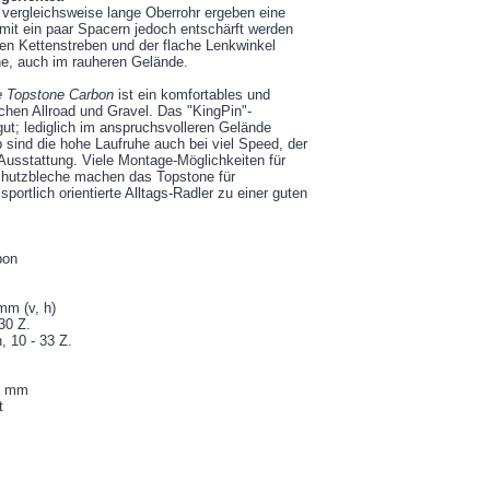
 vergleichsweise lange Oberrohr ergeben eine
 mit ein paar Spacern jedoch entschärft werden
en Kettenstreben und der flache Lenkwinkel
e, auch im rauheren Gelände.
 Topstone Carbon
ist ein komfortables und
chen Allroad und Gravel. Das "KingPin"-
ut; lediglich im anspruchsvolleren Gelände
sind die hohe Laufruhe auch bei viel Speed, der
Ausstattung. Viele Montage-Möglichkeiten für
chutzbleche machen das Topstone für
portlich orientierte Alltags-Radler zu einer guten
bon
mm (v, h)
 30 Z.
 10 - 33 Z.
,2 mm
t