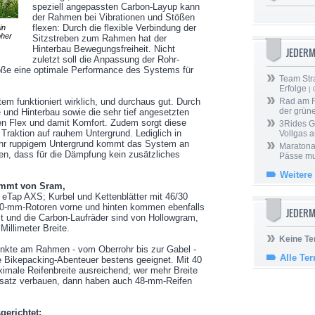
speziell angepassten Carbon-Layup kann
der Rahmen bei Vibrationen und Stößen
flexen: Durch die flexible Verbindung der
in
oher
Sitzstreben zum Rahmen hat der
Hinterbau Bewegungsfreiheit. Nicht
JEDER
zuletzt soll die Anpassung der Rohr-
ße eine optimale Performance des Systems für
Team Stra
Erfolge
| 
em funktioniert wirklich, und durchaus gut. Durch
Rad am Ri
der grün
 und Hinterbau sowie die sehr tief angesetzten
ten Flex und damit Komfort. Zudem sorgt diese
3Rides G
Traktion auf rauhem Untergrund. Lediglich in
Vollgas a
ehr ruppigem Untergrund kommt das System an
Maratona
en, dass für die Dämpfung kein zusätzliches
Pässe mus
Weitere
ammt von Sram,
e eTap AXS; Kurbel und Kettenblätter mit 46/30
60-mm-Rotoren vorne und hinten kommen ebenfalls
JEDERM
t und die Carbon-Laufräder sind von Hollowgram,
Millimeter Breite.
Keine Te
unkte am Rahmen - vom Oberrohr bis zur Gabel -
Alle Te
re Bikepacking-Abenteuer bestens geeignet. Mit 40
aximale Reifenbreite ausreichend; wer mehr Breite
radsatz verbauen, dann haben auch 48-mm-Reifen
gerichtet: