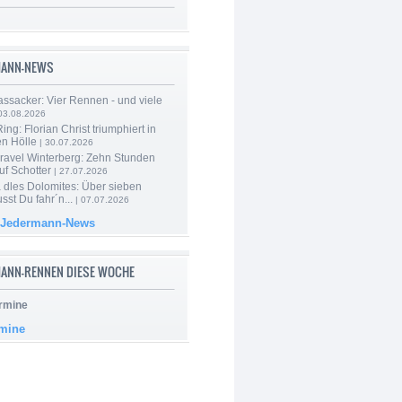
MANN-NEWS
ssacker: Vier Rennen - und viele
03.08.2026
ng: Florian Christ triumphiert in
en Hölle
| 30.07.2026
ravel Winterberg: Zehn Stunden
uf Schotter
| 27.07.2026
 dles Dolomites: Über sieben
st Du fahr´n...
| 07.07.2026
 Jedermann-News
ANN-RENNEN DIESE WOCHE
rmine
rmine