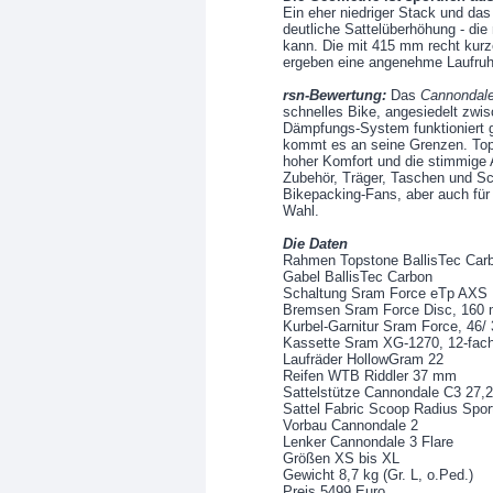
Ein eher niedriger Stack und das
deutliche Sattelüberhöhung - die
kann. Die mit 415 mm recht kurz
ergeben eine angenehme Laufruh
rsn-Bewertung:
Das
Cannondale
schnelles Bike, angesiedelt zwis
Dämpfungs-System funktioniert g
kommt es an seine Grenzen. Top 
hoher Komfort und die stimmige 
Zubehör, Träger, Taschen und S
Bikepacking-Fans, aber auch für s
Wahl.
Die Daten
Rahmen Topstone BallisTec Car
Gabel BallisTec Carbon
Schaltung Sram Force eTp AXS
Bremsen Sram Force Disc, 160 
Kurbel-Garnitur Sram Force, 46/
Kassette Sram XG-1270, 12-fach,
Laufräder HollowGram 22
Reifen WTB Riddler 37 mm
Sattelstütze Cannondale C3 27
Sattel Fabric Scoop Radius Spor
Vorbau Cannondale 2
Lenker Cannondale 3 Flare
Größen XS bis XL
Gewicht 8,7 kg (Gr. L, o.Ped.)
Preis 5499 Euro