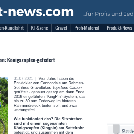
en-Rundfahrt
KT-Szene
Gravel
Profi-Material
Produkt-News
on: Königszapfen-gefedert
31.07.2021 |
Vier Jahre haben die
Entwickler von Cannondale am Rahmen-
Set ihres Gravelbikes
Topstone Carbon
getüftelt - genauer gesagt am dann Ende
2019 eingeführten "KingPin"-System, das
bis zu 30 mm Federweg im hinteren
Rahmendreieck bieten soll, und zwar
wartungsfrei.
Wie funktioniert das? Die Sitzstreben
sind mit einem sogenannten
Königszapfen (Kingpin) am Sattelrohr
Steady
befestigt, und zusammen mit dem