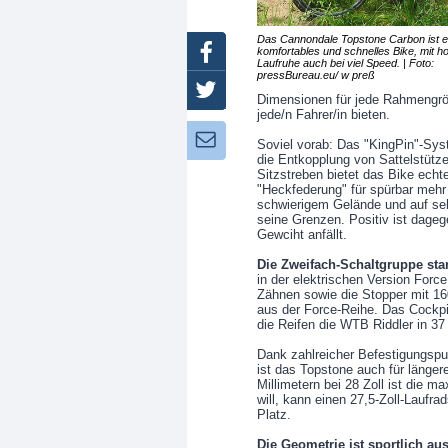
Das Cannondale Topstone Carbon ist e
Facebook
komfortables und schnelles Bike, mit h
Laufruhe auch bei viel Speed. | Foto:
pressBureau.eu/ w preß
Twitter
Dimensionen für jede Rahmengrö
jede/n Fahrer/in bieten.
Newsletter:
Soviel vorab: Das "KingPin"-Syst
die Entkopplung von Sattelstütze
Sitzstreben bietet das Bike ech
"Heckfederung" für spürbar mehr 
schwierigem Gelände und auf s
seine Grenzen. Positiv ist dageg
Gewciht anfällt.
Die Zweifach-Schaltgruppe st
in der elektrischen Version Forc
Zähnen sowie die Stopper mit 1
aus der Force-Reihe. Das Cockpi
die Reifen die WTB Riddler in 37 
Dank zahlreicher Befestigungsp
ist das Topstone auch für länge
Millimetern bei 28 Zoll ist die m
will, kann einen 27,5-Zoll-Lauf
Platz.
Die Geometrie ist sportlich aus