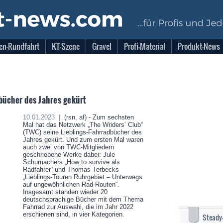
en-Rundfahrt
KT-Szene
Gravel
Profi-Material
Produkt-News
bücher des Jahres gekürt
10.01.2023 |
(rsn, af) - Zum sechsten
Mal hat das Netzwerk „The Wriders’ Club“
(TWC) seine Lieblings-Fahrradbücher des
Jahres gekürt. Und zum ersten Mal waren
auch zwei von TWC-Mitgliedern
geschriebene Werke dabei: Jule
Schumachers „How to survive als
Radfahrer“ und Thomas Terbecks
„Lieblings-Touren Ruhrgebiet – Unterwegs
auf ungewöhnlichen Rad-Routen“.
Insgesamt standen wieder 20
deutschsprachige Bücher mit dem Thema
Fahrrad zur Auswahl, die im Jahr 2022
erschienen sind, in vier Kategorien.
Steady