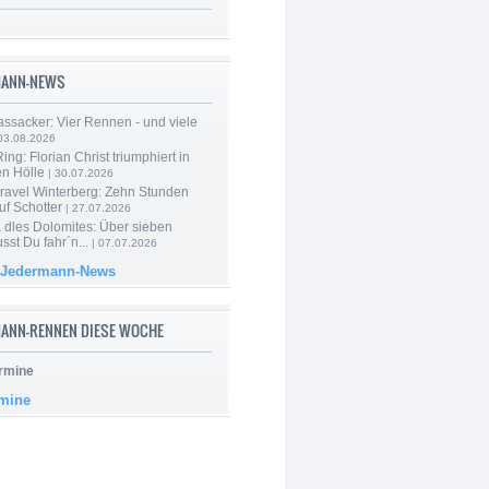
MANN-NEWS
ssacker: Vier Rennen - und viele
03.08.2026
ng: Florian Christ triumphiert in
en Hölle
| 30.07.2026
ravel Winterberg: Zehn Stunden
uf Schotter
| 27.07.2026
 dles Dolomites: Über sieben
st Du fahr´n...
| 07.07.2026
 Jedermann-News
ANN-RENNEN DIESE WOCHE
rmine
rmine