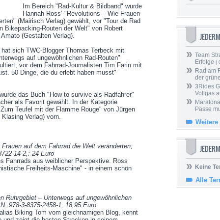
Im Bereich "Rad-Kultur & Bildband" wurde
Hannah Ross’ "Revolutions – Wie Frauen
rten" (Mairisch Verlag) gewählt, vor "Tour de Rad
n Bikepacking-Routen der Welt" von Robert
JEDER
n Amato (Gestalten Verlag).
e" hat sich TWC-Blogger Thomas Terbeck mit
Team Stra
Unterwegs auf ungewöhnlichen Rad-Routen"
Erfolge
| 
ultiert, vor dem Fahrrad-Journalisten Tim Farin mit
Rad am Ri
ist. 50 Dinge, die du erlebt haben musst"
der grün
3Rides G
Vollgas a
wurde das Buch "How to survive als Radfahrer"
er als Favorit gewählt. In der Kategorie
Maratona
t "Zum Teufel mit der Flamme Rouge" von Jürgen
Pässe mus
 Klasing Verlag) vorn.
Weitere
Frauen auf dem Fahrrad die Welt veränderten;
JEDERM
8722-14-2,: 24 Euro
s Fahrrads aus weiblicher Perspektive. Ross
Keine Te
nistische Freiheits-Maschine" - in einem schön
Alle Te
en Ruhrgebiet – Unterwegs auf ungewöhnlichen
BN: 978-3-8375-2458-1; 18,95 Euro
alias Biking Tom vom gleichnamigen Blog, kennt
 und zeigt die besten Strecken in seinem