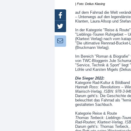
| Foto: Delius Klasing
auf dem Fahrrad die Welt verände
Facebook
– Unterwegs auf den legendärste
Klanten, Laura Allsop und Stefa
Twitter
In der Kategorie "Reise & Rout
"Lieblings-Touren Ruhrgebiet – 
(Klartext Verlag) nach vorn katap
Newsletter:
"Die ultimative Rennrad-Bucket-L
(Bruckmann Verlag).
Im Bereich "Roman & Biografie" 
von TWC-Bloggerin Jule Schumach
"Service, Technik & Sport" lieg
Löhle und Karsten Migels (Delius
Die Sieger 2022:
Kategorie Rad-Kultur & Bildband
Hannah Ross: Revolutions – Wie 
Mairisch-Verlag, ISBN: 978-3-94
Darum geht’s: Die Geschichte de
beleuchtet das Fahrrad als "femi
gestalteten Sachbuch.
Kategorie Reise & Route
Thomas Terbeck: Lieblings-Tour
Rad-Routen; Klartext-Verlag, IS
Darum geht’s: Thomas Terbeck, 
den Pott wie seine Westentasche