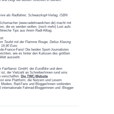
vive als Radfahrer; Schwarzkopf-Verlag, ISBN
e Schumacher (www.radelmaedchen.de) macht mit
en, die es werden wollen, (noch mehr) Lust aufs
ahlreiche Tips aus ihrem Radl-Alltag.
ort
um Teufel mit der Flamme Rouge; Delius Klasing
 19,90 Euro
-de-France-Fans! Die beiden Sport-Journalisten
erichten, wie es hinter den Kulissen des größten
 Welt aussieht.
er
FairNamic GmbH,
der
EuroBike
und dem
d ist, der Vielzahl an Schreiber/innen rund ums
 verschaffen.
Die TWC-Website
 ist eine Plattform, die Nutzern und Lesern
e, Medien, Rad-Fans und Blogger/innen verbinden
30 internationale Fahrrad-Bloggerinnen und -Blogger