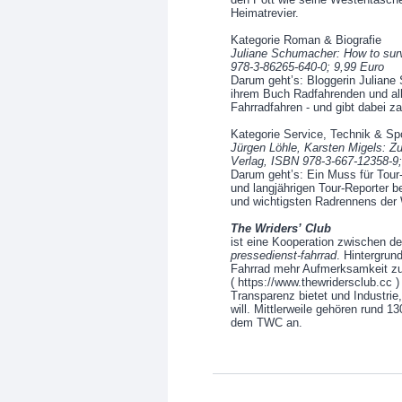
Heimatrevier.
Kategorie Roman & Biografie
Juliane Schumacher: How to sur
978-3-86265-640-0; 9,99 Euro
Darum geht’s: Bloggerin Julian
ihrem Buch Radfahrenden und all
Fahrradfahren - und gibt dabei z
Kategorie Service, Technik & Sp
Jürgen Löhle, Karsten Migels: Z
Verlag, ISBN 978-3-667-12358-9;
Darum geht’s: Ein Muss für Tour
und langjährigen Tour-Reporter b
und wichtigsten Radrennens der
The Wriders’ Club
ist eine Kooperation zwischen d
pressedienst-fahrrad
. Hintergrun
Fahrrad mehr Aufmerksamkeit zu
( https://www.thewridersclub.cc )
Transparenz bietet und Industri
will. Mittlerweile gehören rund 1
dem TWC an.