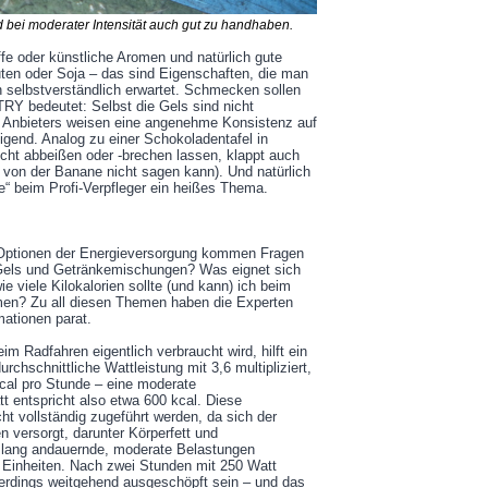
d bei moderater Intensität auch gut zu handhaben.
ffe oder künstliche Aromen und natürlich gute
uten oder Soja – das sind Eigenschaften, die man
 selbstverständlich erwartet. Schmecken sollen
TRY bedeutet: Selbst die Gels sind nicht
 Anbieters weisen eine angenehme Konsistenz auf
tigend. Analog zu einer Schokoladentafel in
eicht abbeißen oder -brechen lassen, klappt auch
 von der Banane nicht sagen kann). Und natürlich
e“ beim Profi-Verpfleger ein heißes Thema.
 Optionen der Energieversorgung kommen Fragen
 Gels und Getränkemischungen? Was eignet sich
e viele Kilokalorien sollte (und kann) ich beim
men? Zu all diesen Themen haben die Experten
ationen parat.
eim Radfahren eigentlich verbraucht wird, hilft ein
chschnittliche Wattleistung mit 3,6 multipliziert,
kcal pro Stunde – eine moderate
t entspricht also etwa 600 kcal. Diese
t vollständig zugeführt werden, da sich der
 versorgt, darunter Körperfett und
r lang andauernde, moderate Belastungen
ve Einheiten. Nach zwei Stunden mit 250 Watt
erdings weitgehend ausgeschöpft sein – und das