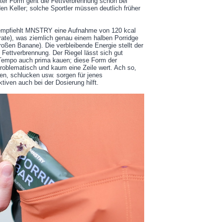
uter Form geht die Fettverbrennung schon bei
en Keller; solche Sportler müssen deutlich früher
t empfiehlt MNSTRY eine Aufnahme von 120 kcal
rate), was ziemlich genau einem halben Porridge
großen Banane). Die verbleibende Energie stellt der
 Fettverbrennung. Der Riegel lässt sich gut
 Tempo auch prima kauen; diese Form der
problematisch und kaum eine Zeile wert. Ach so,
en, schlucken usw. sorgen für jenes
tiven auch bei der Dosierung hilft.