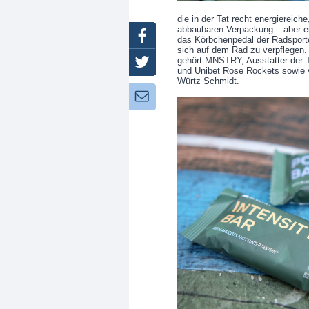
die in der Tat recht energiereiche
abbaubaren Verpackung – aber ein
Facebook
das Körbchenpedal der Radsporte
sich auf dem Rad zu verpflegen. 
gehört MNSTRY, Ausstatter der
Twitter
und Unibet Rose Rockets sowie v
Würtz Schmidt.
Newsletter: