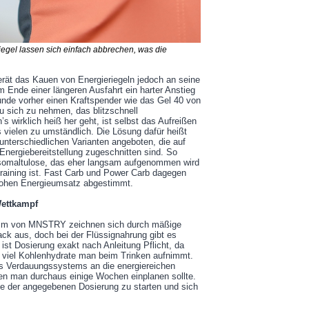
iegel lassen sich einfach abbrechen, was die
erät das Kauen von Energieriegeln jedoch an seine
 Ende einer längeren Ausfahrt ein harter Anstieg
stunde vorher einen Kraftspender wie das Gel 40 von
 sich zu nehmen, das blitzschnell
s wirklich heiß her geht, ist selbst das Aufreißen
 vielen zu umständlich. Die Lösung dafür heißt
nterschiedlichen Varianten angeboten, die auf
Energiebereitstellung zugeschnitten sind. So
Isomaltulose, das eher langsam aufgenommen wird
training ist. Fast Carb und Power Carb dagegen
 hohen Energieumsatz abgestimmt.
Wettkampf
mm von MNSTRY zeichnen sich durch mäßige
 aus, doch bei der Flüssignahrung gibt es
 ist Dosierung exakt nach Anleitung Pflicht, da
 viel Kohlenhydrate man beim Trinken aufnimmt.
es Verdauungssystems an die energiereichen
en man durchaus einige Wochen einplanen sollte.
e der angegebenen Dosierung zu starten und sich