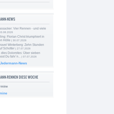
MANN-NEWS
ssacker: Vier Rennen - und viele
03.08.2026
ng: Florian Christ triumphiert in
en Hölle
| 30.07.2026
ravel Winterberg: Zehn Stunden
uf Schotter
| 27.07.2026
 dles Dolomites: Über sieben
st Du fahr´n...
| 07.07.2026
 Jedermann-News
ANN-RENNEN DIESE WOCHE
rmine
rmine