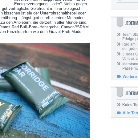
Energieversorgung... oder? Nichts gegen
, gut verträgliche Gelbfrucht in ihrer biologisch
 bisschen ist sie der Unterrohrschalthebel oder
rnährung. Längst gibt es effizientere Methoden,
JEDER
Zu den Anbietern, die derzeit in aller Munde sind,
 Teams Red Bull–Bora–Hansgrohe, Canyon//SRAM
on Einzelstartern wie dem Gravel-Profi Mads
Team Stra
Erfolge
| 
Rad am Ri
der grün
3Rides G
Vollgas a
Maratona
Pässe mus
Weitere
JEDERM
Keine Te
Alle Te