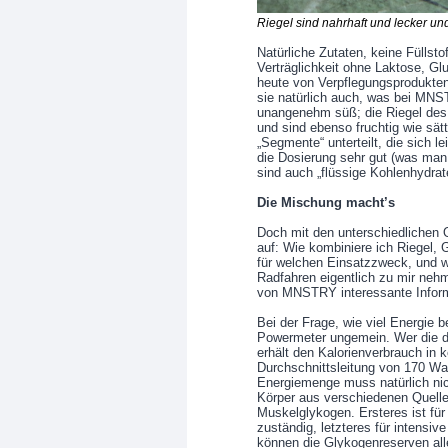
Riegel sind nahrhaft und lecker un
Natürliche Zutaten, keine Füllsto
Verträglichkeit ohne Laktose, Gl
heute von Verpflegungsprodukten
sie natürlich auch, was bei MNS
unangenehm süß; die Riegel des
und sind ebenso fruchtig wie sät
„Segmente“ unterteilt, die sich l
die Dosierung sehr gut (was man
sind auch „flüssige Kohlenhydrat
Die Mischung macht’s
Doch mit den unterschiedlichen
auf: Wie kombiniere ich Riegel,
für welchen Einsatzzweck, und wi
Radfahren eigentlich zu mir neh
von MNSTRY interessante Inform
Bei der Frage, wie viel Energie b
Powermeter ungemein. Wer die dur
erhält den Kalorienverbrauch in 
Durchschnittsleitung von 170 Wat
Energiemenge muss natürlich nich
Körper aus verschiedenen Quellen
Muskelglykogen. Ersteres ist fü
zuständig, letzteres für intensi
können die Glykogenreserven all