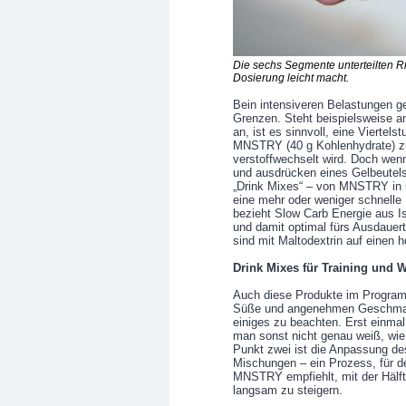
Die sechs Segmente unterteilten R
Dosierung leicht macht.
Bein intensiveren Belastungen g
Grenzen. Steht beispielsweise am
an, ist es sinnvoll, eine Viertel
MNSTRY (40 g Kohlenhydrate) zu
verstoffwechselt wird. Doch wenn’
und ausdrücken eines Gelbeutels
„Drink Mixes“ – von MNSTRY in u
eine mehr oder weniger schnelle 
bezieht Slow Carb Energie aus 
und damit optimal fürs Ausdauer
sind mit Maltodextrin auf einen
Drink Mixes für Training und 
Auch diese Produkte im Progra
Süße und angenehmen Geschmack
einiges zu beachten. Erst einmal
man sonst nicht genau weiß, wie
Punkt zwei ist die Anpassung d
Mischungen – ein Prozess, für d
MNSTRY empfiehlt, mit der Hälft
langsam zu steigern.