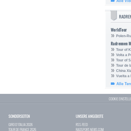
Alle Vi
RADRE
WorldTour
Polen-Ru
Radrennen 
Tour of
Volta a P
Tour of 
Tour de 
China Xi
Vuelta a
Alle Te
COOKIE EINSTEL
SONDERSEITEN
UNSERE ANGEBOTE
GIRO D`ITALIA 2026
RSS-FEED
TOUR DE FRANCE 2026
RADSPORT-NEWS.COM