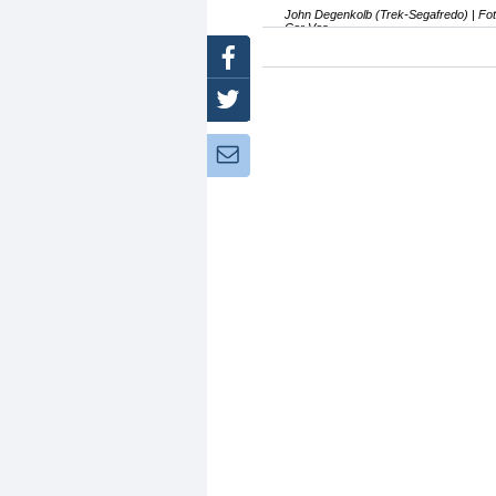
John Degenkolb (Trek-Segafredo) | Fot
Cor Vos
Facebook
Twitter
Newsletter: