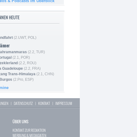
deos & Podcasts im Überblick
NNEN HEUTE
ndfahrt
(2.UWT, POL)
Männer
 Kahramanmaras
(2.2, TUR)
ortugal
(2.1, POR)
Szeklerland
(2.2, ROU)
la Guadeloupe
(2.2, FRA)
zang Trans-Himalaya
(2.1, CHN)
 Burgos
(2.Pro, ESP)
rmine
LUNGEN
|
DATENSCHUTZ
|
KONTAKT
|
IMPRESSUM
ÜBER UNS
KONTAKT ZUR REDAKTION
WERBUNG & MEDIADATEN