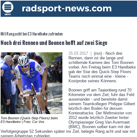
Mit Rang acht bei E3 Harelbeke zufrieden
Noch drei Rennen und Boonen hofft auf zwei Siege
25.03.2017 |
(rsn) - Noch drei
Rennen, dann ist die lange und
schillernde Karriere des Tom Boonen
vorbei. Am Freitag beim E3 Harelbeke
gab der Star des Quick-Step Floors
Teams noch einmal eine - kleine -
Kostprobe seines Könnens.
Boonen griff am Taaienberg rund 70
Kilometer vor dem Ziel, fuhr das Feld
auseinander - und bereitete damit
seinem Teamkollegen Philippe Gilbert
letztlich den Boden für dessen
Konterattacke. Der Weltmeister von
2012 wurde letztlich Zweiter hinter
Tom Boonen (Quick-Step Floors) beim
E3 Harelbeke | Foto: Cor Vos
Olympiasieger Greg Van Avermaet
(BMC), Boonen selber kam mit der
Verfolgergruppe 52 Sekunden später ins Ziel, belegte Rang acht und war mit
seinem Arbeitstag zufrieden.