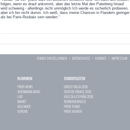
folgen, wenn es drauf ankommt, aber das letzte Mal den Paterberg hinauf
wird schwierig - allerdings nicht unmöglich Ich werde es sicherlich probieren,
aber ich bin nicht dumm. Ich weiß, dass meine Chancen in Flandern geringer
als bei Paris-Roubaix sein werden.“
COOKIE EINSTELLUNGEN
|
DATENSCHUTZ
|
KONTAKT
|
IMPRESSUM
RUBRIKEN
SONDERSEITEN
PROFI-NEWS
GIRO D`ITALIA 2026
JEDERMANN-NEWS
TOUR DE FRANCE 2026
LIVE
VUELTA A ESPAÑA 2026
MARKT
RENNERGEBNISSE
KALENDER
PROFI-TEAMS
VEREINE
PROFI-FAHRER