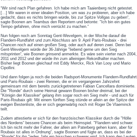
“Wir sind nach Plan gefahren. Ich habe mich am Taaienberg nicht getestet.
[…] Wir waren in einer idealen Position, um was zu probieren, aber ich habe
gedacht, dass es nichts bringen würde, bis zur Spitze Vollgas zu geben“,
sagte Boonen am Teambus den Reportern und betonte: "Ich bin ein gutes
Tempo gefahren, ohne mich verrückt zu machen.“
Nun folgen noch am Sonntag Gent-Wevelgem, in der Woche darauf die
Flandern-Rundfahrt und zum Abschluss am 9. April Paris-Roubaix - drei
Chancen noch auf einen großen Sieg, oder auch auf deren zwei. Denn bei
Gent-Wevelgem würde der 36-Jährige "liebend gerne um den Sieg
mitsprinten“, wie Boonen grinsend anmerkte. Es wäre sein vierter nach 2004,
2011 und 2012 und der würde ihn zum alleinigen Rekordhalter machen.
Bisher liegt Boonen gleichauf mit Eddy Merckx, Rick Van Looy und Mario
Cipollini.
Und dann folgen ja noch die beiden Radsport-Monumente Flandern-Rundfahrt
und Paris-Roubaix - zwei Rennen, die er im vergangenen Jahrzehnt
gemeinsam mit dem bereits zurückgetretenen Fabian Cancellara dominierte.
Die "Ronde“ durch seine Heimat gewann Boonen bisher dreimal, bei der
"Königin der Klassiker“ gelang ihm sogar noch ein Sieg mehr - und auch für
Paris-Roubaix gilt: Mit einem fünften Sieg stünde er allein an der Spitze der
ewigen Bestenliste, die er sich gegenwärtig noch mit Roger De Vlaeminck
teilt.
Zudem attestierte er sich für den französischen Klassiker durch die "Hölle
des Nordens“ bessere Chancen als beim Heimspiel. "Flandern wird schwer.
Ich bin nicht mehr der Fahrer, der allein am Paterberg gehen kann, aber für
Roubaix ist alles in Ordnung“, sagte Boonen und fügte an, dass es bei der
"Ronde“ für ihn "jedes Jahr ein bisschen schwerer wird. Ich kann den Leuten