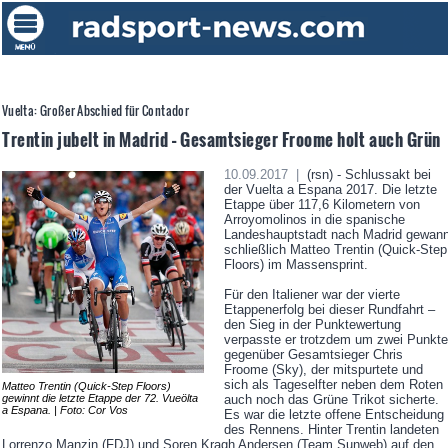
Vuelta: Großer Abschied für Contador
Trentin jubelt in Madrid – Gesamtsieger Froome holt auch Grün
10.09.2017 |
(rsn) - Schlussakt bei
der Vuelta a Espana 2017. Die letzte
Etappe über 117,6 Kilometern von
Arroyomolinos in die spanische
Landeshauptstadt nach Madrid gewan
schließlich Matteo Trentin (Quick-Step
Floors) im Massensprint.
Für den Italiener war der vierte
Etappenerfolg bei dieser Rundfahrt –
den Sieg in der Punktewertung
verpasste er trotzdem um zwei Punkte
gegenüber Gesamtsieger Chris
Froome (Sky), der mitspurtete und
sich als Tageselfter neben dem Roten
Matteo Trentin (Quick-Step Floors)
gewinnt die letzte Etappe der 72. Vueölta
auch noch das Grüne Trikot sicherte.
a Espana. | Foto: Cor Vos
Es war die letzte offene Entscheidung
des Rennens. Hinter Trentin landeten
Lorrenzo Manzin (FDJ) und Soren Kragh Andersen (Team Sunweb) auf den