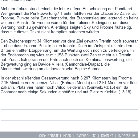
Mehr im Fokus stand jedoch die letzte offene Entscheidung der Rundfahrt:
Wer gewinnt die Punktewertung? Trentin fehlten vor der Etappe 26 Zähler auf
Froome, Punkte beim Zwischensprint, der Etappensieg und letztendlich kein
weiteren Punkte für Froome waren für den Italiener Bedingung, um diese
Wertung noch zu gewinnen. Allerdings zeigten Sky und Froome frühzeitig,
dass sie dieses Trikot nicht kampflos aufgeben würden.
Den Zwischensprint 34 Kilometer vor dem Ziel gewann Trentin noch souverä
– ohne dass Froome Punkte holen konnte. Doch im Zielsprint reichte dem
Briten ein elfter Etappenrang, um die Wertung doch noch zu verteidigen. In
der Endabrechnung wies er mit 158 Punkten zwei Zähler mehr als Trentin
auf. Zusätzlich gewann der Brite auch noch die Kombinationswertung, die
Bergwertung ging an Davide Villella (Cannondale-Drapac), die
Mannschaftswertung an die kasachische Equipe Astana.
In der abschließenden Gesamtwertung nach 3.297 Kilometern lag Froome
2:15 Minuten vor Vincenzo Nibali (Bahrain-Merida) und 2:51 Minuten vor Ilnur
Zakarin. Platz vier nahm noch Wilco Kelderman (Sunweb/+3:15) ein, da
Contador noch einige Sekunden einbüßte und auf Platz zurückfiel (+3:18).
COOKIE EINSTELLUNGEN
|
DATENSCHUTZ
|
KONTAKT
|
IMPRESSUM