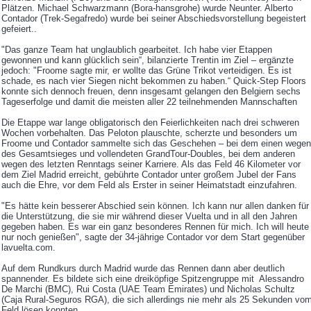
Plätzen. Michael Schwarzmann (Bora-hansgrohe) wurde Neunter. Alberto
Contador (Trek-Segafredo) wurde bei seiner Abschiedsvorstellung begeistert
gefeiert..
"Das ganze Team hat unglaublich gearbeitet. Ich habe vier Etappen
gewonnen und kann glücklich sein“, bilanzierte Trentin im Ziel – ergänzte
jedoch: "Froome sagte mir, er wollte das Grüne Trikot verteidigen. Es ist
schade, es nach vier Siegen nicht bekommen zu haben.“ Quick-Step Floors
konnte sich dennoch freuen, denn insgesamt gelangen den Belgiern sechs
Tageserfolge und damit die meisten aller 22 teilnehmenden Mannschaften
Die Etappe war lange obligatorisch den Feierlichkeiten nach drei schweren
Wochen vorbehalten. Das Peloton plauschte, scherzte und besonders um
Froome und Contador sammelte sich das Geschehen – bei dem einen wegen
des Gesamtsieges und vollendeten GrandTour-Doubles, bei dem anderen
wegen des letzten Renntags seiner Karriere. Als das Feld 46 Kilometer vor
dem Ziel Madrid erreicht, gebührte Contador unter großem Jubel der Fans
auch die Ehre, vor dem Feld als Erster in seiner Heimatstadt einzufahren.
"Es hätte kein besserer Abschied sein können. Ich kann nur allen danken für
die Unterstützung, die sie mir während dieser Vuelta und in all den Jahren
gegeben haben. Es war ein ganz besonderes Rennen für mich. Ich will heute
nur noch genießen", sagte der 34-jährige Contador vor dem Start gegenüber
lavuelta.com.
Auf dem Rundkurs durch Madrid wurde das Rennen dann aber deutlich
spannender. Es bildete sich eine dreiköpfige Spitzengruppe mit Alessandro
De Marchi (BMC), Rui Costa (UAE Team Emirates) und Nicholas Schultz
(Caja Rural-Seguros RGA), die sich allerdings nie mehr als 25 Sekunden vo
Feld lösen konnten.