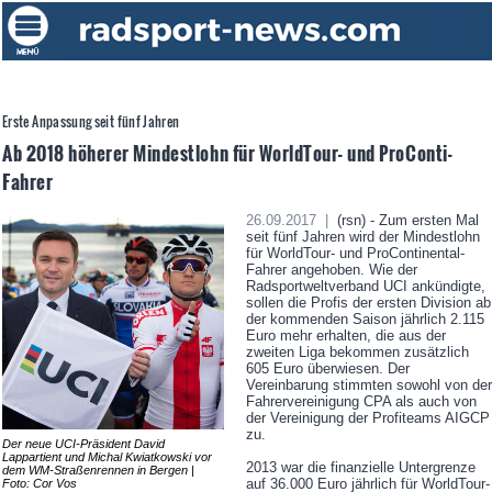
Erste Anpassung seit fünf Jahren
Ab 2018 höherer Mindestlohn für WorldTour- und ProConti-
Fahrer
26.09.2017 |
(rsn) - Zum ersten Mal
seit fünf Jahren wird der Mindestlohn
für WorldTour- und ProContinental-
Fahrer angehoben. Wie der
Radsportweltverband UCI ankündigte,
sollen die Profis der ersten Division ab
der kommenden Saison jährlich 2.115
Euro mehr erhalten, die aus der
zweiten Liga bekommen zusätzlich
605 Euro überwiesen. Der
Vereinbarung stimmten sowohl von der
Fahrervereinigung CPA als auch von
der Vereinigung der Profiteams AIGCP
zu.
Der neue UCI-Präsident David
Lappartient und Michal Kwiatkowski vor
2013 war die finanzielle Untergrenze
dem WM-Straßenrennen in Bergen |
auf 36.000 Euro jährlich für WorldTour-
Foto: Cor Vos