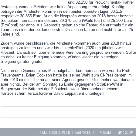
und 32.250 für ProContinental- Fahrer
festgelegt worden. Seitdem war keine Anpassung mehr erfolgt. Künftig
betragen die Mindesteinkommen in den beiden obersten Ligen 38.115
respektive 30.855 Euro. Auch die Neoprofis werden ab 2018 besser bezahlt.
Sie bekommen dann mindestens 29.370 Euro (WorldTour) und 25.300 Euro
(ProConti) per anno. Als Neoprofis gelten solche Fahrer, die erstmals für ein
Team aus einer der beiden obersten Divisionen fahren und nicht älter als 25
Jahre sind.
Zudem wurde beschlossen, die Mindesteinkommen auch über 2018 hinaus
ansteigen zu lassen und zwar bis einschließlich 2020 um jährlich zwei
Prozent. Danach soll über eine neue Vereinbarung gesprochen werden. Sollte
es dabei zu keiner Einigung kommen, würden wieder die bisherigen
Steigerungsraten greifen.
Nicht in den Genuss eines Minimalgehalts kommen nach wie vor die Profi-
Frauenteams. Brian Cookson hatte bei seiner Wahl zum CI-Präsidenten im
Jahr 2013 dieses Thema auf seine Agenda gesetzt. Geschehen war danach
aber nichts. Bei der am Sonntag zu Ende gegangenen Straßen-WM in
Bergen war der Brite bei der Präsidentenwahl überraschend seinem
französischen Herausforderer David Lappartient unterlegen.
COOKIE EINSTELLUNGEN
|
DATENSCHUTZ
|
KONTAKT
|
IMPRESSUM