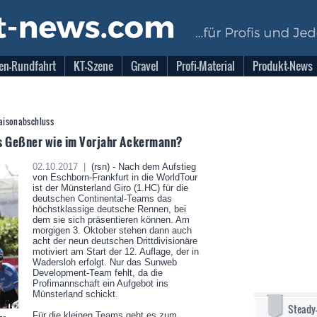
en-Rundfahrt
KT-Szene
Gravel
Profi-Material
Produkt-News
Saisonabschluss
s Geßner wie im Vorjahr Ackermann?
02.10.2017 |
(rsn) - Nach dem Aufstieg
von Eschborn-Frankfurt in die WorldTour
ist der Münsterland Giro (1.HC) für die
deutschen Continental-Teams das
höchstklassige deutsche Rennen, bei
dem sie sich präsentieren können. Am
morgigen 3. Oktober stehen dann auch
acht der neun deutschen Drittdivisionäre
motiviert am Start der 12. Auflage, der in
Wadersloh erfolgt. Nur das Sunweb
Development-Team fehlt, da die
Profimannschaft ein Aufgebot ins
Münsterland schickt.
Steady
Für die kleinen Teams geht es zum