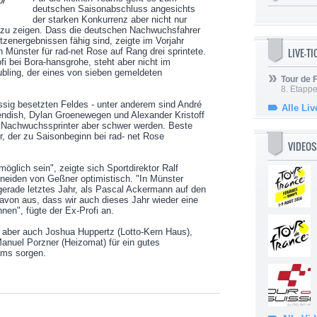
or
deutschen Saisonabschluss angesichts
der starken Konkurrenz aber nicht nur
 zu zeigen. Dass die deutschen Nachwuchsfahrer
zenergebnissen fähig sind, zeigte im Vorjahr
LIVE-T
Münster für rad-net Rose auf Rang drei sprintete.
ofi bei Bora-hansgrohe, steht aber nicht im
bling, der eines von sieben gemeldeten
Tour de
8. Etappe
sig besetzten Feldes - unter anderem sind André
Alle Liv
vendish, Dylan Groenewegen und Alexander Kristoff
en Nachwuchssprinter aber schwer werden. Beste
 der zu Saisonbeginn bei rad- net Rose
VIDEOS
möglich sein", zeigte sich Sportdirektor Ralf
neiden von Geßner optimistisch. "In Münster
gerade letztes Jahr, als Pascal Ackermann auf den
 davon aus, dass wir auch dieses Jahr wieder eine
nnen", fügte der Ex-Profi an.
 aber auch Joshua Huppertz (Lotto-Kern Haus),
anuel Porzner (Heizomat) für ein gutes
ams sorgen.