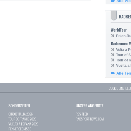
Alle Vi
RADRE
WorldTour
Polen-Ru
Radrennen 
Volta a P
Tour of 
Tour de 
Vuelta a
Alle Te
COOKIE EINSTEL
SONDERSEITEN
UNSERE ANGEBOTE
GIRO D`ITALIA 2026
RSS-FEED
TOUR DE FRANCE 2026
RADSPORT-NEWS.COM
VUELTA A ESPAÑA 2026
RENNERGEBNISSE