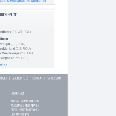
deos & Podcasts im Überblick
NNEN HEUTE
ndfahrt
(2.UWT, POL)
Männer
ortugal
(2.1, POR)
Szeklerland
(2.2, ROU)
la Guadeloupe
(2.2, FRA)
 Burgos
(2.Pro, ESP)
rmine
LUNGEN
|
DATENSCHUTZ
|
KONTAKT
|
IMPRESSUM
ÜBER UNS
KONTAKT ZUR REDAKTION
WERBUNG & MEDIADATEN
PRODUKTINFORMATIONEN
ETHIKRICHTLINIE