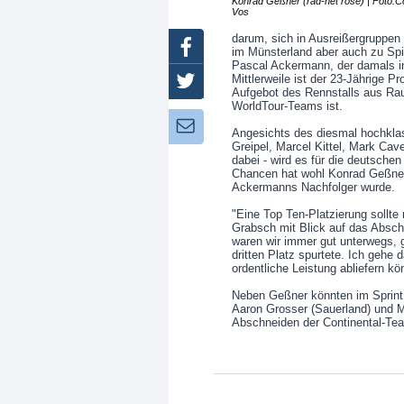
Konrad Geßner (rad-net rose) | Foto:C
Vos
darum, sich in Ausreißergruppen
Facebook
im Münsterland aber auch zu Spit
Pascal Ackermann, der damals in 
Mittlerweile ist der 23-Jährige Pr
Twitter
Aufgebot des Rennstalls aus Rau
WorldTour-Teams ist.
Newsletter:
Angesichts des diesmal hochklas
Greipel, Marcel Kittel, Mark Ca
dabei - wird es für die deutsch
Chancen hat wohl Konrad Geßner,
Ackermanns Nachfolger wurde.
"Eine Top Ten-Platzierung sollte 
Grabsch mit Blick auf das Absch
waren wir immer gut unterwegs, 
dritten Platz spurtete. Ich gehe
ordentliche Leistung abliefern kö
Neben Geßner könnten im Sprint
Aaron Grosser (Sauerland) und M
Abschneiden der Continental-Te