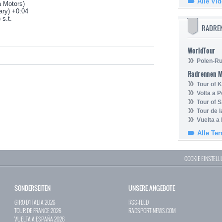
Alle Vi
a Motors)
ary) +0:04
 s.t.
RADRE
WorldTour
Polen-Ru
Radrennen 
Tour of
Volta a P
Tour of 
Tour de 
Vuelta a
Alle Te
COOKIE EINSTEL
SONDERSEITEN
UNSERE ANGEBOTE
GIRO D`ITALIA 2026
RSS-FEED
TOUR DE FRANCE 2026
RADSPORT-NEWS.COM
VUELTA A ESPAÑA 2026