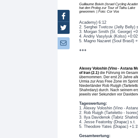
Guillaume Boivin (Israel Cycling Acade
hat den Prolog zur Tour of Taihu Lake
gewonnen. | Foto: Cor Vos
Facebook
Academy) 6:12
2. Serghei Tvetcov (Jelly Belly) s
Twitter
3. Morgan Smith (St. George) +0
4. Andriy Vasylyuk (Kolss) +0:02
5. Magno Nazaret (Soul Brasil) 
Newsletter:
+++
Alexey Voloshin (Vino - Astana M
of Iran (2.1)
die Führung im Gesamt
übernommen. Der erst 20 Jahre alt
Urmia zur Aras Free Zone im Sprint
Niederländer Rob Ruijgh (Tartelett
Shahrdary) durch. Nach seinem erst
jeweils vier Sekunden vor Daviden
Tageswertung:
1. Alexey Voloshin (Vino - Astan
2. Rob Ruijgh (Tarteletto - Isorex)
3. Ilya Davidenok (Tabriz Shahrd
4. Jesse Featonby (Drapac) s.t.
5. Theodore Yates (Drapac) +1:1
Gesamtwertung: