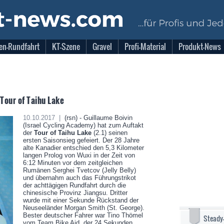
en-Rundfahrt
KT-Szene
Gravel
Profi-Material
Produkt-News
 Tour of Taihu Lake
10.10.2017 |
(rsn) - Guillaume Boivin
(Israel Cycling Academy) hat zum Auftakt
der
Tour of Taihu Lake
(2.1) seinen
ersten Saisonsieg gefeiert. Der 28 Jahre
alte Kanadier entschied den 5,3 Kilometer
langen Prolog von Wuxi in der Zeit von
6:12 Minuten vor dem zeitgleichen
Rumänen Serghei Tvetcov (Jelly Belly)
und übernahm auch das Führungstrikot
der achttägigen Rundfahrt durch die
chinesische Provinz Jiangsu. Dritter
wurde mit einer Sekunde Rückstand der
Neuseeländer Morgan Smith (St. George).
Bester deutscher Fahrer war Tino Thömel
Steady
vom Team Bike Aid, der 24 Sekunden