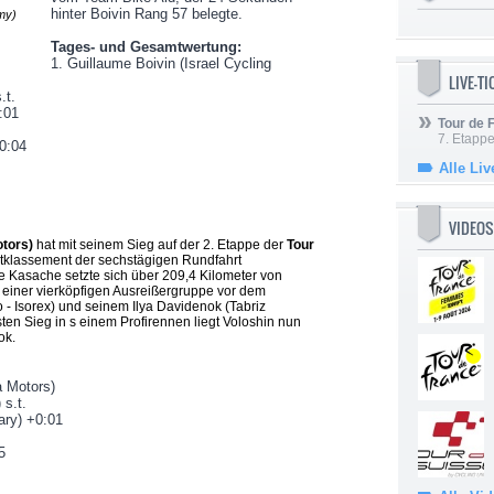
hinter Boivin Rang 57 belegte.
my)
Tages- und Gesamtwertung:
1. Guillaume Boivin (Israel Cycling
LIVE-T
.t.
:01
Tour de
7. Etappe
+0:04
Alle Liv
VIDEOS
otors)
hat mit seinem Sieg auf der 2. Etappe der
Tour
klassement der sechstägigen Rundfahrt
e Kasache setzte sich über 209,4 Kilometer von
 einer vierköpfigen Ausreißergruppe vor dem
o - Isorex) und seinem Ilya Davidenok (Tabriz
en Sieg in s einem Profirennen liegt Voloshin nun
ok.
a Motors)
 s.t.
ary) +0:01
5