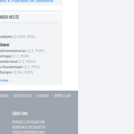
deos & Podcasts im Überblick
NNEN HEUTE
ndfahrt
(2.UWT, POL)
Männer
 Kahramanmaras
(2.2, TUR)
ortugal
(2.1, POR)
Szeklerland
(2.2, ROU)
la Guadeloupe
(2.2, FRA)
 Burgos
(2.Pro, ESP)
rmine
LUNGEN
|
DATENSCHUTZ
|
KONTAKT
|
IMPRESSUM
ÜBER UNS
KONTAKT ZUR REDAKTION
WERBUNG & MEDIADATEN
PRODUKTINFORMATIONEN