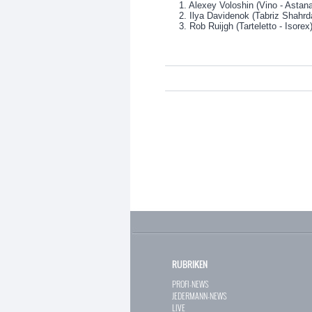
1. Alexey Voloshin (Vino - Astan
2. Ilya Davidenok (Tabriz Shahrd
3. Rob Ruijgh (Tarteletto - Isorex)
RUBRIKEN
PROFI-NEWS
JEDERMANN-NEWS
LIVE