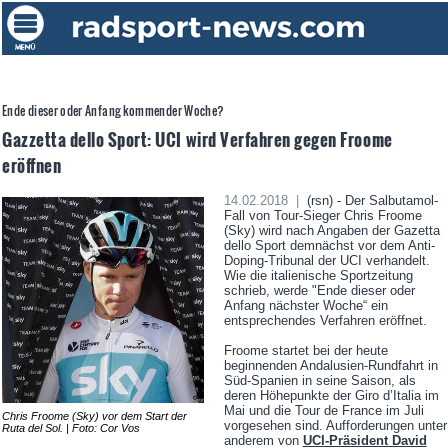
Ende dieser oder Anfang kommender Woche?
Gazzetta dello Sport: UCI wird Verfahren gegen Froome
eröffnen
14.02.2018 |
(rsn) - Der Salbutamol-
Fall von Tour-Sieger Chris Froome
(Sky) wird nach Angaben der Gazetta
dello Sport demnächst vor dem Anti-
Doping-Tribunal der UCI verhandelt.
Wie die italienische Sportzeitung
schrieb, werde "Ende dieser oder
Anfang nächster Woche“ ein
entsprechendes Verfahren eröffnet.
Froome startet bei der heute
beginnenden Andalusien-Rundfahrt in
Süd-Spanien in seine Saison, als
deren Höhepunkte der Giro d’Italia im
Mai und die Tour de France im Juli
Chris Froome (Sky) vor dem Start der
vorgesehen sind. Aufforderungen unter
Ruta del Sol. | Foto: Cor Vos
anderem von
UCI-Präsident David