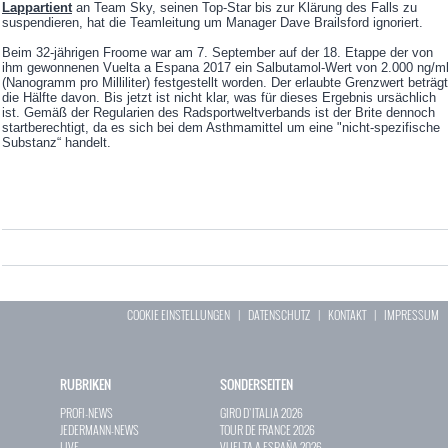
Lappartient
an Team Sky, seinen Top-Star bis zur Klärung des Falls zu
suspendieren, hat die Teamleitung um Manager Dave Brailsford ignoriert.
Beim 32-jährigen Froome war am 7. September auf der 18. Etappe der von
ihm gewonnenen Vuelta a Espana 2017 ein Salbutamol-Wert von 2.000 ng/m
(Nanogramm pro Milliliter) festgestellt worden. Der erlaubte Grenzwert beträgt
die Hälfte davon. Bis jetzt ist nicht klar, was für dieses Ergebnis ursächlich
ist. Gemäß der Regularien des Radsportweltverbands ist der Brite dennoch
startberechtigt, da es sich bei dem Asthmamittel um eine "nicht-spezifische
Substanz“ handelt.
COOKIE EINSTELLUNGEN
|
DATENSCHUTZ
|
KONTAKT
|
IMPRESSUM
RUBRIKEN
SONDERSEITEN
PROFI-NEWS
GIRO D`ITALIA 2026
JEDERMANN-NEWS
TOUR DE FRANCE 2026
LIVE
VUELTA A ESPAÑA 2026