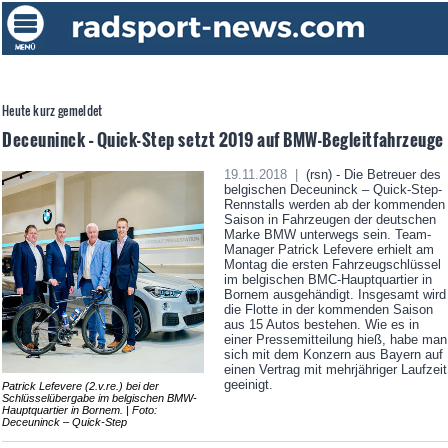
Heute kurz gemeldet
Deceuninck – Quick-Step setzt 2019 auf BMW-Begleitfahrzeuge
19.11.2018 |
(rsn) - Die Betreuer des
belgischen Deceuninck – Quick-Step-
Rennstalls werden ab der kommenden
Saison in Fahrzeugen der deutschen
Marke BMW unterwegs sein. Team-
Manager Patrick Lefevere erhielt am
Montag die ersten Fahrzeugschlüssel
im belgischen BMC-Hauptquartier in
Bornem ausgehändigt. Insgesamt wird
die Flotte in der kommenden Saison
aus 15 Autos bestehen. Wie es in
einer Pressemitteilung hieß, habe man
sich mit dem Konzern aus Bayern auf
einen Vertrag mit mehrjähriger Laufzeit
geeinigt.
Patrick Lefevere (2.v.re.) bei der
Schlüsselübergabe im belgischen BMW-
Hauptquartier in Bornem. | Foto:
Deceuninck – Quick-Step