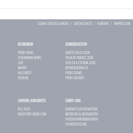
COOKIE EINSTELLUNGEN
|
DATENSCHUTZ
|
KONTAKT
|
IMPRESSUM
RUBRIKEN
SONDERSEITEN
PROFI-NEWS
GIRO D`ITALIA 2026
JEDERMANN-NEWS
TOUR DE FRANCE 2026
LIVE
VUELTA A ESPAÑA 2026
MARKT
RENNERGEBNISSE
KALENDER
PROFI-TEAMS
VEREINE
PROFI-FAHRER
UNSERE ANGEBOTE
ÜBER UNS
RSS-FEED
KONTAKT ZUR REDAKTION
RADSPORT-NEWS.COM
WERBUNG & MEDIADATEN
PRODUKTINFORMATIONEN
ETHIKRICHTLINIE