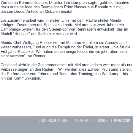
Wie deren Kommunikations-Direktor Tim Bampton sagte, geht die Initiative
dazu auf eine Idee des Teameigners Prinz Nasser aus Bahrain zurück,
dessen Bruder Anteile an McLaren besitzt.
Die Zusammenarbeit wird in ersten Linie mit dem Radhersteller Merida
erfolgen. Zusammen mit Specialized hatte McLaren vor zwei Jahren ein
Dämpfungs-System für den Steuerkopf von Rennrädern entwickelt, das im
Modell "Roubaix" der Kalifornier verbaut wird.
Merida-Chef Wolfgang Renner will mit McLaren vor allem die Aerodynamik
weiter verbessern, "und auch die Dämpfung der Räder, in erster Linie für die
Frühjahrs-Klassiker. Wir haben schon einige Ideen, die wir jetzt aber noch
nicht verraten", so Renner.
Copeland sieht in der Zusammenarbeit mit McLaren jedoch weit mehr als nur
Verbesserungen an den Rädern: "Wir werden alles auf den Prüfstand stellen,
die Performance von Fahrern und Team, das Training, den Wettkampf, bis
hin zur Kommunikation."
COOKIE EINSTELLUNGEN
|
DATENSCHUTZ
|
KONTAKT
|
IMPRESSUM