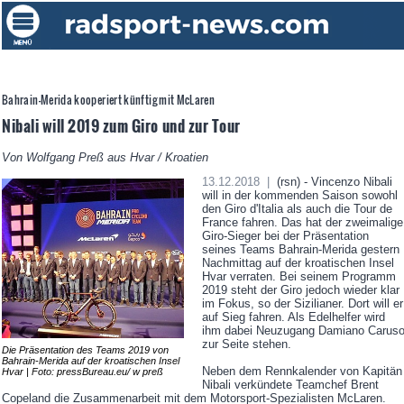
Bahrain-Merida kooperiert künftig mit McLaren
Nibali will 2019 zum Giro und zur Tour
Von Wolfgang Preß aus Hvar / Kroatien
13.12.2018 |
(rsn) - Vincenzo Nibali
will in der kommenden Saison sowohl
den Giro d'Italia als auch die Tour de
France fahren. Das hat der zweimalige
Giro-Sieger bei der Präsentation
seines Teams Bahrain-Merida gestern
Nachmittag auf der kroatischen Insel
Hvar verraten. Bei seinem Programm
2019 steht der Giro jedoch wieder klar
im Fokus, so der Sizilianer. Dort will er
auf Sieg fahren. Als Edelhelfer wird
ihm dabei Neuzugang Damiano Carus
zur Seite stehen.
Die Präsentation des Teams 2019 von
Bahrain-Merida auf der kroatischen Insel
Neben dem Rennkalender von Kapitän
Hvar | Foto: pressBureau.eu/ w preß
Nibali verkündete Teamchef Brent
Copeland die Zusammenarbeit mit dem Motorsport-Spezialisten McLaren.