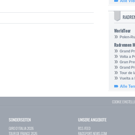
Alle Vi
RADRE
WorldTour
Polen-Ru
Radrennen 
Grand Pr
Volta a P
Gran Pre
Grand Pr
Tour de 
Vuelta a
Alle Te
COOKIE EINSTEL
SONDERSEITEN
UNSERE ANGEBOTE
GIRO D`ITALIA 2026
RSS-FEED
TOUR DE FRANCE 2026
RADSPORT-NEWS.COM