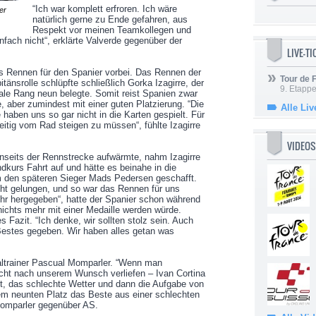
“Ich war komplett erfroren. Ich wäre
er
natürlich gerne zu Ende gefahren, aus
Respekt vor meinen Teamkollegen und
fach nicht“, erklärte Valverde gegenüber der
LIVE-T
s Rennen für den Spanier vorbei. Das Rennen der
Tour de
itänsrolle schlüpfte schließlich Gorka Izagirre, der
9. Etappe
ale Rang neun belegte. Somit reist Spanien zwar
aber zumindest mit einer guten Platzierung. “Die
Alle Liv
 haben uns so gar nicht in die Karten gespielt. Für
zeitig vom Rad steigen zu müssen“, fühlte Izagirre
VIDEOS
enseits der Rennstrecke aufwärmte, nahm Izagirre
kurs Fahrt auf und hätte es beinahe in die
 den späteren Sieger Mads Pedersen geschafft.
nicht gelungen, und so war das Rennen für uns
hr hergegeben“, hatte der Spanier schon während
nichts mehr mit einer Medaille werden würde.
s Fazit. “Ich denke, wir sollten stolz sein. Auch
Bestes gegeben. Wir haben alles getan was
altrainer Pascual Momparler. “Wenn man
icht nach unserem Wunsch verliefen – Ivan Cortina
, das schlechte Wetter und dann die Aufgabe von
em neunten Platz das Beste aus einer schlechten
 Momparler gegenüber AS.