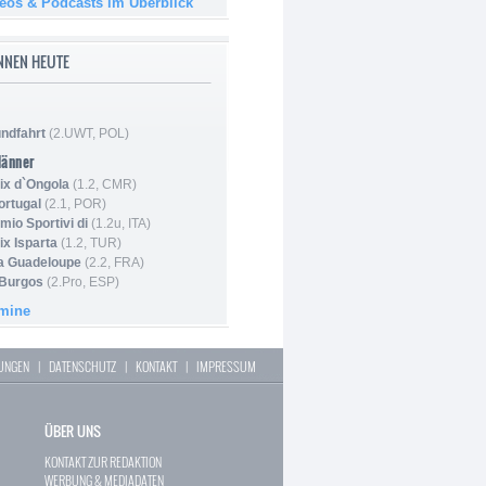
deos & Podcasts im Überblick
NNEN HEUTE
ndfahrt
(2.UWT, POL)
Männer
ix d`Ongola
(1.2, CMR)
ortugal
(2.1, POR)
mio Sportivi di
(1.2u, ITA)
ix Isparta
(1.2, TUR)
la Guadeloupe
(2.2, FRA)
 Burgos
(2.Pro, ESP)
rmine
LUNGEN
|
DATENSCHUTZ
|
KONTAKT
|
IMPRESSUM
ÜBER UNS
KONTAKT ZUR REDAKTION
WERBUNG & MEDIADATEN