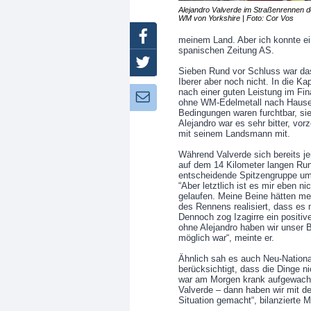
Alejandro Valverde im Straßenrennen d
WM von Yorkshire | Foto: Cor Vos
Facebook
meinem Land. Aber ich konnte ein
spanischen Zeitung AS.
Twitter
Sieben Rund vor Schluss war da
Iberer aber noch nicht. In die Kap
nach einer guten Leistung im Fin
Newsletter:
ohne WM-Edelmetall nach Hause, 
Bedingungen waren furchtbar, sie
Alejandro war es sehr bitter, vor
mit seinem Landsmann mit.
Während Valverde sich bereits j
auf dem 14 Kilometer langen Rund
entscheidende Spitzengruppe um
“Aber letztlich ist es mir eben 
gelaufen. Meine Beine hätten me
des Rennens realisiert, dass es 
Dennoch zog Izagirre ein positive
ohne Alejandro haben wir unser 
möglich war“, meinte er.
Ähnlich sah es auch Neu-Nation
berücksichtigt, dass die Dinge n
war am Morgen krank aufgewacht
Valverde – dann haben wir mit d
Situation gemacht“, bilanzierte