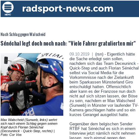
Nach Schlag gegen Walscheid
Sénéchal legt doch noch nach: “Viele Fahrer gratulierten mir“
09.10.2019 |
(rsn) - Eigentlich hätte
die Sache erledigt sein sollen,
nachdem sich das Team Deceuninck -
Quick-Step und auch Florian Sénéchal
selbst via Social Media für die
Vorkommnisse nach der Zielankunft
beim Sparkassen Münsterland Giro
entschuldigt hatten. Offensichtlich
aber kann es der Franzose nun doch
nicht auf sich sitzen lassen, der Böse
zu sein, nachdem er Max Walscheid
(Sunweb) in Münster vor laufender TV-
Kamera geschlagen hatte und so ein
kurzes Gerangel ausgelöst hatte.
Max Walscheid (Sunweb, links) wehrt
sich nach einem Schlag gegen seinen
Gegenüber dem belgischen Sender
Kopf durch Florian Sénéchal
RTBF hat Sénéchal es sich in einem
(Deceuninck - Quick-Step, rechts) |
Interview jetzt nämlich nicht nehmen
Foto: Cor Vos
lassen, noch einmal gegen den