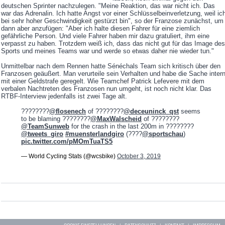
deutschen Sprinter nachzulegen. "Meine Reaktion, das war nicht ich. Das
war das Adrenalin. Ich hatte Angst vor einer Schlüsselbeinverletzung, weil ic
bei sehr hoher Geschwindigkeit gestürzt bin", so der Franzose zunächst, um
dann aber anzufügen: "Aber ich halte diesen Fahrer für eine ziemlich
gefährliche Person. Und viele Fahrer haben mir dazu gratuliert, ihm eine
verpasst zu haben. Trotzdem weiß ich, dass das nicht gut für das Image des
Sports und meines Teams war und werde so etwas daher nie wieder tun."
Unmittelbar nach dem Rennen hatte Sénéchals Team sich kritisch über den
Franzosen geäußert. Man verurteile sein Verhalten und habe die Sache inter
mit einer Geldstrafe geregelt. Wie Teamchef Patrick Lefevere mit dem
verbalen Nachtreten des Franzosen nun umgeht, ist noch nicht klar. Das
RTBF-Interview jedenfalls ist zwei Tage alt.
????????
@flosenech
of ????????
@deceuninck_qst
seems
to be blaming ????????
@MaxWalscheid
of ????????
@TeamSunweb
for the crash in the last 200m in ????????
@tweets_giro
#muensterlandgiro
(????
@sportschau
)
pic.twitter.com/pMOmTuaTS5
— World Cycling Stats (@wcsbike)
October 3, 2019