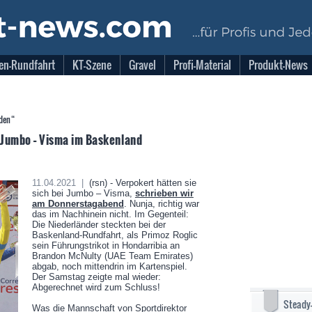
en-Rundfahrt
KT-Szene
Gravel
Profi-Material
Produkt-News
nden“
 Jumbo – Visma im Baskenland
11.04.2021 |
(rsn) - Verpokert hätten sie
sich bei Jumbo – Visma,
schrieben wir
am Donnerstagabend
. Nunja, richtig war
das im Nachhinein nicht. Im Gegenteil:
Die Niederländer steckten bei der
Baskenland-Rundfahrt, als Primoz Roglic
sein Führungstrikot in Hondarribia an
Brandon McNulty (UAE Team Emirates)
abgab, noch mittendrin im Kartenspiel.
Der Samstag zeigte mal wieder:
Abgerechnet wird zum Schluss!
Steady
Was die Mannschaft von Sportdirektor