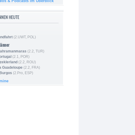
deos & Podcasts im Überblick
NNEN HEUTE
ndfahrt
(2.UWT, POL)
Männer
 Kahramanmaras
(2.2, TUR)
ortugal
(2.1, POR)
Szeklerland
(2.2, ROU)
la Guadeloupe
(2.2, FRA)
 Burgos
(2.Pro, ESP)
rmine