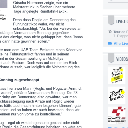
Grischa Niermann zeigte, war ein
Meisterstück in Sachen über mehrere
Tage angelegte Rundfahrt-Taktik.
d
mbo -
winn
Denn dass Roglic am Donnerstag das
LIVE-T
Führungstrikot verlor, war nicht
unbeabsichtigt. "Ja, bei der Fahrweise am
Tour de
bestätigte Niermann am Sonntag gegenüber
7. Etappe
st das einzige, was nicht geklappt hat, dass Jonas
e dann hätte gewinnen sollen."
Alle Liv
atte man dem UAE Team Emirates einen Köder vor
e ins Führungstrikot fahren und in seinem
VIDEOS
ard in der Gesamtwertung an McNultys
i aufs Podium. Doch was auf den ersten Blick
Visma aussah, war lediglich die Vorbereitung des
.
, Sonntag zugeschnappt
 dass hier zwei Mann (Roglic und Pogacar, Anm. d.
n waren", erklärte Niermann am Sonntag. Die 23
cNulty am Donnerstag also gewährte, war man
chlusssteigung nach Arrate mit Roglic wieder
as hätte auch nach hinten losgehen können", gab
oniert und so haben wir auch bewiesen, dass wir
nnen nur von vorne zu kontrollieren."
 – egal ob wirklich genauso geplant oder nicht:
e Roglic die Gesamtführung behalten, so wäre am