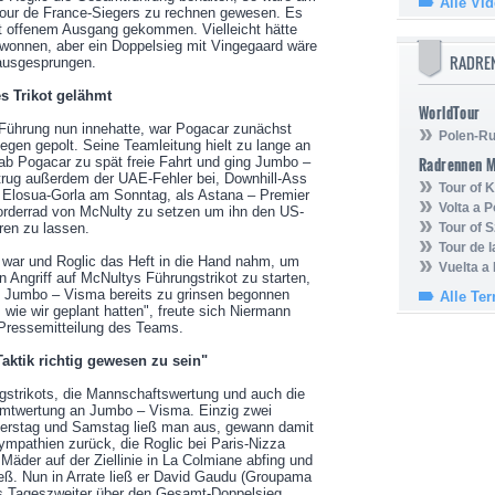
Alle Vi
Tour de France-Siegers zu rechnen gewesen. Es
t offenem Ausgang gekommen. Vielleicht hätte
ewonnen, aber ein Doppelsieg mit Vingegaard wäre
RADRE
rausgesprungen.
s Trikot gelähmt
WorldTour
Führung nun innehatte, war Pogacar zunächst
Polen-Ru
egen gepolt. Seine Teamleitung hielt zu lange an
ab Pogacar zu spät freie Fahrt und ging Jumbo –
Radrennen 
 trug außerdem der UAE-Fehler bei, Downhill-Ass
Tour of
n Elosua-Gorla am Sonntag, als Astana – Premier
Volta a P
 Vorderrad von McNulty zu setzen um ihn den US-
ren zu lassen.
Tour of 
Tour de 
war und Roglic das Heft in die Hand nahm, um
Vuelta a
n Angriff auf McNultys Führungstrikot zu starten,
 Jumbo – Visma bereits zu grinsen begonnen
Alle Te
 wie wir geplant hatten", freute sich Niermann
Pressemitteilung des Teams.
aktik richtig gewesen zu sein"
gstrikots, die Mannschaftswertung und auch die
amtwertung an Jumbo – Visma. Einzig zwei
erstag und Samstag ließ man aus, gewann damit
pathien zurück, die Roglic bei Paris-Nizza
 Mäder auf der Ziellinie in La Colmiane abfing und
ieß. Nun in Arrate ließ er David Gaudu (Groupama
als Tageszweiter über den Gesamt-Doppelsieg.