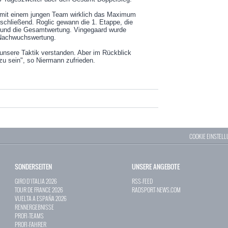
er mit einem jungen Team wirklich das Maximum
schließend. Roglic gewann die 1. Etappe, die
 und die Gesamtwertung. Vingegaard wurde
Nachwuchswertung.
 unsere Taktik verstanden. Aber im Rückblick
 zu sein", so Niermann zufrieden.
COOKIE EINSTEL
SONDERSEITEN
UNSERE ANGEBOTE
GIRO D`ITALIA 2026
RSS-FEED
TOUR DE FRANCE 2026
RADSPORT-NEWS.COM
VUELTA A ESPAÑA 2026
RENNERGEBNISSE
PROFI-TEAMS
PROFI-FAHRER