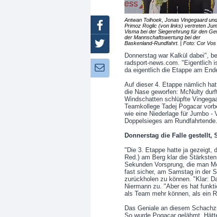
Antwan Tolhoek, Jonas Vingegaard un
Facebook
Primoz Roglic (von links) vertreten Ju
Visma bei der Siegerehrung für den Ge
der Mannschaftswertung bei der
Baskenland-Rundfahrt. | Foto: Cor Vos
Twitter
Donnerstag war Kalkül dabei", 
radsport-news.com. "Eigentlich i
Newsletter:
da eigentlich die Etappe am End
Auf dieser 4. Etappe nämlich h
die Nase geworfen: McNulty durft
Windschatten schlüpfte Vingega
Teamkollege Tadej Pogacar vorbe
wie eine Niederlage für Jumbo - 
Doppelsieges am Rundfahrtende
Donnerstag die Falle gestellt
"Die 3. Etappe hatte ja gezeigt,
Red.) am Berg klar die Stärkste
Sekunden Vorsprung, die man M
fast sicher, am Samstag in der S
zurückholen zu können. "Klar: D
Niermann zu. "Aber es hat funkti
als Team mehr können, als ein Re
Das Geniale an diesem Schachzug
So wurde Pogacar gelähmt. Hätt