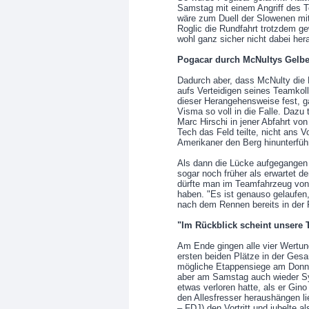
Samstag mit einem Angriff des 
wäre zum Duell der Slowenen mi
Roglic die Rundfahrt trotzdem g
wohl ganz sicher nicht dabei he
Pogacar durch McNultys Gelbe
Dadurch aber, dass McNulty die 
aufs Verteidigen seines Teamkoll
dieser Herangehensweise fest, g
Visma so voll in die Falle. Dazu
Marc Hirschi in jener Abfahrt vo
Tech das Feld teilte, nicht ans
Amerikaner den Berg hinunterfüh
Als dann die Lücke aufgegangen 
sogar noch früher als erwartet de
dürfte man im Teamfahrzeug von
haben. "Es ist genauso gelaufen,
nach dem Rennen bereits in der 
"Im Rückblick scheint unsere T
Am Ende gingen alle vier Wertun
ersten beiden Plätze in der Ges
mögliche Etappensiege am Donn
aber am Samstag auch wieder Sym
etwas verloren hatte, als er Gino
den Allesfresser heraushängen l
– FDJ) den Vortritt und jubelte 