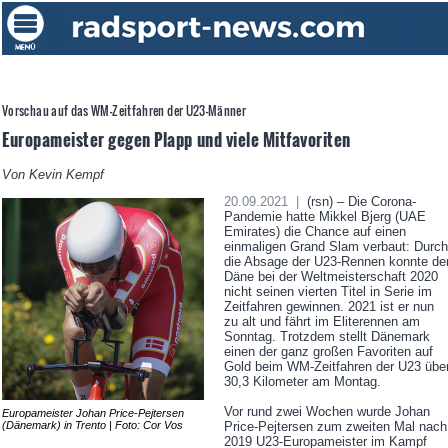
Vorschau auf das WM-Zeitfahren der U23-Männer
Europameister gegen Plapp und viele Mitfavoriten
Von Kevin Kempf
20.09.2021 |
(rsn) – Die Corona-
Pandemie hatte Mikkel Bjerg (UAE
Emirates) die Chance auf einen
einmaligen Grand Slam verbaut: Durch
die Absage der U23-Rennen konnte de
Däne bei der Weltmeisterschaft 2020
nicht seinen vierten Titel in Serie im
Zeitfahren gewinnen. 2021 ist er nun
zu alt und fährt im Eliterennen am
Sonntag. Trotzdem stellt Dänemark
einen der ganz großen Favoriten auf
Gold beim WM-Zeitfahren der U23 übe
30,3 Kilometer am Montag.
Vor rund zwei Wochen wurde Johan
Europameister Johan Price-Pejtersen
(Dänemark) in Trento | Foto: Cor Vos
Price-Pejtersen zum zweiten Mal nach
2019 U23-Europameister im Kampf