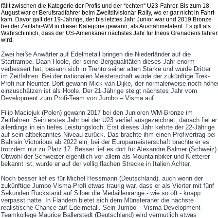
fällt zwischen die Kategorie der Profis und der “echten“ U23-Fahrer. Bis zum 18.
August war er Berufsradfahrer beim Zweitdivisionär Rally, wo er gar nicht in Fahrt
kam. Davor galt der 19-Jährige, der bis letztes Jahr Junior war und 2019 Bronze
bei der Zeitfahr-WM in dieser Kategorie gewann, als Ausnahmetalent. Es gilt als
Wahrschinlich, dass der US-Amerikaner nächstes Jahr für Ineos Grenadiers fahre
wird.
Zwei heiße Anwärter auf Edelmetall bringen die Niederländer auf die
Startrampe. Daan Hoole, der seine Bergqualitäten dieses Jahr enorm
verbessert hat, besann sich in Trento seiner alten Stärke und wurde Dritter
im Zeitfahren. Bei der nationalen Meisterschaft wurde der zukünftige Trek-
Profi nur Neunter. Dort gewann Mick van Dijke, der normalerweise noch höhe
einzuschätzen ist als Hoole. Der 21-Jährige steigt nächstes Jahr vom
Development zum Profi-Team von Jumbo – Visma auf.
Filip Maciejuk (Polen) gewann 2017 bei den Junioren WM-Bronze im
Zeitfahren. Sein erstes Jahr bei der U23 verlief ausgezeichnet, danach fiel er
allerdings in ein tiefes Leistungsloch. Erst dieses Jahr kehrte der 22-Jährige
auf sein altbekanntes Niveau zurück. Das brachte ihm einen Profivertrag bei
Bahrain Victorious ab 2022 ein, bei der Europameisterschaft brachte er es
trotzdem nur zu Platz 17. Besser lief es dort für Alexandre Balmer (Schweiz)
Obwohl der Schweizer eigentlich vor allem als Mountainbiker und Kletterer
bekannt ist, wurde er auf der völlig flachen Strecke in Italien Achter.
Noch besser lief es für Michel Hessmann (Deutschland), auch wenn der
zukünftige Jumbo-Visma-Profi etwas traurig war, dass er als Vierter mit fünf
Sekunden Rückstand auf Silber die Medaillenränge - wie so oft - knapp
verpasst hatte. In Flandern bietet sich dem Münsteraner die nächste
realistische Chance auf Edelmetall. Sein Jumbo – Visma Development-
Teamkollege Maurice Ballerstedt (Deutschland) wird vermutlich etwas