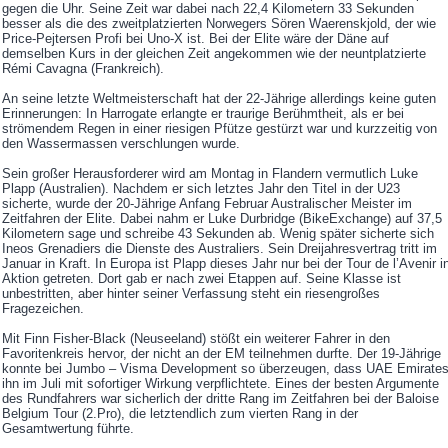
gegen die Uhr. Seine Zeit war dabei nach 22,4 Kilometern 33 Sekunden
besser als die des zweitplatzierten Norwegers Sören Waerenskjold, der wie
Price-Pejtersen Profi bei Uno-X ist. Bei der Elite wäre der Däne auf
demselben Kurs in der gleichen Zeit angekommen wie der neuntplatzierte
Rémi Cavagna (Frankreich).
An seine letzte Weltmeisterschaft hat der 22-Jährige allerdings keine guten
Erinnerungen: In Harrogate erlangte er traurige Berühmtheit, als er bei
strömendem Regen in einer riesigen Pfütze gestürzt war und kurzzeitig von
den Wassermassen verschlungen wurde.
Sein großer Herausforderer wird am Montag in Flandern vermutlich Luke
Plapp (Australien). Nachdem er sich letztes Jahr den Titel in der U23
sicherte, wurde der 20-Jährige Anfang Februar Australischer Meister im
Zeitfahren der Elite. Dabei nahm er Luke Durbridge (BikeExchange) auf 37,5
Kilometern sage und schreibe 43 Sekunden ab. Wenig später sicherte sich
Ineos Grenadiers die Dienste des Australiers. Sein Dreijahresvertrag tritt im
Januar in Kraft. In Europa ist Plapp dieses Jahr nur bei der Tour de l’Avenir i
Aktion getreten. Dort gab er nach zwei Etappen auf. Seine Klasse ist
unbestritten, aber hinter seiner Verfassung steht ein riesengroßes
Fragezeichen.
Mit Finn Fisher-Black (Neuseeland) stößt ein weiterer Fahrer in den
Favoritenkreis hervor, der nicht an der EM teilnehmen durfte. Der 19-Jährige
konnte bei Jumbo – Visma Development so überzeugen, dass UAE Emirate
ihn im Juli mit sofortiger Wirkung verpflichtete. Eines der besten Argumente
des Rundfahrers war sicherlich der dritte Rang im Zeitfahren bei der Baloise
Belgium Tour (2.Pro), die letztendlich zum vierten Rang in der
Gesamtwertung führte.