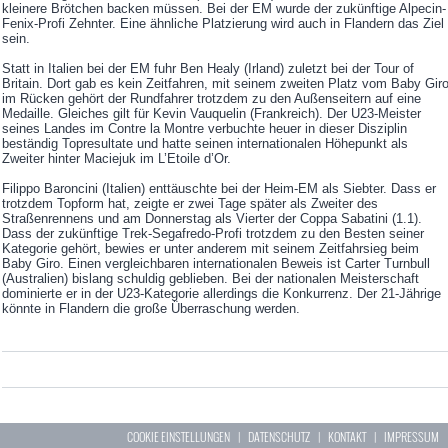
kleinere Brötchen backen müssen. Bei der EM wurde der zukünftige Alpecin-
Fenix-Profi Zehnter. Eine ähnliche Platzierung wird auch in Flandern das Ziel
sein.
Statt in Italien bei der EM fuhr Ben Healy (Irland) zuletzt bei der Tour of
Britain. Dort gab es kein Zeitfahren, mit seinem zweiten Platz vom Baby Gir
im Rücken gehört der Rundfahrer trotzdem zu den Außenseitern auf eine
Medaille. Gleiches gilt für Kevin Vauquelin (Frankreich). Der U23-Meister
seines Landes im Contre la Montre verbuchte heuer in dieser Disziplin
beständig Topresultate und hatte seinen internationalen Höhepunkt als
Zweiter hinter Maciejuk im L’Etoile d’Or.
Filippo Baroncini (Italien) enttäuschte bei der Heim-EM als Siebter. Dass er
trotzdem Topform hat, zeigte er zwei Tage später als Zweiter des
Straßenrennens und am Donnerstag als Vierter der Coppa Sabatini (1.1).
Dass der zukünftige Trek-Segafredo-Profi trotzdem zu den Besten seiner
Kategorie gehört, bewies er unter anderem mit seinem Zeitfahrsieg beim
Baby Giro. Einen vergleichbaren internationalen Beweis ist Carter Turnbull
(Australien) bislang schuldig geblieben. Bei der nationalen Meisterschaft
dominierte er in der U23-Kategorie allerdings die Konkurrenz. Der 21-Jährige
könnte in Flandern die große Überraschung werden.
COOKIE EINSTELLUNGEN
|
DATENSCHUTZ
|
KONTAKT
|
IMPRESSUM