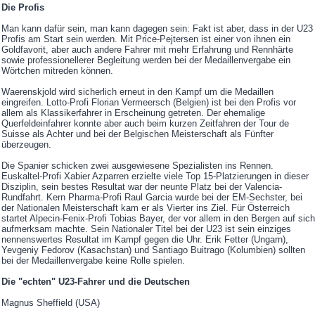
Die Profis
Man kann dafür sein, man kann dagegen sein: Fakt ist aber, dass in der U23
Profis am Start sein werden. Mit Price-Pejtersen ist einer von ihnen ein
Goldfavorit, aber auch andere Fahrer mit mehr Erfahrung und Rennhärte
sowie professionellerer Begleitung werden bei der Medaillenvergabe ein
Wörtchen mitreden können.
Waerenskjold wird sicherlich erneut in den Kampf um die Medaillen
eingreifen. Lotto-Profi Florian Vermeersch (Belgien) ist bei den Profis vor
allem als Klassikerfahrer in Erscheinung getreten. Der ehemalige
Querfeldeinfahrer konnte aber auch beim kurzen Zeitfahren der Tour de
Suisse als Achter und bei der Belgischen Meisterschaft als Fünfter
überzeugen.
Die Spanier schicken zwei ausgewiesene Spezialisten ins Rennen.
Euskaltel-Profi Xabier Azparren erzielte viele Top 15-Platzierungen in dieser
Disziplin, sein bestes Resultat war der neunte Platz bei der Valencia-
Rundfahrt. Kern Pharma-Profi Raul Garcia wurde bei der EM-Sechster, bei
der Nationalen Meisterschaft kam er als Vierter ins Ziel. Für Österreich
startet Alpecin-Fenix-Profi Tobias Bayer, der vor allem in den Bergen auf sich
aufmerksam machte. Sein Nationaler Titel bei der U23 ist sein einziges
nennenswertes Resultat im Kampf gegen die Uhr. Erik Fetter (Ungarn),
Yevgeniy Fedorov (Kasachstan) und Santiago Buitrago (Kolumbien) sollten
bei der Medaillenvergabe keine Rolle spielen.
Die "echten" U23-Fahrer und die Deutschen
Magnus Sheffield (USA)