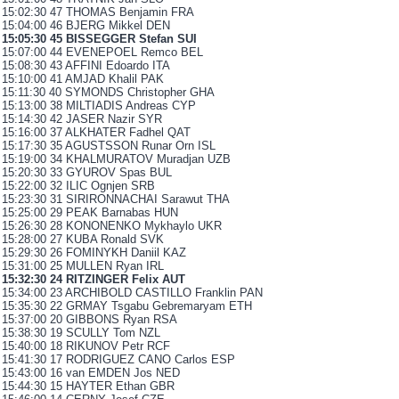
15:02:30 47 THOMAS Benjamin FRA
15:04:00 46 BJERG Mikkel DEN
15:05:30 45 BISSEGGER Stefan SUI
15:07:00 44 EVENEPOEL Remco BEL
15:08:30 43 AFFINI Edoardo ITA
15:10:00 41 AMJAD Khalil PAK
15:11:30 40 SYMONDS Christopher GHA
15:13:00 38 MILTIADIS Andreas CYP
15:14:30 42 JASER Nazir SYR
15:16:00 37 ALKHATER Fadhel QAT
15:17:30 35 AGUSTSSON Runar Orn ISL
15:19:00 34 KHALMURATOV Muradjan UZB
15:20:30 33 GYUROV Spas BUL
15:22:00 32 ILIC Ognjen SRB
15:23:30 31 SIRIRONNACHAI Sarawut THA
15:25:00 29 PEAK Barnabas HUN
15:26:30 28 KONONENKO Mykhaylo UKR
15:28:00 27 KUBA Ronald SVK
15:29:30 26 FOMINYKH Daniil KAZ
15:31:00 25 MULLEN Ryan IRL
15:32:30 24 RITZINGER Felix AUT
15:34:00 23 ARCHIBOLD CASTILLO Franklin PAN
15:35:30 22 GRMAY Tsgabu Gebremaryam ETH
15:37:00 20 GIBBONS Ryan RSA
15:38:30 19 SCULLY Tom NZL
15:40:00 18 RIKUNOV Petr RCF
15:41:30 17 RODRIGUEZ CANO Carlos ESP
15:43:00 16 van EMDEN Jos NED
15:44:30 15 HAYTER Ethan GBR