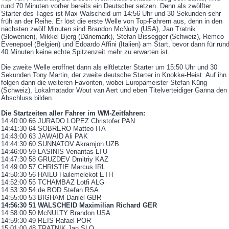
rund 70 Minuten vorher bereits ein Deutscher setzen. Denn als zwölfter
Starter des Tages ist Max Walscheid um 14:56 Uhr und 30 Sekunden sehr
früh an der Reihe. Er löst die erste Welle von Top-Fahrern aus, denn in den
nächsten zwölf Minuten sind Brandon McNulty (USA), Jan Tratnik
(Slowenien), Mikkel Bjerg (Dänemark), Stefan Bissegger (Schweiz), Remco
Evenepoel (Belgien) und Edoardo Affini (Italien) am Start, bevor dann für run
40 Minuten keine echte Spitzenzeit mehr zu erwarten ist.
Die zweite Welle eröffnet dann als elftletzter Starter um 15:50 Uhr und 30
Sekunden Tony Martin, der zweite deutsche Starter in Knokke-Heist. Auf ihn
folgen dann die weiteren Favoriten, wobei Europameister Stefan Küng
(Schweiz), Lokalmatador Wout van Aert und eben Titelverteidiger Ganna den
Abschluss bilden.
Die Startzeiten aller Fahrer im WM-Zeitfahren:
14:40:00 66 JURADO LOPEZ Christofer PAN
14:41:30 64 SOBRERO Matteo ITA
14:43:00 63 JAWAID Ali PAK
14:44:30 60 SUNNATOV Akramjon UZB
14:46:00 59 LASINIS Venantas LTU
14:47:30 58 GRUZDEV Dmitriy KAZ
14:49:00 57 CHRISTIE Marcus IRL
14:50:30 56 HAILU Hailemelekot ETH
14:52:00 55 TCHAMBAZ Lotfi ALG
14:53:30 54 de BOD Stefan RSA
14:55:00 53 BIGHAM Daniel GBR
14:56:30 51 WALSCHEID Maximilian Richard GER
14:58:00 50 McNULTY Brandon USA
14:59:30 49 REIS Rafael POR
15:01:00 48 TRATNIK Jan SLO