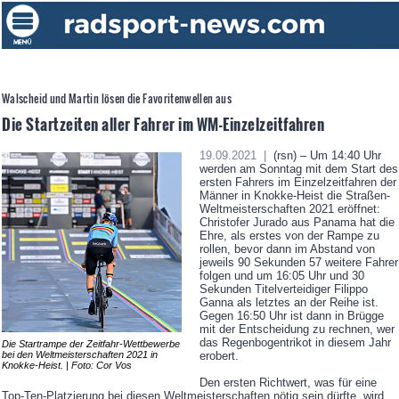
Walscheid und Martin lösen die Favoritenwellen aus
Die Startzeiten aller Fahrer im WM-Einzelzeitfahren
19.09.2021 |
(rsn) – Um 14:40 Uhr
werden am Sonntag mit dem Start des
ersten Fahrers im Einzelzeitfahren der
Männer in Knokke-Heist die Straßen-
Weltmeisterschaften 2021 eröffnet:
Christofer Jurado aus Panama hat die
Ehre, als erstes von der Rampe zu
rollen, bevor dann im Abstand von
jeweils 90 Sekunden 57 weitere Fahrer
folgen und um 16:05 Uhr und 30
Sekunden Titelverteidiger Filippo
Ganna als letztes an der Reihe ist.
Gegen 16:50 Uhr ist dann in Brügge
mit der Entscheidung zu rechnen, wer
das Regenbogentrikot in diesem Jahr
Die Startrampe der Zeitfahr-Wettbewerbe
bei den Weltmeisterschaften 2021 in
erobert.
Knokke-Heist. | Foto: Cor Vos
Den ersten Richtwert, was für eine
Top-Ten-Platzierung bei diesen Weltmeisterschaften nötig sein dürfte, wird