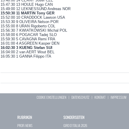
15:46:00 14 CERNY Josef CZE
15:47:30 13 HOULE Hugo CAN
15:49:00 12 LEKNESSUND Andreas NOR
15:50:30 11 MARTIN Tony GER
15:52:00 10 CRADDOCK Lawson USA
15:53:30 9 OLIVEIRA Nelson POR
15:55:00 8 URAN Rigoberto COL
15:56:30 7 KWIATKOWSKI Michal POL
15:58:00 6 POGACAR Tadej SLO
15:59:30 5 CAVAGNA Remi FRA
16:01:00 4 ASGREEN Kasper DEN
16:02:30 3 KUENG Stefan SUI
16:04:00 2 van AERT Wout BEL
16:05:30 1 GANNA Filippo ITA
COOKIE EINSTELLUNGEN
|
DATENSCHUTZ
|
KONTAKT
|
IMPRESSUM
RUBRIKEN
SONDERSEITEN
PROFI-NEWS
GIRO D`ITALIA 2026