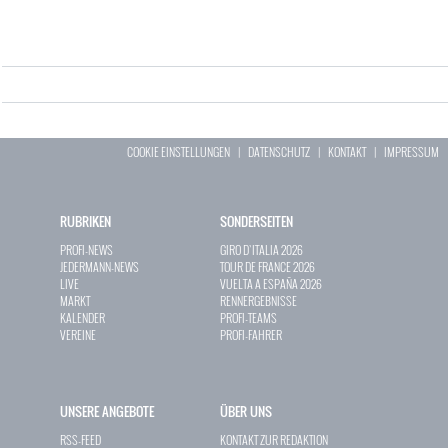
COOKIE EINSTELLUNGEN
|
DATENSCHUTZ
|
KONTAKT
|
IMPRESSUM
RUBRIKEN
SONDERSEITEN
PROFI-NEWS
GIRO D`ITALIA 2026
JEDERMANN-NEWS
TOUR DE FRANCE 2026
LIVE
VUELTA A ESPAÑA 2026
MARKT
RENNERGEBNISSE
KALENDER
PROFI-TEAMS
VEREINE
PROFI-FAHRER
UNSERE ANGEBOTE
ÜBER UNS
RSS-FEED
KONTAKT ZUR REDAKTION