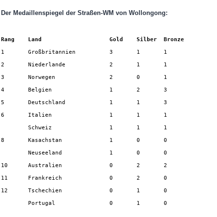
Der Medaillenspiegel der Straßen-WM von Wollongong:
Rang	Land			Gold	Silber	Bronze 	
1	Großbritannien		3	1	1 
2	Niederlande		2	1	1 
3	Norwegen		2       0 	1 
4	Belgien		        1       2       3
5	Deutschland 		1 	1	3 
6	Italien 		1	1 	1 
	Schweiz 		1	1 	1 
8	Kasachstan 		1	0 	0 
 	Neuseeland		1 	0	0 
10 	Australien		0 	2	2
11 	Frankreich 		0 	2	0 
12 	Tschechien 		0 	1	0 
 	Portugal		0 	1	0 