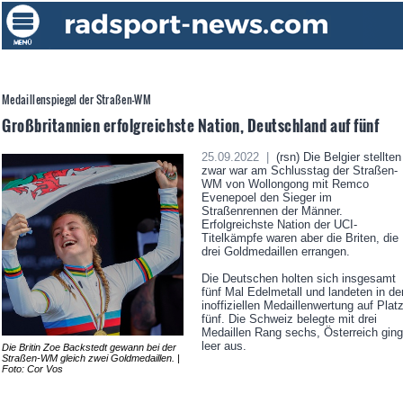
Medaillenspiegel der Straßen-WM
Großbritannien erfolgreichste Nation, Deutschland auf fünf
25.09.2022 |
(rsn) Die Belgier stellten
zwar war am Schlusstag der Straßen-
WM von Wollongong mit Remco
Evenepoel den Sieger im
Straßenrennen der Männer.
Erfolgreichste Nation der UCI-
Titelkämpfe waren aber die Briten, die
drei Goldmedaillen errangen.
Die Deutschen holten sich insgesamt
fünf Mal Edelmetall und landeten in de
inoffiziellen Medaillenwertung auf Plat
fünf. Die Schweiz belegte mit drei
Medaillen Rang sechs, Österreich ging
leer aus.
Die Britin Zoe Backstedt gewann bei der
Straßen-WM gleich zwei Goldmedaillen. |
Foto: Cor Vos